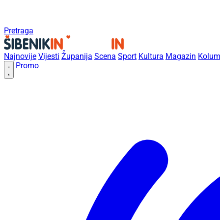
Pretraga
Najnovije
Vijesti
Županija
Scena
Sport
Kultura
Magazin
Kolum
Promo