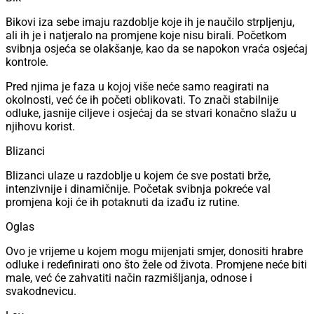
Bikovi iza sebe imaju razdoblje koje ih je naučilo strpljenju,
ali ih je i natjeralo na promjene koje nisu birali. Početkom
svibnja osjeća se olakšanje, kao da se napokon vraća osjećaj
kontrole.
Pred njima je faza u kojoj više neće samo reagirati na
okolnosti, već će ih početi oblikovati. To znači stabilnije
odluke, jasnije ciljeve i osjećaj da se stvari konačno slažu u
njihovu korist.
Blizanci
Blizanci ulaze u razdoblje u kojem će sve postati brže,
intenzivnije i dinamičnije. Početak svibnja pokreće val
promjena koji će ih potaknuti da izađu iz rutine.
Oglas
Ovo je vrijeme u kojem mogu mijenjati smjer, donositi hrabre
odluke i redefinirati ono što žele od života. Promjene neće biti
male, već će zahvatiti način razmišljanja, odnose i
svakodnevicu.