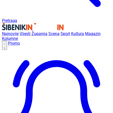
Pretraga
Najnovije
Vijesti
Županija
Scena
Sport
Kultura
Magazin
Kolumne
Promo