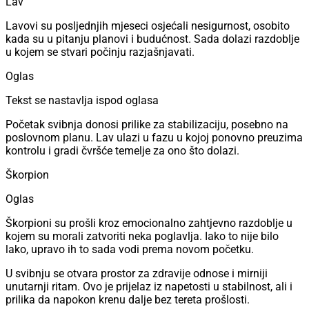
Lav
Lavovi su posljednjih mjeseci osjećali nesigurnost, osobito
kada su u pitanju planovi i budućnost. Sada dolazi razdoblje
u kojem se stvari počinju razjašnjavati.
Oglas
Tekst se nastavlja ispod oglasa
Početak svibnja donosi prilike za stabilizaciju, posebno na
poslovnom planu. Lav ulazi u fazu u kojoj ponovno preuzima
kontrolu i gradi čvršće temelje za ono što dolazi.
Škorpion
Oglas
Škorpioni su prošli kroz emocionalno zahtjevno razdoblje u
kojem su morali zatvoriti neka poglavlja. Iako to nije bilo
lako, upravo ih to sada vodi prema novom početku.
U svibnju se otvara prostor za zdravije odnose i mirniji
unutarnji ritam. Ovo je prijelaz iz napetosti u stabilnost, ali i
prilika da napokon krenu dalje bez tereta prošlosti.