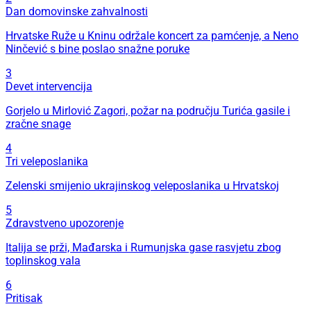
Dan domovinske zahvalnosti
Hrvatske Ruže u Kninu održale koncert za pamćenje, a Neno
Ninčević s bine poslao snažne poruke
3
Devet intervencija
Gorjelo u Mirlović Zagori, požar na području Turića gasile i
zračne snage
4
Tri veleposlanika
Zelenski smijenio ukrajinskog veleposlanika u Hrvatskoj
5
Zdravstveno upozorenje
Italija se prži, Mađarska i Rumunjska gase rasvjetu zbog
toplinskog vala
6
Pritisak