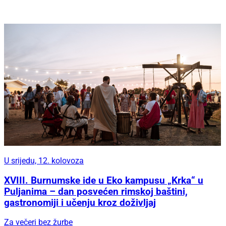
U srijedu, 12. kolovoza
XVIII. Burnumske ide u Eko kampusu „Krka“ u
Puljanima – dan posvećen rimskoj baštini,
gastronomiji i učenju kroz doživljaj
Za večeri bez žurbe