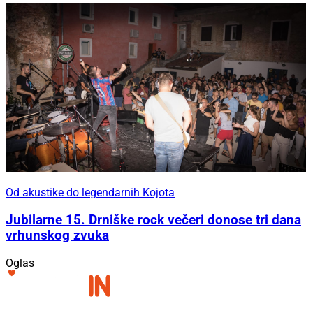
Od akustike do legendarnih Kojota
Jubilarne 15. Drniške rock večeri donose tri dana
vrhunskog zvuka
Oglas