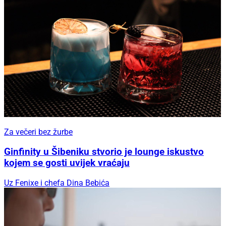
Za večeri bez žurbe
Ginfinity u Šibeniku stvorio je lounge iskustvo
kojem se gosti uvijek vraćaju
Uz Fenixe i chefa Dina Bebića