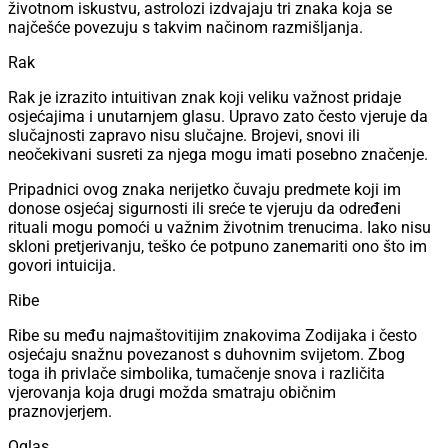
životnom iskustvu, astrolozi izdvajaju tri znaka koja se
najčešće povezuju s takvim načinom razmišljanja.
Rak
Rak je izrazito intuitivan znak koji veliku važnost pridaje
osjećajima i unutarnjem glasu. Upravo zato često vjeruje da
slučajnosti zapravo nisu slučajne. Brojevi, snovi ili
neočekivani susreti za njega mogu imati posebno značenje.
Pripadnici ovog znaka nerijetko čuvaju predmete koji im
donose osjećaj sigurnosti ili sreće te vjeruju da određeni
rituali mogu pomoći u važnim životnim trenucima. Iako nisu
skloni pretjerivanju, teško će potpuno zanemariti ono što im
govori intuicija.
Ribe
Ribe su među najmaštovitijim znakovima Zodijaka i često
osjećaju snažnu povezanost s duhovnim svijetom. Zbog
toga ih privlače simbolika, tumačenje snova i različita
vjerovanja koja drugi možda smatraju običnim
praznovjerjem.
Oglas