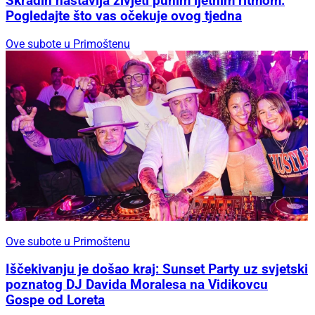
Skradin nastavlja živjeti punim ljetnim ritmom:
Pogledajte što vas očekuje ovog tjedna
Ove subote u Primoštenu
Ove subote u Primoštenu
Iščekivanju je došao kraj: Sunset Party uz svjetski
poznatog DJ Davida Moralesa na Vidikovcu
Gospe od Loreta