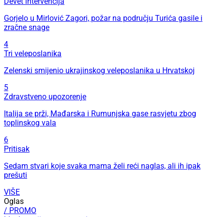
Devet intervencija
Gorjelo u Mirlović Zagori, požar na području Turića gasile i
zračne snage
4
Tri veleposlanika
Zelenski smijenio ukrajinskog veleposlanika u Hrvatskoj
5
Zdravstveno upozorenje
Italija se prži, Mađarska i Rumunjska gase rasvjetu zbog
toplinskog vala
6
Pritisak
Sedam stvari koje svaka mama želi reći naglas, ali ih ipak
prešuti
VIŠE
Oglas
/ PROMO