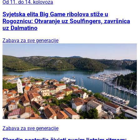
Od 11. do 14. kolovoza
Svjetska elita Big Game ribolova stiže u
Rogoznicu: Otvaranje uz Soulfingers, završnica
uz Dalmatino
Zabava za sve generacije
Zabava za sve generacije