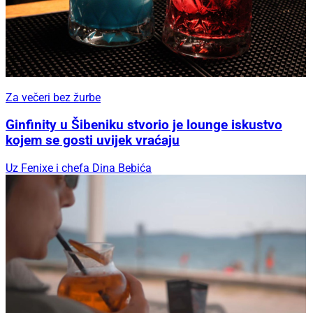
Za večeri bez žurbe
Ginfinity u Šibeniku stvorio je lounge iskustvo
kojem se gosti uvijek vraćaju
Uz Fenixe i chefa Dina Bebića