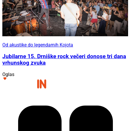
Od akustike do legendarnih Kojota
Jubilarne 15. Drniške rock večeri donose tri dana
vrhunskog zvuka
Oglas