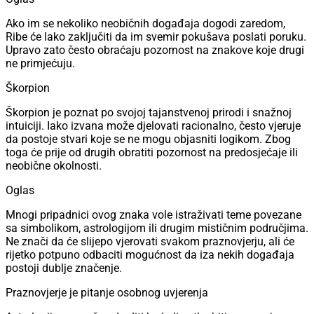
Ako im se nekoliko neobičnih događaja dogodi zaredom,
Ribe će lako zaključiti da im svemir pokušava poslati poruku.
Upravo zato često obraćaju pozornost na znakove koje drugi
ne primjećuju.
Škorpion
Škorpion je poznat po svojoj tajanstvenoj prirodi i snažnoj
intuiciji. Iako izvana može djelovati racionalno, često vjeruje
da postoje stvari koje se ne mogu objasniti logikom. Zbog
toga će prije od drugih obratiti pozornost na predosjećaje ili
neobične okolnosti.
Oglas
Mnogi pripadnici ovog znaka vole istraživati teme povezane
sa simbolikom, astrologijom ili drugim mističnim područjima.
Ne znači da će slijepo vjerovati svakom praznovjerju, ali će
rijetko potpuno odbaciti mogućnost da iza nekih događaja
postoji dublje značenje.
Praznovjerje je pitanje osobnog uvjerenja