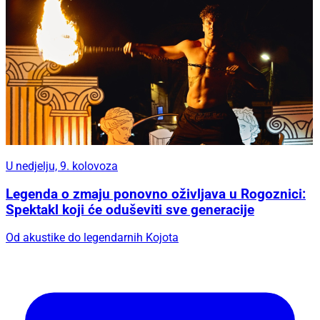
U nedjelju, 9. kolovoza
Legenda o zmaju ponovno oživljava u Rogoznici:
Spektakl koji će oduševiti sve generacije
Od akustike do legendarnih Kojota