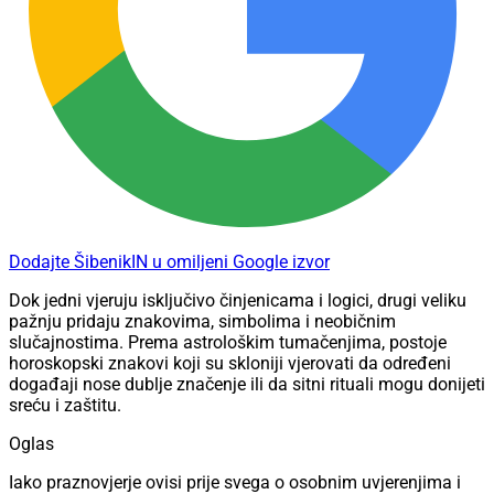
Dodajte ŠibenikIN u omiljeni Google izvor
Dok jedni vjeruju isključivo činjenicama i logici, drugi veliku
pažnju pridaju znakovima, simbolima i neobičnim
slučajnostima. Prema astrološkim tumačenjima, postoje
horoskopski znakovi koji su skloniji vjerovati da određeni
događaji nose dublje značenje ili da sitni rituali mogu donijeti
sreću i zaštitu.
Oglas
Iako praznovjerje ovisi prije svega o osobnim uvjerenjima i