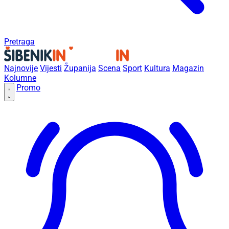
Pretraga
Najnovije
Vijesti
Županija
Scena
Sport
Kultura
Magazin
Kolumne
Promo