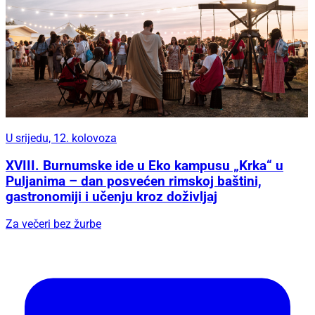
U srijedu, 12. kolovoza
XVIII. Burnumske ide u Eko kampusu „Krka“ u
Puljanima – dan posvećen rimskoj baštini,
gastronomiji i učenju kroz doživljaj
Za večeri bez žurbe