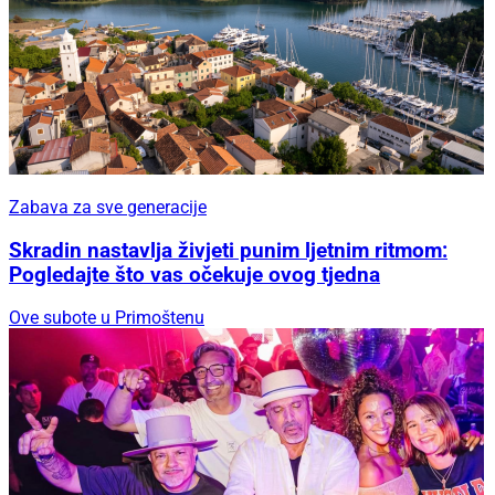
Zabava za sve generacije
Skradin nastavlja živjeti punim ljetnim ritmom:
Pogledajte što vas očekuje ovog tjedna
Ove subote u Primoštenu