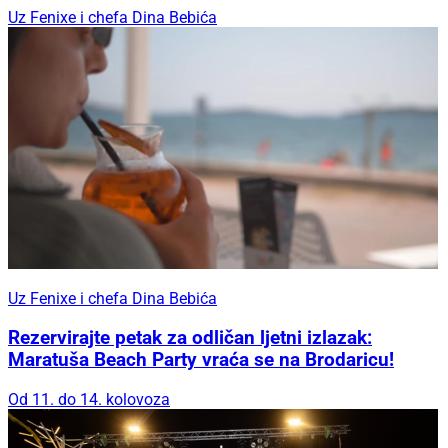
Uz Fenixe i chefa Dina Bebića
Uz Fenixe i chefa Dina Bebića
Rezervirajte petak za odličan ljetni izlazak:
Maratuša Beach Party vraća se na Brodaricu!
Od 11. do 14. kolovoza