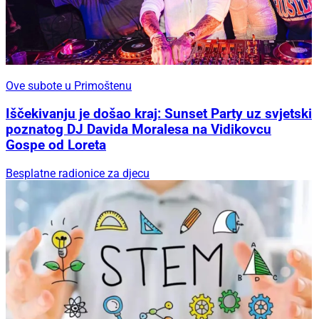
Ove subote u Primoštenu
Iščekivanju je došao kraj: Sunset Party uz svjetski
poznatog DJ Davida Moralesa na Vidikovcu
Gospe od Loreta
Besplatne radionice za djecu