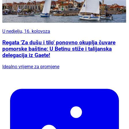
U nedjelju, 16. kolovoza
Regata 'Za dušu i tilo' ponovno okuplja čuvare
pomorske baštine: U Betinu stiže i talijanska
delegacija iz Gaete!
Idealno vrijeme za promjene