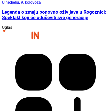
U nedjelju, 9. kolovoza
Legenda o zmaju ponovno oživljava u Rogoznici:
Spektakl koji će oduševiti sve generacije
Oglas