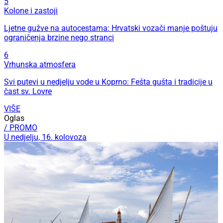
5
Kolone i zastoji
Ljetne gužve na autocestama: Hrvatski vozači manje poštuju
ograničenja brzine nego stranci
6
Vrhunska atmosfera
Svi putevi u nedjelju vode u Koprno: Fešta gušta i tradicije u
čast sv. Lovre
VIŠE
Oglas
/ PROMO
U nedjelju, 16. kolovoza