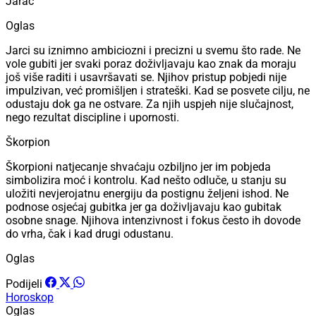
Jarac
Oglas
Jarci su iznimno ambiciozni i precizni u svemu što rade. Ne
vole gubiti jer svaki poraz doživljavaju kao znak da moraju
još više raditi i usavršavati se. Njihov pristup pobjedi nije
impulzivan, već promišljen i strateški. Kad se posvete cilju, ne
odustaju dok ga ne ostvare. Za njih uspjeh nije slučajnost,
nego rezultat discipline i upornosti.
Škorpion
Škorpioni natjecanje shvaćaju ozbiljno jer im pobjeda
simbolizira moć i kontrolu. Kad nešto odluče, u stanju su
uložiti nevjerojatnu energiju da postignu željeni ishod. Ne
podnose osjećaj gubitka jer ga doživljavaju kao gubitak
osobne snage. Njihova intenzivnost i fokus često ih dovode
do vrha, čak i kad drugi odustanu.
Oglas
Podijeli
Horoskop
Oglas