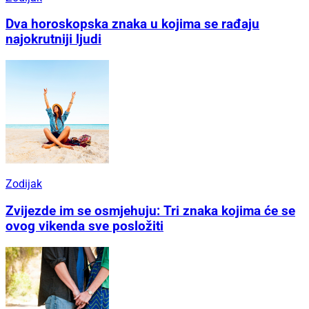
Dva horoskopska znaka u kojima se rađaju
najokrutniji ljudi
Zodijak
Zvijezde im se osmjehuju: Tri znaka kojima će se
ovog vikenda sve posložiti