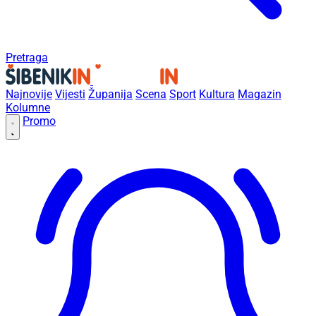
Pretraga
Najnovije
Vijesti
Županija
Scena
Sport
Kultura
Magazin
Kolumne
Promo