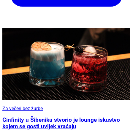
Za večeri bez žurbe
Ginfinity u Šibeniku stvorio je lounge iskustvo
kojem se gosti uvijek vraćaju