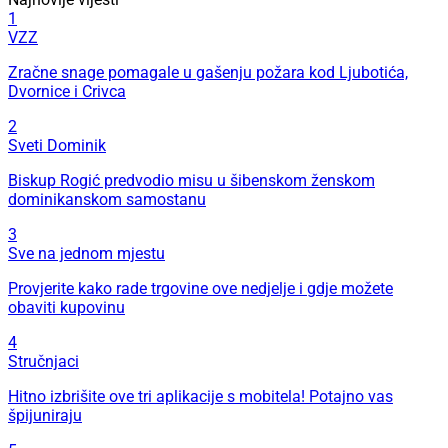
1
VZZ
Zračne snage pomagale u gašenju požara kod Ljubotića,
Dvornice i Crivca
2
Sveti Dominik
Biskup Rogić predvodio misu u šibenskom ženskom
dominikanskom samostanu
3
Sve na jednom mjestu
Provjerite kako rade trgovine ove nedjelje i gdje možete
obaviti kupovinu
4
Stručnjaci
Hitno izbrišite ove tri aplikacije s mobitela! Potajno vas
špijuniraju