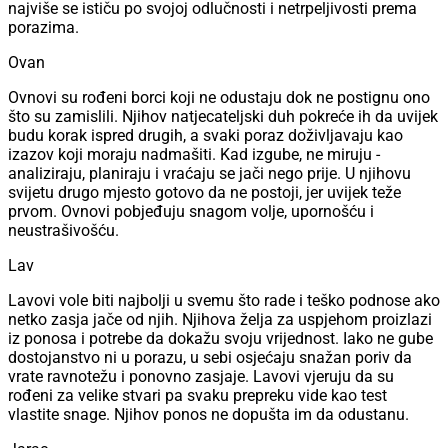
najviše se ističu po svojoj odlučnosti i netrpeljivosti prema
porazima.
Ovan
Ovnovi su rođeni borci koji ne odustaju dok ne postignu ono
što su zamislili. Njihov natjecateljski duh pokreće ih da uvijek
budu korak ispred drugih, a svaki poraz doživljavaju kao
izazov koji moraju nadmašiti. Kad izgube, ne miruju -
analiziraju, planiraju i vraćaju se jači nego prije. U njihovu
svijetu drugo mjesto gotovo da ne postoji, jer uvijek teže
prvom. Ovnovi pobjeđuju snagom volje, upornošću i
neustrašivošću.
Lav
Lavovi vole biti najbolji u svemu što rade i teško podnose ako
netko zasja jače od njih. Njihova želja za uspjehom proizlazi
iz ponosa i potrebe da dokažu svoju vrijednost. Iako ne gube
dostojanstvo ni u porazu, u sebi osjećaju snažan poriv da
vrate ravnotežu i ponovno zasjaje. Lavovi vjeruju da su
rođeni za velike stvari pa svaku prepreku vide kao test
vlastite snage. Njihov ponos ne dopušta im da odustanu.