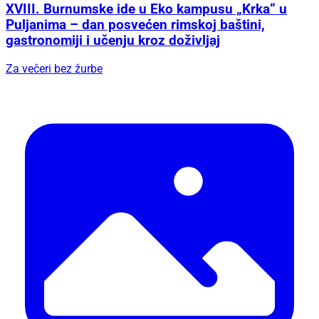
XVIII. Burnumske ide u Eko kampusu „Krka“ u
Puljanima – dan posvećen rimskoj baštini,
gastronomiji i učenju kroz doživljaj
Za večeri bez žurbe