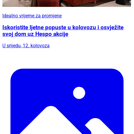
Idealno vrijeme za promjene
Iskoristite ljetne popuste u kolovozu i osvježite
svoj dom uz Hespo akcije
U srijedu, 12. kolovoza