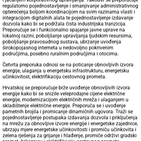
regulatorno pojednostavljenje i smanjivanje administrativnog
opterećenja boljom koordinacijom na svim razinama vlasti i
integracijom digitalnih alata te pojednostavljenje izdavanje
dozvola kako bi se podržala čista industrijska tranzicija.
Preporučuje se i funkcionalno spajanje javne uprave na
lokalnoj razini, poboljšanje upravljanja ljudskim resursima,
poboljšanje pravosudnog sustava, ubrzanje uvođenja
širokopojasnog interneta u nedovoljno pokrivenim
područjima, posebno ruralnim područjima i otocima.
Četvrta preporuka odnosi se na poticanje obnovljivih izvora
energije, ulaganja u energetsku infrastrukturu, energetsku
učinkovitost, elektrifikaciju cestovnog prometa.
Hrvatskoj se preporučuje brže uvođenje obnovljivih izvora
energije kako bi se snizile veleprodajne cijene električne
energije, modernizacijom električnih mreža i ulaganjem u
skladištenje električne energije. Preporuča se i uvođenje
pametnih brojila i promicanje dinamičnih ugovora. Traži se
pojednostavljenje postupaka izdavanja dozvola i priključenja
na mrežu za obnovljive izvore energije i energetske zajednice,
ubrzaju mjere energetske učinkovitosti i promiču učinkovita i
zelena rješenja za grijanje i hlađenje, promiče održivi gradski