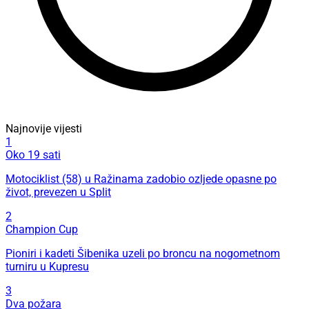
Najnovije vijesti
1
Oko 19 sati
Motociklist (58) u Ražinama zadobio ozljede opasne po
život, prevezen u Split
2
Champion Cup
Pioniri i kadeti Šibenika uzeli po broncu na nogometnom
turniru u Kupresu
3
Dva požara