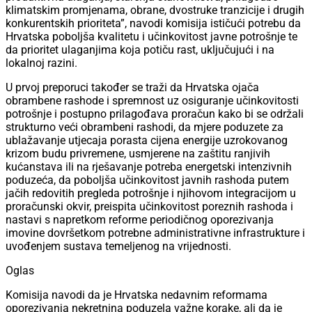
klimatskim promjenama, obrane, dvostruke tranzicije i drugih
konkurentskih prioriteta”, navodi komisija ističući potrebu da
Hrvatska poboljša kvalitetu i učinkovitost javne potrošnje te
da prioritet ulaganjima koja potiču rast, uključujući i na
lokalnoj razini.
U prvoj preporuci također se traži da Hrvatska ojača
obrambene rashode i spremnost uz osiguranje učinkovitosti
potrošnje i postupno prilagođava proračun kako bi se održali
strukturno veći obrambeni rashodi, da mjere poduzete za
ublažavanje utjecaja porasta cijena energije uzrokovanog
krizom budu privremene, usmjerene na zaštitu ranjivih
kućanstava ili na rješavanje potreba energetski intenzivnih
poduzeća, da poboljša učinkovitost javnih rashoda putem
jačih redovitih pregleda potrošnje i njihovom integracijom u
proračunski okvir, preispita učinkovitost poreznih rashoda i
nastavi s napretkom reforme periodičnog oporezivanja
imovine dovršetkom potrebne administrativne infrastrukture i
uvođenjem sustava temeljenog na vrijednosti.
Oglas
Komisija navodi da je Hrvatska nedavnim reformama
oporezivanja nekretnina poduzela važne korake, ali da je