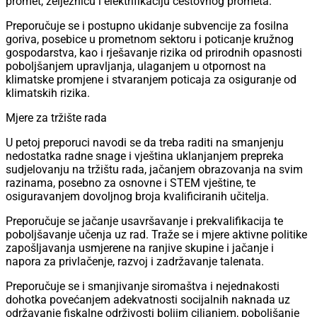
promet, željeznicu i elektrifikaciju cestovnog prometa.
Preporučuje se i postupno ukidanje subvencije za fosilna
goriva, posebice u prometnom sektoru i poticanje kružnog
gospodarstva, kao i rješavanje rizika od prirodnih opasnosti
poboljšanjem upravljanja, ulaganjem u otpornost na
klimatske promjene i stvaranjem poticaja za osiguranje od
klimatskih rizika.
Mjere za tržište rada
U petoj preporuci navodi se da treba raditi na smanjenju
nedostatka radne snage i vještina uklanjanjem prepreka
sudjelovanju na tržištu rada, jačanjem obrazovanja na svim
razinama, posebno za osnovne i STEM vještine, te
osiguravanjem dovoljnog broja kvalificiranih učitelja.
Preporučuje se jačanje usavršavanje i prekvalifikacija te
poboljšavanje učenja uz rad. Traže se i mjere aktivne politike
zapošljavanja usmjerene na ranjive skupine i jačanje i
napora za privlačenje, razvoj i zadržavanje talenata.
Preporučuje se i smanjivanje siromaštva i nejednakosti
dohotka povećanjem adekvatnosti socijalnih naknada uz
održavanje fiskalne održivosti boljim ciljanjem, poboljšanje