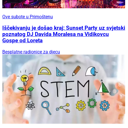
Ove subote u Primoštenu
Iščekivanju je došao kraj: Sunset Party uz svjetski
poznatog DJ Davida Moralesa na Vidikovcu
Gospe od Loreta
Besplatne radionice za djecu