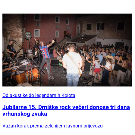
Od akustike do legendarnih Kojota
Jubilarne 15. Drniške rock večeri donose tri dana
vrhunskog zvuka
Važan korak prema zelenijem javnom prijevozu