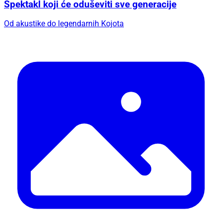
Spektakl koji će oduševiti sve generacije
Od akustike do legendarnih Kojota