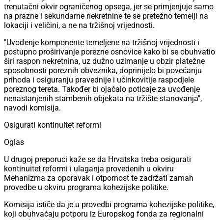
trenutačni okvir ograničenog opsega, jer se primjenjuje samo
na prazne i sekundarne nekretnine te se pretežno temelji na
lokaciji i veličini, a ne na tržišnoj vrijednosti.
"Uvođenje komponente temeljene na tržišnoj vrijednosti i
postupno proširivanje porezne osnovice kako bi se obuhvatio
širi raspon nekretnina, uz dužno uzimanje u obzir platežne
sposobnosti poreznih obveznika, doprinijelo bi povećanju
prihoda i osiguranju pravednije i učinkovitije raspodjele
poreznog tereta. Također bi ojačalo poticaje za uvođenje
nenastanjenih stambenih objekata na tržište stanovanja",
navodi komisija.
Osigurati kontinuitet reformi
Oglas
U drugoj preporuci kaže se da Hrvatska treba osigurati
kontinuitet reformi i ulaganja provedenih u okviru
Mehanizma za oporavak i otpornost te zadržati zamah
provedbe u okviru programa kohezijske politike.
Komisija ističe da je u provedbi programa kohezijske politike,
koji obuhvaćaju potporu iz Europskog fonda za regionalni