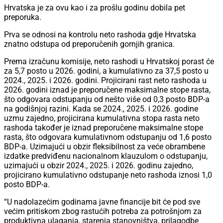
Hrvatska je za ovu kao i za prošlu godinu dobila pet
preporuka.
Prva se odnosi na kontrolu neto rashoda gdje Hrvatska
znatno odstupa od preporučenih gornjih granica.
Prema izračunu komisije, neto rashodi u Hrvatskoj porast će
za 5,7 posto u 2026. godini, a kumulativno za 37,5 posto u
2024., 2025. i 2026. godini. Projicirani rast neto rashoda u
2026. godini iznad je preporučene maksimalne stope rasta,
što odgovara odstupanju od nešto više od 0,3 posto BDP-a
na godišnjoj razini. Kada se 2024., 2025. i 2026. godine
uzmu zajedno, projicirana kumulativna stopa rasta neto
rashoda također je iznad preporučene maksimalne stope
rasta, što odgovara kumulativnom odstupanju od 1,6 posto
BDP-a. Uzimajući u obzir fleksibilnost za veće obrambene
izdatke predviđenu nacionalnom klauzulom o odstupanju,
uzimajući u obzir 2024., 2025. i 2026. godinu zajedno,
projicirano kumulativno odstupanje neto rashoda iznosi 1,0
posto BDP-a.
“U nadolazećim godinama javne financije bit će pod sve
većim pritiskom zbog rastućih potreba za potrošnjom za
produktivna ulaganja, starenja stanovništva, prilagodbe