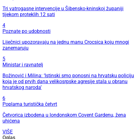
Tri vatrogasne intervencije u Šibensko-kninskoj županiji
tijekom proteklih 12 sati
4
Poznate po udobnosti
Liječnici upozoravaju na jednu manu Crocsica koju mnogi
zanemaruju
5
Ministar i ravnatelj
Božinović i Milina: ‘Istinski smo ponosni na hrvatsku policiju
koja je od prvih dana velikosrpske agresije stala u obranu
hrvatskog naroda’
6
Poplarna turistička četvrt
Četvorica izbodena u londonskom Covent Gardenu, žena
uhićena
VIŠE
Oglas