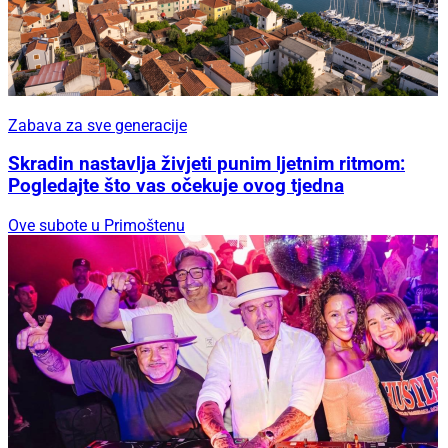
Zabava za sve generacije
Skradin nastavlja živjeti punim ljetnim ritmom:
Pogledajte što vas očekuje ovog tjedna
Ove subote u Primoštenu