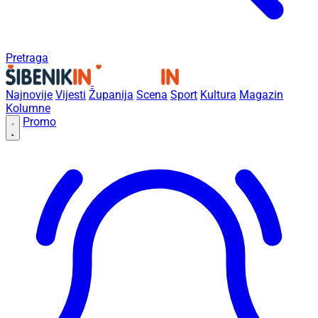
Pretraga
Najnovije
Vijesti
Županija
Scena
Sport
Kultura
Magazin
Kolumne
Promo