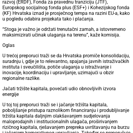
razvoj (ERDF), Fonda za pravednu tranziciju (JTF),
Europskog socijalnog fonda plus (ESF+) i Kohezijskog fonda
(KF) Hrvatska iznad je prosječnog tempa na razini EU-a, kako
u pogledu odabira projekata tako i plaćanja.
“Stoga je važno je održati trenutačni zamah, a istovremeno
maksimizirati učinak ulaganja na terenu”, kaže komisija.
Oglas
U trećoj preporuci traži se da Hrvatska promiče konsolidaciju,
suradnju i, gdje je to relevantno, spajanja javnih istraživačkih
instituta i sveučilišta, potiče ulaganja u istraživanje i
inovacije, koordinaciju i upravljanje, uzimajući u obzir
regionalne razlike.
Jačati tržište kapitala, povećati udio obnovljivih izvora
energije
U toj toj preporuci traži se i jačanje tržišta kapitala,
poboljšanje pristupa raznolikom financiranju i produbljivanje
tržišta kapitala daljnjim olakšavanjem sudjelovanja
maloprodajnih i institucionalnih ulagača, proširivanjem
rizičnog kapitala, rješavanjem prepreka uvrštavanju na burzu
i jačanjem korporativnog upravljanja. Također se preporučuje