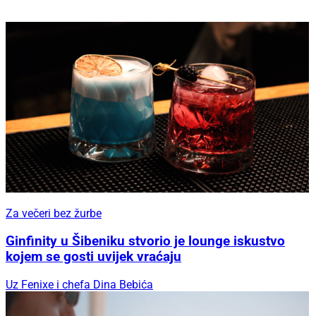
Za večeri bez žurbe
Ginfinity u Šibeniku stvorio je lounge iskustvo
kojem se gosti uvijek vraćaju
Uz Fenixe i chefa Dina Bebića