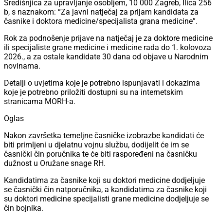
Središnjica za upravljanje osobljem, 10 000 Zagreb, Ilica 256
b, s naznakom: “Za javni natječaj za prijam kandidata za
časnike i doktora medicine/specijalista grana medicine”.
Rok za podnošenje prijave na natječaj je za doktore medicine
ili specijaliste grane medicine i medicine rada do 1. kolovoza
2026., a za ostale kandidate 30 dana od objave u Narodnim
novinama.
Detalji o uvjetima koje je potrebno ispunjavati i dokazima
koje je potrebno priložiti dostupni su na internetskim
stranicama MORH-a.
Oglas
Nakon završetka temeljne časničke izobrazbe kandidati će
biti primljeni u djelatnu vojnu službu, dodijelit će im se
časnički čin poručnika te će biti raspoređeni na časničku
dužnost u Oružane snage RH.
Kandidatima za časnike koji su doktori medicine dodjeljuje
se časnički čin natporučnika, a kandidatima za časnike koji
su doktori medicine specijalisti grane medicine dodjeljuje se
čin bojnika.