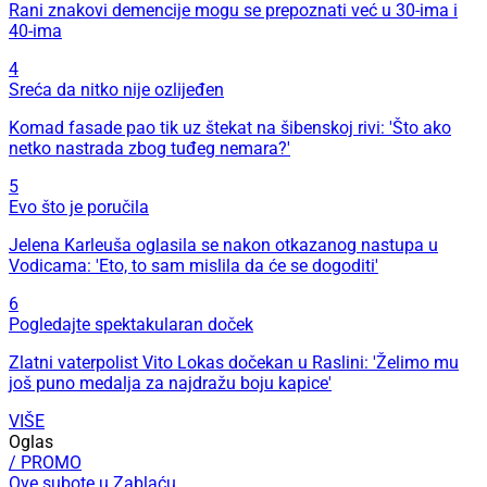
Rani znakovi demencije mogu se prepoznati već u 30-ima i
40-ima
4
Sreća da nitko nije ozlijeđen
Komad fasade pao tik uz štekat na šibenskoj rivi: 'Što ako
netko nastrada zbog tuđeg nemara?'
5
Evo što je poručila
Jelena Karleuša oglasila se nakon otkazanog nastupa u
Vodicama: 'Eto, to sam mislila da će se dogoditi'
6
Pogledajte spektakularan doček
Zlatni vaterpolist Vito Lokas dočekan u Raslini: 'Želimo mu
još puno medalja za najdražu boju kapice'
VIŠE
Oglas
/ PROMO
Ove subote u Zablaću