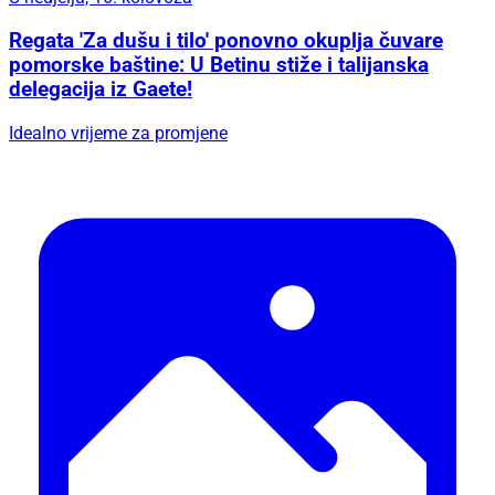
Regata 'Za dušu i tilo' ponovno okuplja čuvare
pomorske baštine: U Betinu stiže i talijanska
delegacija iz Gaete!
Idealno vrijeme za promjene