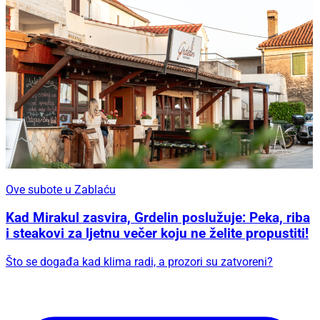
Ove subote u Zablaću
Kad Mirakul zasvira, Grdelin poslužuje: Peka, riba
i steakovi za ljetnu večer koju ne želite propustiti!
Što se događa kad klima radi, a prozori su zatvoreni?