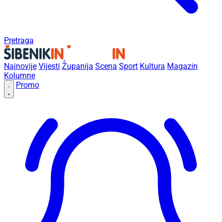
Pretraga
Najnovije
Vijesti
Županija
Scena
Sport
Kultura
Magazin
Kolumne
Promo