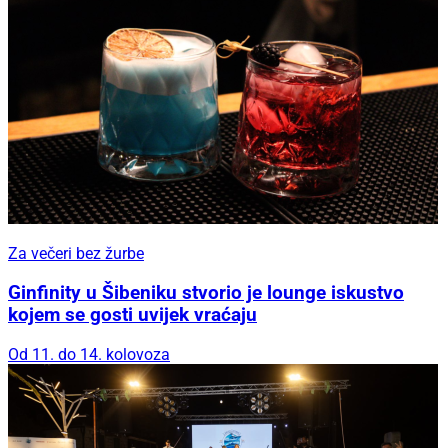
Za večeri bez žurbe
Ginfinity u Šibeniku stvorio je lounge iskustvo
kojem se gosti uvijek vraćaju
Od 11. do 14. kolovoza