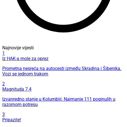
Najnovije vijesti
1
Iz HAK-a mole za oprez
Prometna nesreća na autocesti između Skradina i Šibenika.
Vozi se jednom trakom
2
Magnituda 7.4
Izvanredno stanje u Kolumbiji: Najmanje 111 poginulih u
razornom potresu
3
Pripazite!