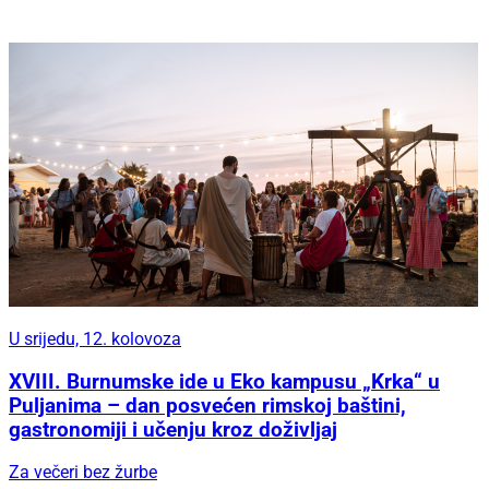
U srijedu, 12. kolovoza
XVIII. Burnumske ide u Eko kampusu „Krka“ u
Puljanima – dan posvećen rimskoj baštini,
gastronomiji i učenju kroz doživljaj
Za večeri bez žurbe