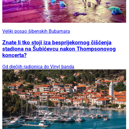
Veliki posao šibenskih Bubamara
Znate li tko stoji iza besprijekornog čišćenja
stadiona na Šubićevcu nakon Thompsonovog
koncerta?
Od dječjih radionica do Vinyl banda