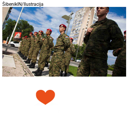
ŠibenikIN/Ilustracija