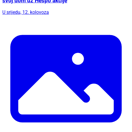
svoj dom uz Hespo akcije
U srijedu, 12. kolovoza