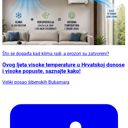
Što se događa kad klima radi, a prozori su zatvoreni?
Ovog ljeta visoke temperature u Hrvatskoj donose
i visoke popuste, saznajte kako!
Veliki posao šibenskih Bubamara