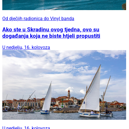
Od dječjih radionica do Vinyl banda
Ako ste u Skradinu ovog tjedna, ovo su
događanja koja ne biste htjeli propustiti
U nedjelju, 16. kolovoza
U nedjelju, 16. kolovoza