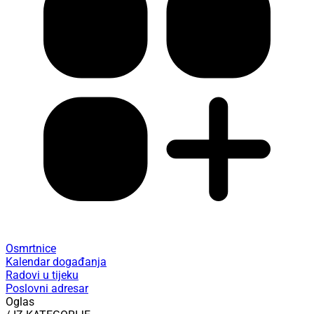
Osmrtnice
Kalendar događanja
Radovi u tijeku
Poslovni adresar
Oglas