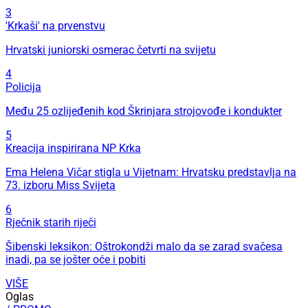
3
'Krkaši' na prvenstvu
Hrvatski juniorski osmerac četvrti na svijetu
4
Policija
Među 25 ozlijeđenih kod Škrinjara strojovođe i kondukter
5
Kreacija inspirirana NP Krka
Ema Helena Vičar stigla u Vijetnam: Hrvatsku predstavlja na
73. izboru Miss Svijeta
6
Rječnik starih riječi
Šibenski leksikon: Oštrokondži malo da se zarad svačesa
inadi, pa se jošter oće i pobiti
VIŠE
Oglas