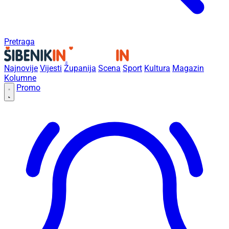
Pretraga
Najnovije
Vijesti
Županija
Scena
Sport
Kultura
Magazin
Kolumne
Promo