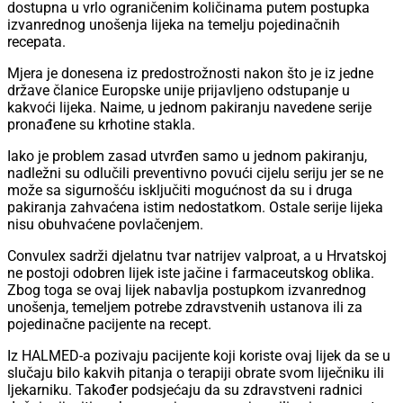
dostupna u vrlo ograničenim količinama putem postupka
izvanrednog unošenja lijeka na temelju pojedinačnih
recepata.
Mjera je donesena iz predostrožnosti nakon što je iz jedne
države članice Europske unije prijavljeno odstupanje u
kakvoći lijeka. Naime, u jednom pakiranju navedene serije
pronađene su krhotine stakla.
Iako je problem zasad utvrđen samo u jednom pakiranju,
nadležni su odlučili preventivno povući cijelu seriju jer se ne
može sa sigurnošću isključiti mogućnost da su i druga
pakiranja zahvaćena istim nedostatkom. Ostale serije lijeka
nisu obuhvaćene povlačenjem.
Convulex sadrži djelatnu tvar natrijev valproat, a u Hrvatskoj
ne postoji odobren lijek iste jačine i farmaceutskog oblika.
Zbog toga se ovaj lijek nabavlja postupkom izvanrednog
unošenja, temeljem potrebe zdravstvenih ustanova ili za
pojedinačne pacijente na recept.
Iz HALMED-a pozivaju pacijente koji koriste ovaj lijek da se u
slučaju bilo kakvih pitanja o terapiji obrate svom liječniku ili
ljekarniku. Također podsjećaju da su zdravstveni radnici