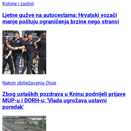
Kolone i zastoji
Ljetne gužve na autocestama: Hrvatski vozači
manje poštuju ograničenja brzine nego stranci
Nakon obilježavanja Oluje
Zbog ustaških pozdrava u Kninu podnijeli prijave
MUP-u i DORH-u: 'Vlada ugrožava ustavni
poredak'