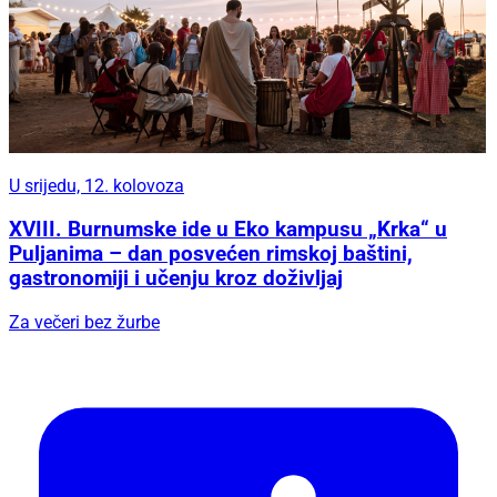
U srijedu, 12. kolovoza
XVIII. Burnumske ide u Eko kampusu „Krka“ u
Puljanima – dan posvećen rimskoj baštini,
gastronomiji i učenju kroz doživljaj
Za večeri bez žurbe