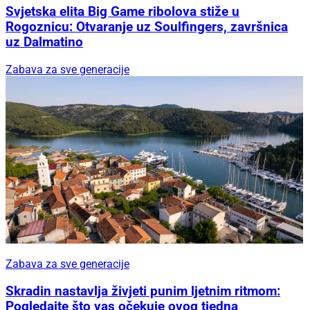
Svjetska elita Big Game ribolova stiže u
Rogoznicu: Otvaranje uz Soulfingers, završnica
uz Dalmatino
Zabava za sve generacije
Zabava za sve generacije
Skradin nastavlja živjeti punim ljetnim ritmom:
Pogledajte što vas očekuje ovog tjedna