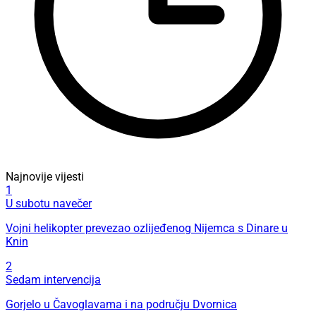
Najnovije vijesti
1
U subotu navečer
Vojni helikopter prevezao ozlijeđenog Nijemca s Dinare u
Knin
2
Sedam intervencija
Gorjelo u Čavoglavama i na području Dvornica