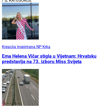
/ IZ KATEGORIJE
Kreacija inspirirana NP Krka
Ema Helena Vičar stigla u Vijetnam: Hrvatsku
predstavlja na 73. izboru Miss Svijeta