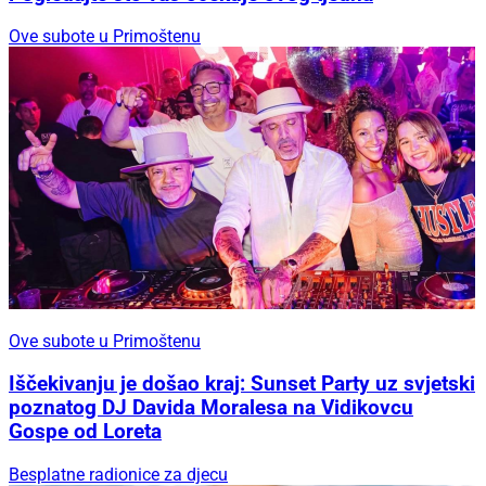
Ove subote u Primoštenu
Ove subote u Primoštenu
Iščekivanju je došao kraj: Sunset Party uz svjetski
poznatog DJ Davida Moralesa na Vidikovcu
Gospe od Loreta
Besplatne radionice za djecu