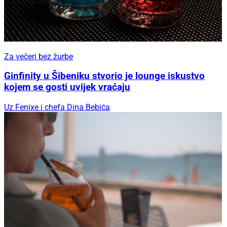
Za večeri bez žurbe
Ginfinity u Šibeniku stvorio je lounge iskustvo
kojem se gosti uvijek vraćaju
Uz Fenixe i chefa Dina Bebića