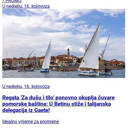
/ PROMO
U nedjelju, 16. kolovoza
U nedjelju, 16. kolovoza
Regata 'Za dušu i tilo' ponovno okuplja čuvare
pomorske baštine: U Betinu stiže i talijanska
delegacija iz Gaete!
Idealno vrijeme za promjene