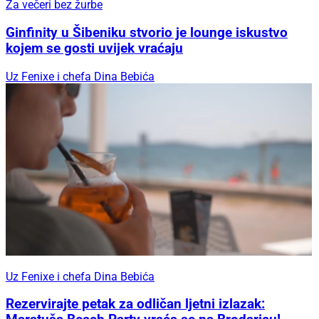
Za večeri bez žurbe
Ginfinity u Šibeniku stvorio je lounge iskustvo
kojem se gosti uvijek vraćaju
Uz Fenixe i chefa Dina Bebića
Uz Fenixe i chefa Dina Bebića
Rezervirajte petak za odličan ljetni izlazak: