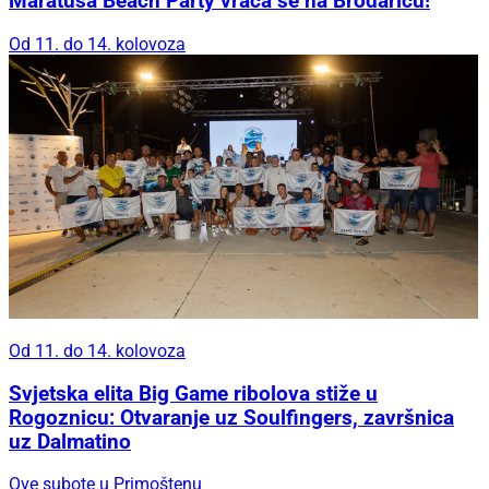
Maratuša Beach Party vraća se na Brodaricu!
Od 11. do 14. kolovoza
Od 11. do 14. kolovoza
Svjetska elita Big Game ribolova stiže u
Rogoznicu: Otvaranje uz Soulfingers, završnica
uz Dalmatino
Ove subote u Primoštenu