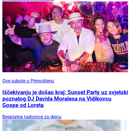
Ove subote u Primoštenu
Iščekivanju je došao kraj: Sunset Party uz svjetski
poznatog DJ Davida Moralesa na Vidikovcu
Gospe od Loreta
Besplatne radionice za djecu