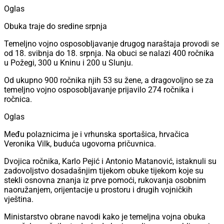
Oglas
Obuka traje do sredine srpnja
Temeljno vojno osposobljavanje drugog naraštaja provodi se
od 18. svibnja do 18. srpnja. Na obuci se nalazi 400 ročnika
u Požegi, 300 u Kninu i 200 u Slunju.
Od ukupno 900 ročnika njih 53 su žene, a dragovoljno se za
temeljno vojno osposobljavanje prijavilo 274 ročnika i
ročnica.
Oglas
Među polaznicima je i vrhunska sportašica, hrvačica
Veronika Vilk, buduća ugovorna pričuvnica.
Dvojica ročnika, Karlo Pejić i Antonio Matanović, istaknuli su
zadovoljstvo dosadašnjim tijekom obuke tijekom koje su
stekli osnovna znanja iz prve pomoći, rukovanja osobnim
naoružanjem, orijentacije u prostoru i drugih vojničkih
vještina.
Ministarstvo obrane navodi kako je temeljna vojna obuka