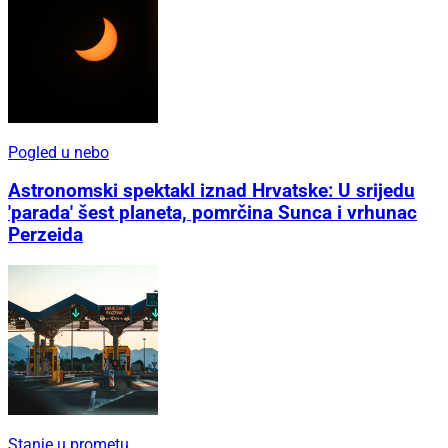
Pogled u nebo
Astronomski spektakl iznad Hrvatske: U srijedu
'parada' šest planeta, pomrčina Sunca i vrhunac
Perzeida
Stanje u prometu