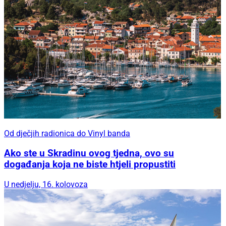
Od dječjih radionica do Vinyl banda
Ako ste u Skradinu ovog tjedna, ovo su
događanja koja ne biste htjeli propustiti
U nedjelju, 16. kolovoza