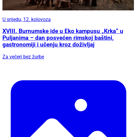
U srijedu, 12. kolovoza
XVIII. Burnumske ide u Eko kampusu „Krka“ u
Puljanima – dan posvećen rimskoj baštini,
gastronomiji i učenju kroz doživljaj
Za večeri bez žurbe