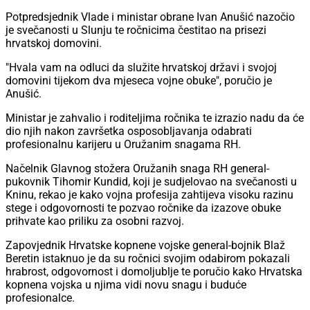
Potpredsjednik Vlade i ministar obrane Ivan Anušić nazočio
je svečanosti u Slunju te ročnicima čestitao na prisezi
hrvatskoj domovini.
"Hvala vam na odluci da služite hrvatskoj državi i svojoj
domovini tijekom dva mjeseca vojne obuke", poručio je
Anušić.
Ministar je zahvalio i roditeljima ročnika te izrazio nadu da će
dio njih nakon završetka osposobljavanja odabrati
profesionalnu karijeru u Oružanim snagama RH.
Načelnik Glavnog stožera Oružanih snaga RH general-
pukovnik Tihomir Kundid, koji je sudjelovao na svečanosti u
Kninu, rekao je kako vojna profesija zahtijeva visoku razinu
stege i odgovornosti te pozvao ročnike da izazove obuke
prihvate kao priliku za osobni razvoj.
Zapovjednik Hrvatske kopnene vojske general-bojnik Blaž
Beretin istaknuo je da su ročnici svojim odabirom pokazali
hrabrost, odgovornost i domoljublje te poručio kako Hrvatska
kopnena vojska u njima vidi novu snagu i buduće
profesionalce.