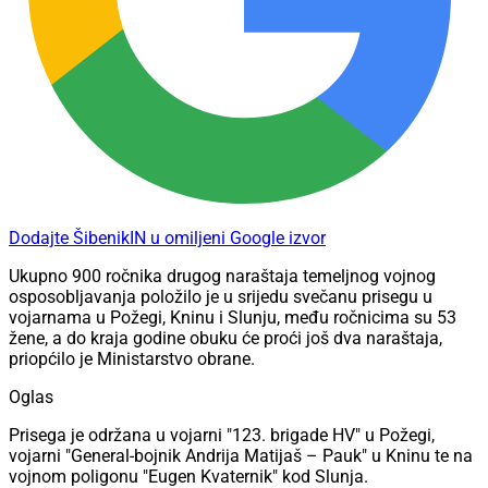
Dodajte ŠibenikIN u omiljeni Google izvor
Ukupno 900 ročnika drugog naraštaja temeljnog vojnog
osposobljavanja položilo je u srijedu svečanu prisegu u
vojarnama u Požegi, Kninu i Slunju, među ročnicima su 53
žene, a do kraja godine obuku će proći još dva naraštaja,
priopćilo je Ministarstvo obrane.
Oglas
Prisega je održana u vojarni "123. brigade HV" u Požegi,
vojarni "General-bojnik Andrija Matijaš – Pauk" u Kninu te na
vojnom poligonu "Eugen Kvaternik" kod Slunja.