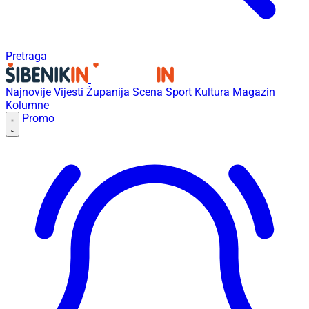
Pretraga
Najnovije
Vijesti
Županija
Scena
Sport
Kultura
Magazin
Kolumne
Promo