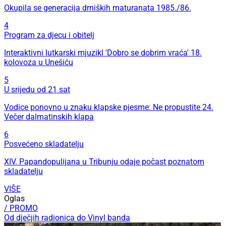
Okupila se generacija drniških maturanata 1985./86.
4
Program za djecu i obitelj
Interaktivni lutkarski mjuzikl 'Dobro se dobrim vraća' 18.
kolovoza u Unešiću
5
U srijedu od 21 sat
Vodice ponovno u znaku klapske pjesme: Ne propustite 24.
Večer dalmatinskih klapa
6
Posvećeno skladatelju
XIV. Papandopulijana u Tribunju odaje počast poznatom
skladatelju
VIŠE
Oglas
/ PROMO
Od dječjih radionica do Vinyl banda