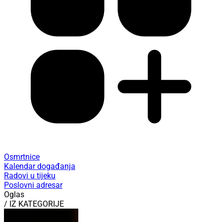
Osmrtnice
Kalendar događanja
Radovi u tijeku
Poslovni adresar
Oglas
/ IZ KATEGORIJE