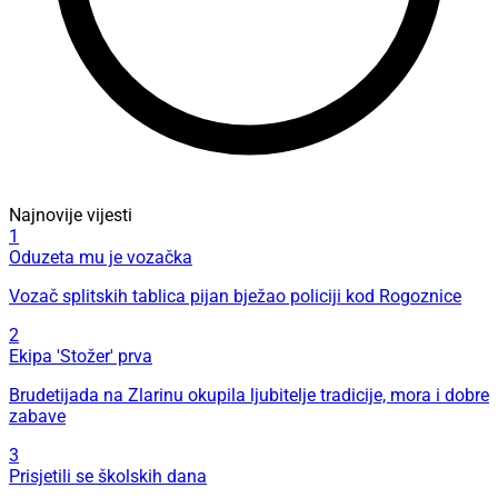
Najnovije vijesti
1
Oduzeta mu je vozačka
Vozač splitskih tablica pijan bježao policiji kod Rogoznice
2
Ekipa 'Stožer' prva
Brudetijada na Zlarinu okupila ljubitelje tradicije, mora i dobre
zabave
3
Prisjetili se školskih dana