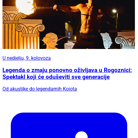
U nedjelju, 9. kolovoza
Legenda o zmaju ponovno oživljava u Rogoznici:
Spektakl koji će oduševiti sve generacije
Od akustike do legendarnih Kojota