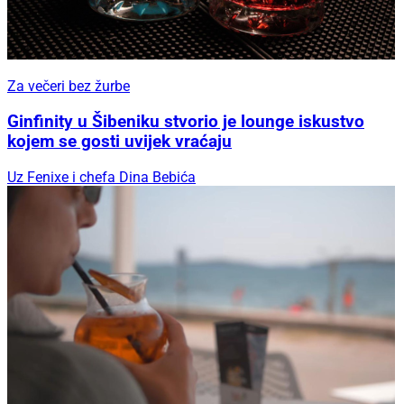
Za večeri bez žurbe
Ginfinity u Šibeniku stvorio je lounge iskustvo
kojem se gosti uvijek vraćaju
Uz Fenixe i chefa Dina Bebića