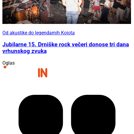
Od akustike do legendarnih Kojota
Jubilarne 15. Drniške rock večeri donose tri dana
vrhunskog zvuka
Oglas