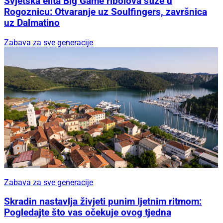
Svjetska elita Big Game ribolova stiže u
Rogoznicu: Otvaranje uz Soulfingers, završnica
uz Dalmatino
Zabava za sve generacije
Zabava za sve generacije
Skradin nastavlja živjeti punim ljetnim ritmom:
Pogledajte što vas očekuje ovog tjedna