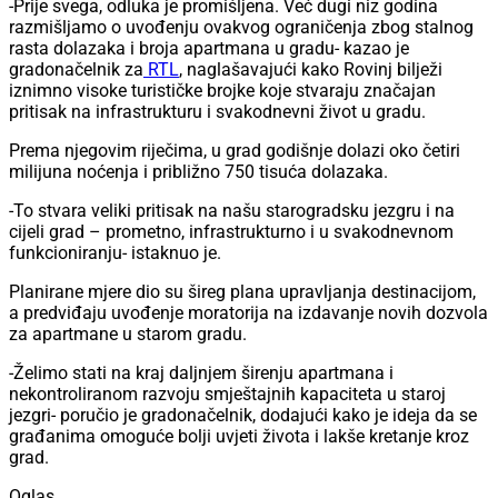
-Prije svega, odluka je promišljena. Već dugi niz godina
razmišljamo o uvođenju ovakvog ograničenja zbog stalnog
rasta dolazaka i broja apartmana u gradu- kazao je
gradonačelnik za
RTL
, naglašavajući kako Rovinj bilježi
iznimno visoke turističke brojke koje stvaraju značajan
pritisak na infrastrukturu i svakodnevni život u gradu.
Prema njegovim riječima, u grad godišnje dolazi oko četiri
milijuna noćenja i približno 750 tisuća dolazaka.
-To stvara veliki pritisak na našu starogradsku jezgru i na
cijeli grad – prometno, infrastrukturno i u svakodnevnom
funkcioniranju- istaknuo je.
Planirane mjere dio su šireg plana upravljanja destinacijom,
a predviđaju uvođenje moratorija na izdavanje novih dozvola
za apartmane u starom gradu.
-Želimo stati na kraj daljnjem širenju apartmana i
nekontroliranom razvoju smještajnih kapaciteta u staroj
jezgri- poručio je gradonačelnik, dodajući kako je ideja da se
građanima omoguće bolji uvjeti života i lakše kretanje kroz
grad.
Oglas