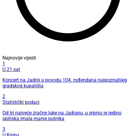
Najnovije vijesti
1
U 21 sat
Koncert na Jadriji u povodu 104. rođendana najpoznatijeg
gradskog kupališta
2
Statistički podaci
Od tri najveće zračne luke na Jadranu, u srpnju je jedino
splitska imala manje putnika
3
U Kninu