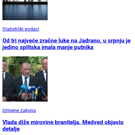
Statistički podaci
Od tri najveće zračne luke na Jadranu, u srpnju je
jedino splitska imala manje putnika
Izmjene zakona
Vlada diže mirovine branitelja. Medved objavio
detalje