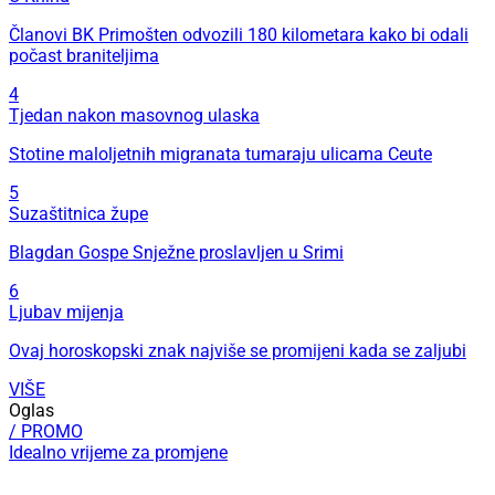
Članovi BK Primošten odvozili 180 kilometara kako bi odali
počast braniteljima
4
Tjedan nakon masovnog ulaska
Stotine maloljetnih migranata tumaraju ulicama Ceute
5
Suzaštitnica župe
Blagdan Gospe Snježne proslavljen u Srimi
6
Ljubav mijenja
Ovaj horoskopski znak najviše se promijeni kada se zaljubi
VIŠE
Oglas
/ PROMO
Idealno vrijeme za promjene