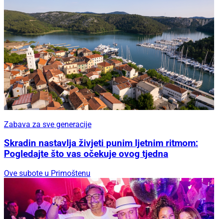
Zabava za sve generacije
Skradin nastavlja živjeti punim ljetnim ritmom:
Pogledajte što vas očekuje ovog tjedna
Ove subote u Primoštenu