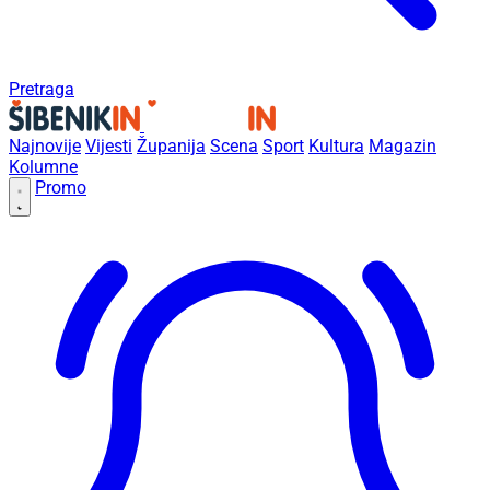
Pretraga
Najnovije
Vijesti
Županija
Scena
Sport
Kultura
Magazin
Kolumne
Promo