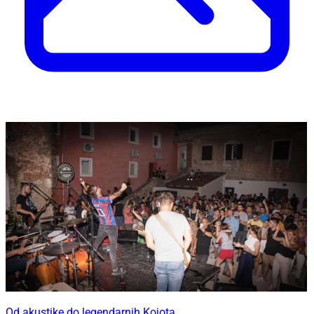
Od akustike do legendarnih Kojota