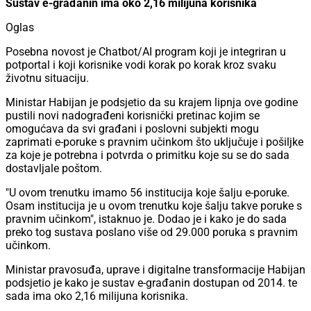
Sustav e-građanin ima oko 2,16 milijuna korisnika
Oglas
Posebna novost je Chatbot/AI program koji je integriran u
potportal i koji korisnike vodi korak po korak kroz svaku
životnu situaciju.
Ministar Habijan je podsjetio da su krajem lipnja ove godine
pustili novi nadograđeni korisnički pretinac kojim se
omogućava da svi građani i poslovni subjekti mogu
zaprimati e-poruke s pravnim učinkom što uključuje i pošiljke
za koje je potrebna i potvrda o primitku koje su se do sada
dostavljale poštom.
"U ovom trenutku imamo 56 institucija koje šalju e-poruke.
Osam institucija je u ovom trenutku koje šalju takve poruke s
pravnim učinkom", istaknuo je. Dodao je i kako je do sada
preko tog sustava poslano više od 29.000 poruka s pravnim
učinkom.
Ministar pravosuđa, uprave i digitalne transformacije Habijan
podsjetio je kako je sustav e-građanin dostupan od 2014. te
sada ima oko 2,16 milijuna korisnika.