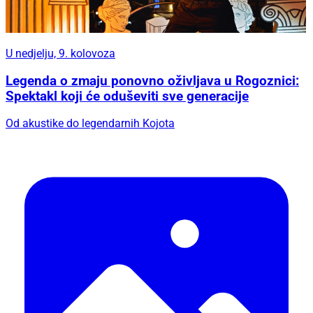
U nedjelju, 9. kolovoza
Legenda o zmaju ponovno oživljava u Rogoznici:
Spektakl koji će oduševiti sve generacije
Od akustike do legendarnih Kojota