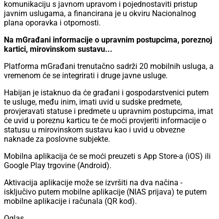
komunikaciju s javnom upravom i pojednostaviti pristup
javnim uslugama, a financirana je u okviru Nacionalnog
plana oporavka i otpornosti.
Na mGrađani informacije o upravnim postupcima, poreznoj
kartici, mirovinskom sustavu...
Platforma mGrađani trenutačno sadrži 20 mobilnih usluga, a
vremenom će se integrirati i druge javne usluge.
Habijan je istaknuo da će građani i gospodarstvenici putem
te usluge, među inim, imati uvid u sudske predmete,
provjeravati statuse i predmete u upravnim postupcima, imat
će uvid u poreznu karticu te će moći provjeriti informacije o
statusu u mirovinskom sustavu kao i uvid u obvezne
naknade za poslovne subjekte.
Mobilna aplikacija će se moći preuzeti s App Store-a (iOS) ili
Google Play trgovine (Android).
Aktivacija aplikacije može se izvršiti na dva načina -
isključivo putem mobilne aplikacije (NIAS prijava) te putem
mobilne aplikacije i računala (QR kod).
Oglas