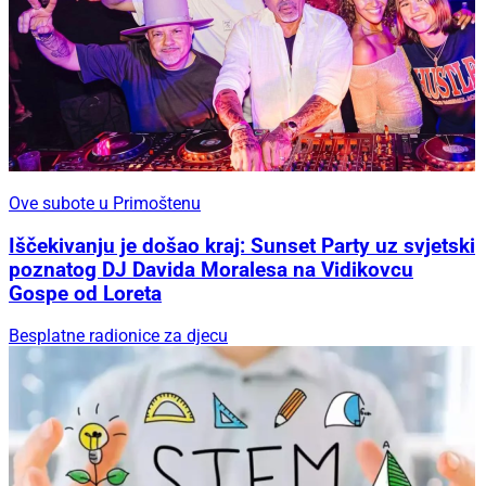
Ove subote u Primoštenu
Iščekivanju je došao kraj: Sunset Party uz svjetski
poznatog DJ Davida Moralesa na Vidikovcu
Gospe od Loreta
Besplatne radionice za djecu