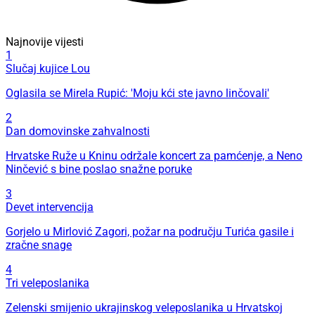
Najnovije vijesti
1
Slučaj kujice Lou
Oglasila se Mirela Rupić: 'Moju kći ste javno linčovali'
2
Dan domovinske zahvalnosti
Hrvatske Ruže u Kninu održale koncert za pamćenje, a Neno
Ninčević s bine poslao snažne poruke
3
Devet intervencija
Gorjelo u Mirlović Zagori, požar na području Turića gasile i
zračne snage
4
Tri veleposlanika
Zelenski smijenio ukrajinskog veleposlanika u Hrvatskoj