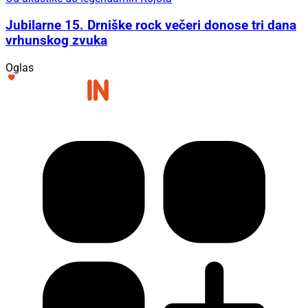
Jubilarne 15. Drniške rock večeri donose tri dana
vrhunskog zvuka
Oglas