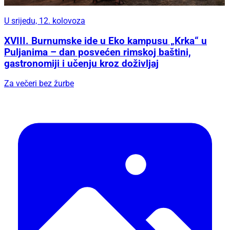
U srijedu, 12. kolovoza
XVIII. Burnumske ide u Eko kampusu „Krka“ u
Puljanima – dan posvećen rimskoj baštini,
gastronomiji i učenju kroz doživljaj
Za večeri bez žurbe