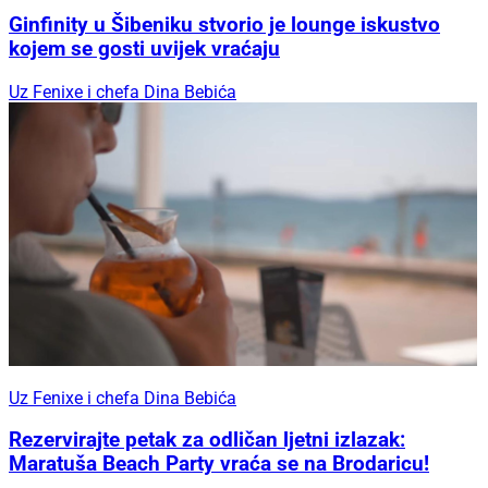
Ginfinity u Šibeniku stvorio je lounge iskustvo
kojem se gosti uvijek vraćaju
Uz Fenixe i chefa Dina Bebića
Uz Fenixe i chefa Dina Bebića
Rezervirajte petak za odličan ljetni izlazak:
Maratuša Beach Party vraća se na Brodaricu!