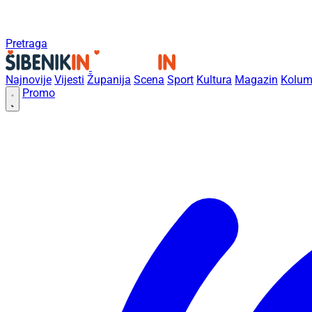
Pretraga
Najnovije
Vijesti
Županija
Scena
Sport
Kultura
Magazin
Kolum
Promo