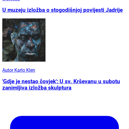
U muzeju izložba o stogodišnjoj povijesti Jadrije
Autor Karlo Klen
'Gdje je nestao čovjek': U sv. Krševanu u subotu
zanimljiva izložba skulptura