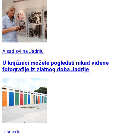
A sad svi na Jadriju
U knjižnici možete pogledati nikad viđene
fotografije iz zlatnog doba Jadrije
U srijedu