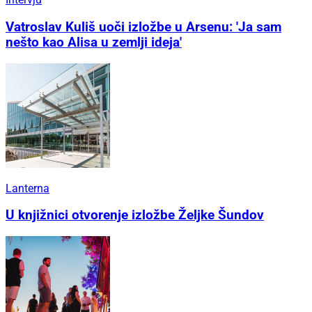
Vatroslav Kuliš uoči izložbe u Arsenu: 'Ja sam
nešto kao Alisa u zemlji ideja'
Lanterna
U knjižnici otvorenje izložbe Željke Šundov