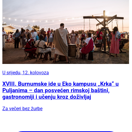
U srijedu, 12. kolovoza
XVIII. Burnumske ide u Eko kampusu „Krka“ u
Puljanima – dan posvećen rimskoj baštini,
gastronomiji i učenju kroz doživljaj
Za večeri bez žurbe