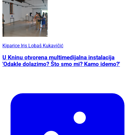
Kiparice Iris Lobaš Kukavičić
U Kninu otvorena multimedijalna instalacija
'Odakle dolazimo? Što smo mi? Kamo idemo?'