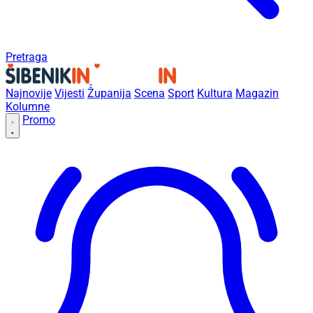
Pretraga
Najnovije
Vijesti
Županija
Scena
Sport
Kultura
Magazin
Kolumne
Promo