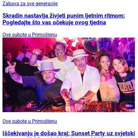
Zabava za sve generacije
Skradin nastavlja živjeti punim ljetnim ritmom:
Pogledajte što vas očekuje ovog tjedna
Ove subote u Primoštenu
Ove subote u Primoštenu
Iščekivanju je došao kraj: Sunset Party uz svjetski