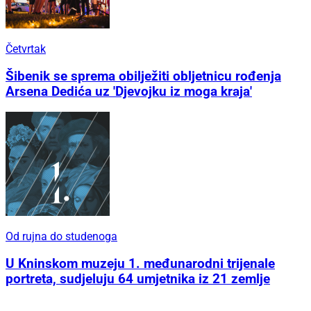
Četvrtak
Šibenik se sprema obilježiti obljetnicu rođenja
Arsena Dedića uz 'Djevojku iz moga kraja'
Od rujna do studenoga
U Kninskom muzeju 1. međunarodni trijenale
portreta, sudjeluju 64 umjetnika iz 21 zemlje