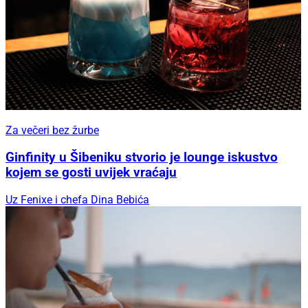
Za večeri bez žurbe
Ginfinity u Šibeniku stvorio je lounge iskustvo
kojem se gosti uvijek vraćaju
Uz Fenixe i chefa Dina Bebića