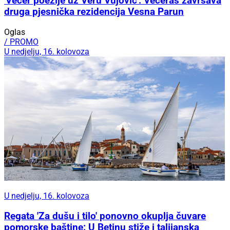
'Večer poezije uz Veru Vujović': Večeras završava
druga pjesnička rezidencija Vesna Parun
Oglas
/ PROMO
U nedjelju, 16. kolovoza
U nedjelju, 16. kolovoza
Regata 'Za dušu i tilo' ponovno okuplja čuvare
pomorske baštine: U Betinu stiže i talijanska