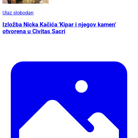
Ulaz slobodan
Izložba Nicka Kačića 'Kipar i njegov kamen'
otvorena u Civitas Sacri