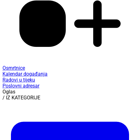
Osmrtnice
Kalendar događanja
Radovi u tijeku
Poslovni adresar
Oglas
/ IZ KATEGORIJE