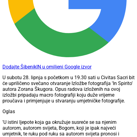
Dodajte ŠibenikIN u omiljeni Google izvor
U subotu 28. lipnja s početkom u 19.30 sati u Civitas Sacri bit
će upriličeno svečano otvaranje Izložbe fotografija 'In Spirito'
autora Zorana Škugora. Opus radova izloženih na ovoj
izložbi pripadaju macro fotografiji koju duže vrijeme
proučava i primjenjuje u stvaranju umjetničke fotografije.
Oglas
'U istini ljepote koja ga okružuje susreće se sa njenim
autorom, autorom svijeta, Bogom, koji je ipak najveći
umjetnik, te ruku pod ruku sa autorom svijeta pronosi i