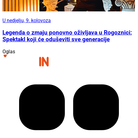
U nedjelju, 9. kolovoza
Legenda o zmaju ponovno oživljava u Rogoznici:
Spektakl koji će oduševiti sve generacije
Oglas