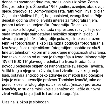
donosi tu stvarnost drugima', stoji u opisu izložbe. Zoran
Škugor, rođen je u Šibeniku 1968.godine, oženjen, otac dvoje
djece, dragovoljac Domovinskog rata, ratni vojni invalid, član
Zajednice Molitva i Riječ, hagioasistent, evangelizator.
Prije
desetak godina otkrio je veliki interes za fotografiranjem,
potom i talent za umjetničku fotografiju. Talent za
umjetničku fotografiju, od tada neprestano razvija, te je do
sada imao dvije samostalne i nekoliko skupnih izložbi. U
stvaranju umjetničke fotografije pokazuje interes za razne
tehnike fotografiranja kao i za razna područja fotografiranja.
Izražavajući se umjetničkom fotografijom osobito se služi
fine art tehnikom kojom ima beskrajne mogućnosti stvaranja.
Isto tako je jedan od autora je fotografija u izradi Monografije
'SVETI BUDITE' glavnog urednika fra Ivana Bradarića u
povodu pedesete obljetnice kanonizacije sv. Nikole Tavelića.
Veliki trag u njegovom životu, kao i životima velikog broja
ljudi, ostavlja antropološko zdravlje po metodi hagioterapije
koju je otkrio i utemeljio profesor Tomislav Ivančić, tako da
pored izložene fotografije nalazi se citat (misao) profesora
Ivančića, to su one misli koje su snažno obilježile duhovni
život velikog broja ljudi te i autora fotografija.
Ulaz na izložbu je slobodan.