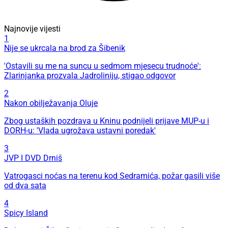
Najnovije vijesti
1
Nije se ukrcala na brod za Šibenik
'Ostavili su me na suncu u sedmom mjesecu trudnoće':
Zlarinjanka prozvala Jadroliniju, stigao odgovor
2
Nakon obilježavanja Oluje
Zbog ustaških pozdrava u Kninu podnijeli prijave MUP-u i
DORH-u: 'Vlada ugrožava ustavni poredak'
3
JVP I DVD Drniš
Vatrogasci noćas na terenu kod Sedramića, požar gasili više
od dva sata
4
Spicy Island