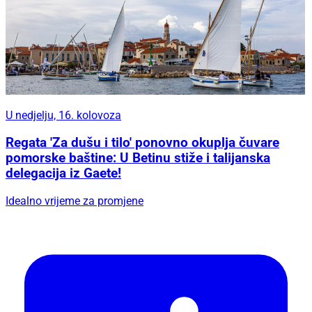
U nedjelju, 16. kolovoza
Regata 'Za dušu i tilo' ponovno okuplja čuvare
pomorske baštine: U Betinu stiže i talijanska
delegacija iz Gaete!
Idealno vrijeme za promjene