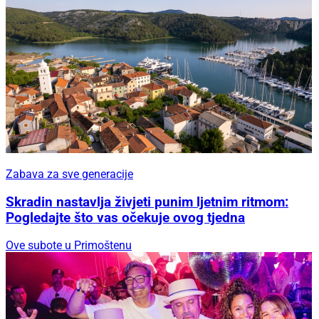
Zabava za sve generacije
Skradin nastavlja živjeti punim ljetnim ritmom:
Pogledajte što vas očekuje ovog tjedna
Ove subote u Primoštenu