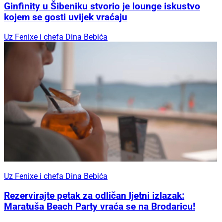
Ginfinity u Šibeniku stvorio je lounge iskustvo
kojem se gosti uvijek vraćaju
Uz Fenixe i chefa Dina Bebića
Uz Fenixe i chefa Dina Bebića
Rezervirajte petak za odličan ljetni izlazak:
Maratuša Beach Party vraća se na Brodaricu!