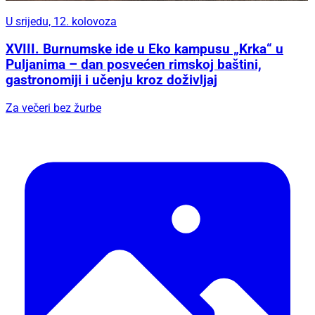
U srijedu, 12. kolovoza
XVIII. Burnumske ide u Eko kampusu „Krka“ u
Puljanima – dan posvećen rimskoj baštini,
gastronomiji i učenju kroz doživljaj
Za večeri bez žurbe