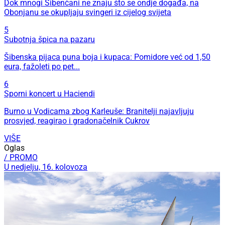
Dok mnogi Šibenčani ne znaju što se ondje događa, na
Obonjanu se okupljaju svingeri iz cijelog svijeta
5
Subotnja špica na pazaru
Šibenska pijaca puna boja i kupaca: Pomidore već od 1,50
eura, fažoleti po pet...
6
Sporni koncert u Haciendi
Burno u Vodicama zbog Karleuše: Branitelji najavljuju
prosvjed, reagirao i gradonačelnik Cukrov
VIŠE
Oglas
/ PROMO
U nedjelju, 16. kolovoza