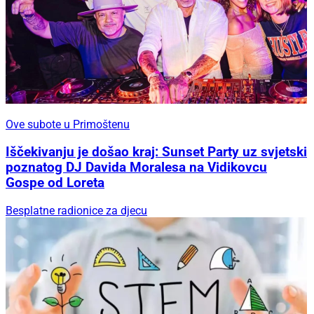
Ove subote u Primoštenu
Iščekivanju je došao kraj: Sunset Party uz svjetski
poznatog DJ Davida Moralesa na Vidikovcu
Gospe od Loreta
Besplatne radionice za djecu