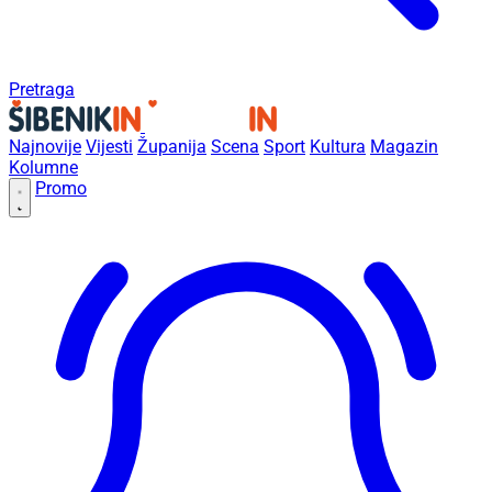
Pretraga
Najnovije
Vijesti
Županija
Scena
Sport
Kultura
Magazin
Kolumne
Promo