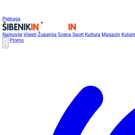
Pretraga
Najnovije
Vijesti
Županija
Scena
Sport
Kultura
Magazin
Kolum
Promo