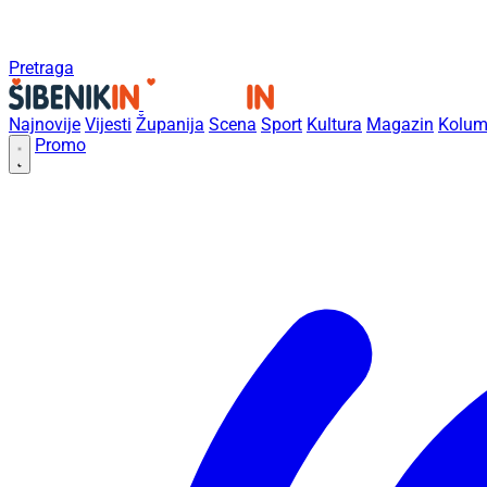
Pretraga
Najnovije
Vijesti
Županija
Scena
Sport
Kultura
Magazin
Kolum
Promo