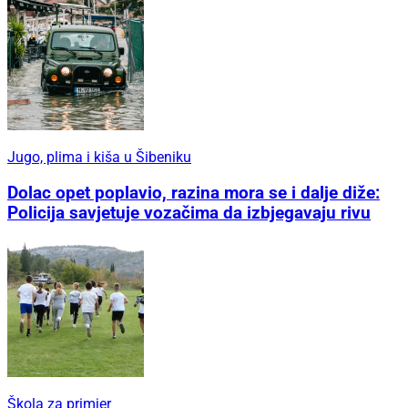
Jugo, plima i kiša u Šibeniku
Dolac opet poplavio, razina mora se i dalje diže:
Policija savjetuje vozačima da izbjegavaju rivu
Škola za primjer