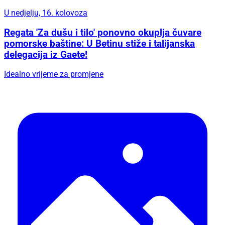
U nedjelju, 16. kolovoza
Regata 'Za dušu i tilo' ponovno okuplja čuvare
pomorske baštine: U Betinu stiže i talijanska
delegacija iz Gaete!
Idealno vrijeme za promjene