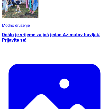
Modno druženje
Došlo je vrijeme za još jedan Azimutov buvljak:
Prijavite se!