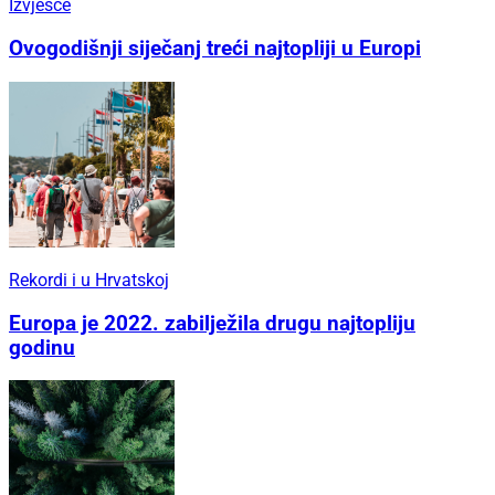
Izvješće
Ovogodišnji siječanj treći najtopliji u Europi
Rekordi i u Hrvatskoj
Europa je 2022. zabilježila drugu najtopliju
godinu