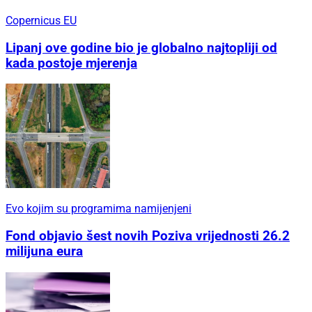
Copernicus EU
Lipanj ove godine bio je globalno najtopliji od
kada postoje mjerenja
Evo kojim su programima namijenjeni
Fond objavio šest novih Poziva vrijednosti 26.2
milijuna eura