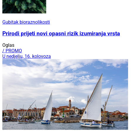
Gubitak bioraznolikosti
Prirodi prijeti novi opasni rizik izumiranja vrsta
Oglas
/ PROMO
U nedjelju, 16. kolovoza