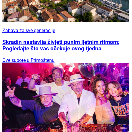
Zabava za sve generacije
Skradin nastavlja živjeti punim ljetnim ritmom:
Pogledajte što vas očekuje ovog tjedna
Ove subote u Primoštenu