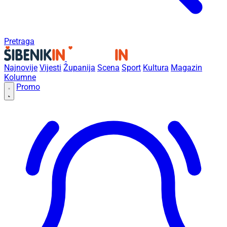
Pretraga
Najnovije
Vijesti
Županija
Scena
Sport
Kultura
Magazin
Kolumne
Promo