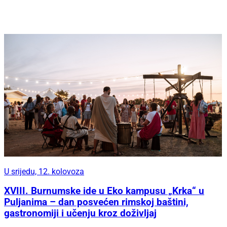
U srijedu, 12. kolovoza
XVIII. Burnumske ide u Eko kampusu „Krka“ u
Puljanima – dan posvećen rimskoj baštini,
gastronomiji i učenju kroz doživljaj