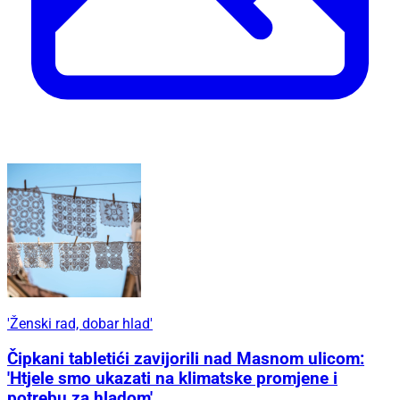
'Ženski rad, dobar hlad'
Čipkani tabletići zavijorili nad Masnom ulicom:
'Htjele smo ukazati na klimatske promjene i
potrebu za hladom'