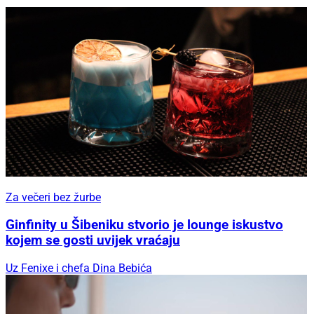
Za večeri bez žurbe
Ginfinity u Šibeniku stvorio je lounge iskustvo
kojem se gosti uvijek vraćaju
Uz Fenixe i chefa Dina Bebića