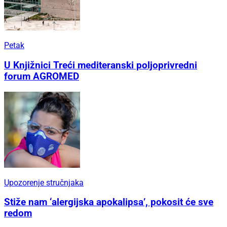
Petak
U Knjižnici Treći mediteranski poljoprivredni
forum AGROMED
Upozorenje stručnjaka
Stiže nam ‘alergijska apokalipsa’, pokosit će sve
redom