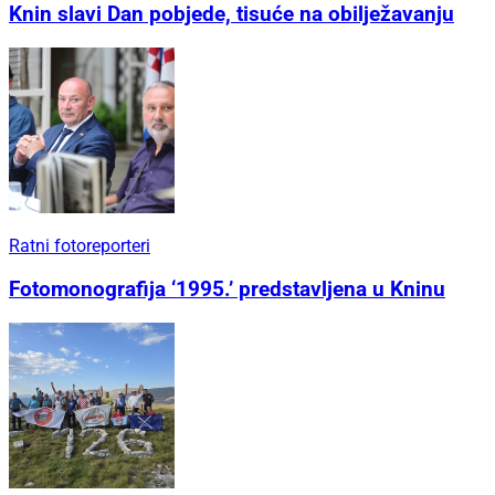
Knin slavi Dan pobjede, tisuće na obilježavanju
Ratni fotoreporteri
Fotomonografija ‘1995.’ predstavljena u Kninu