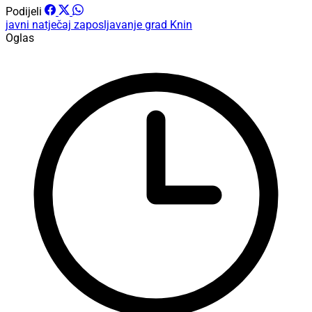
Podijeli
javni natječaj
zaposljavanje
grad Knin
Oglas