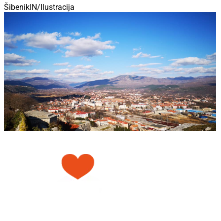
ŠibenikIN/Ilustracija