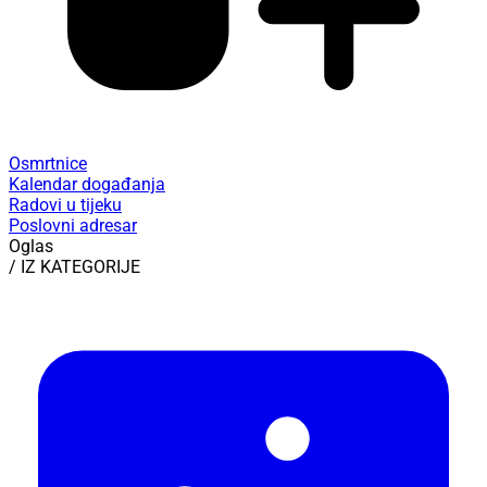
Osmrtnice
Kalendar događanja
Radovi u tijeku
Poslovni adresar
Oglas
/ IZ KATEGORIJE