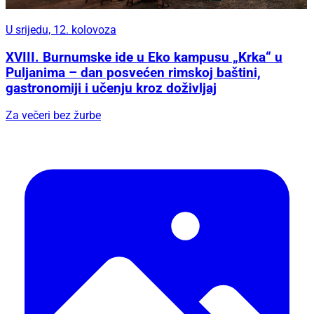
U srijedu, 12. kolovoza
XVIII. Burnumske ide u Eko kampusu „Krka“ u
Puljanima – dan posvećen rimskoj baštini,
gastronomiji i učenju kroz doživljaj
Za večeri bez žurbe