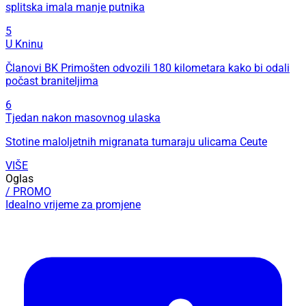
splitska imala manje putnika
5
U Kninu
Članovi BK Primošten odvozili 180 kilometara kako bi odali
počast braniteljima
6
Tjedan nakon masovnog ulaska
Stotine maloljetnih migranata tumaraju ulicama Ceute
VIŠE
Oglas
/ PROMO
Idealno vrijeme za promjene