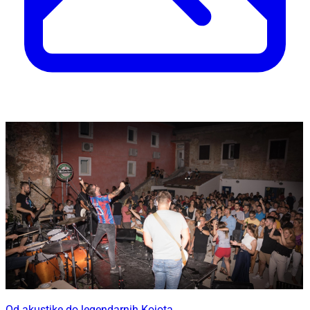
Od akustike do legendarnih Kojota