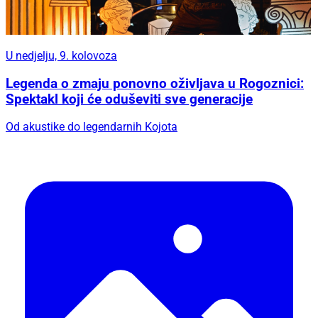
U nedjelju, 9. kolovoza
Legenda o zmaju ponovno oživljava u Rogoznici:
Spektakl koji će oduševiti sve generacije
Od akustike do legendarnih Kojota