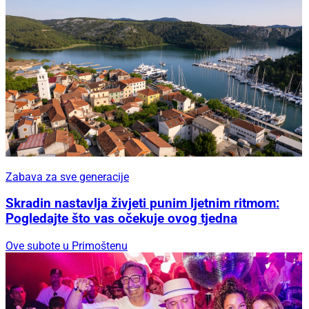
Zabava za sve generacije
Skradin nastavlja živjeti punim ljetnim ritmom:
Pogledajte što vas očekuje ovog tjedna
Ove subote u Primoštenu