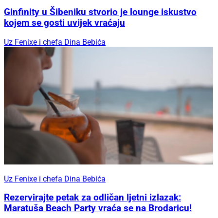
Ginfinity u Šibeniku stvorio je lounge iskustvo
kojem se gosti uvijek vraćaju
Uz Fenixe i chefa Dina Bebića
Uz Fenixe i chefa Dina Bebića
Rezervirajte petak za odličan ljetni izlazak:
Maratuša Beach Party vraća se na Brodaricu!