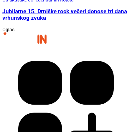
Jubilarne 15. Drniške rock večeri donose tri dana
vrhunskog zvuka
Oglas