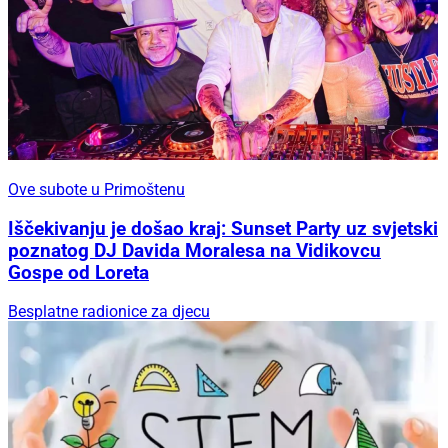
Ove subote u Primoštenu
Iščekivanju je došao kraj: Sunset Party uz svjetski
poznatog DJ Davida Moralesa na Vidikovcu
Gospe od Loreta
Besplatne radionice za djecu