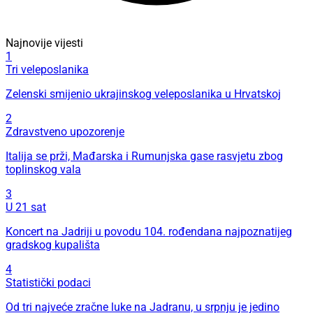
Najnovije vijesti
1
Tri veleposlanika
Zelenski smijenio ukrajinskog veleposlanika u Hrvatskoj
2
Zdravstveno upozorenje
Italija se prži, Mađarska i Rumunjska gase rasvjetu zbog
toplinskog vala
3
U 21 sat
Koncert na Jadriji u povodu 104. rođendana najpoznatijeg
gradskog kupališta
4
Statistički podaci
Od tri najveće zračne luke na Jadranu, u srpnju je jedino