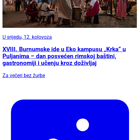
U srijedu, 12. kolovoza
XVIII. Burnumske ide u Eko kampusu „Krka“ u
Puljanima – dan posvećen rimskoj baštini,
gastronomiji i učenju kroz doživljaj
Za večeri bez žurbe