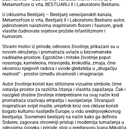
Metamorfoze iz vrta, BESTIJARIJ II i Laboratorio Bestiario.
U ciklusima Bestijarij – Bestijarij venecijanskih kanala,
Metamorfoze iz vrta, Bestijarij II i Laboratorio Bestiario autor,
jedinstvenim narativima inspiriranim florom i faunom, gradi
vlastite čudnovate svjetove prožete infantilizmom i
humorom.
Stvarni motivi iz prirode, odnosno životinje, prikazani su u
novom okruženju i promatrača uvlače u bezvemenske
nadrealne prostore. Egzotične i mitske životinje poput
nosoroga, kameleona, mravojeda, krokodila, zmaja, čine
okosnicu njegovih radova i uvode gledatelja u „drugačiju
realnost” - prostor između stvarnosti i imaginacije.
Autor životinje koristi kao stilizirane vizualne simbole, čime
ostavlja prostor za različita čitanja i vlastita zapažanja. Čak i
naizgled strašne životinje interpretirane na ovaj način kod
promatrača izazivaju empatiju i suosjećanje. Stvarajući
inspirativan svijet mašte, umjetnik kroz ove cikluse koristi
bogato kulturno naslijeđe Europe, u vidu srednjovjekovnog
bestijarija. Suvremeni bestijarij na način kako ga definira
Srdarev, zagovara otvoreniji pristup i modernija tumačenja u
odnosima čovjeka i prirode, stoji u predgovoru Ivana Mikulića