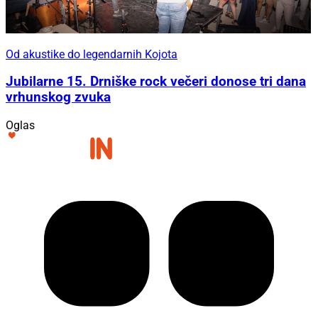
Od akustike do legendarnih Kojota
Jubilarne 15. Drniške rock večeri donose tri dana
vrhunskog zvuka
Oglas