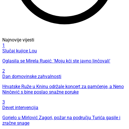
Najnovije vijesti
1
Slučaj kujice Lou
Oglasila se Mirela Rupić: 'Moju kći ste javno linčovali'
2
Dan domovinske zahvalnosti
Hrvatske Ruže u Kninu održale koncert za pamćenje, a Neno
Ninčević s bine poslao snažne poruke
3
Devet intervencija
Gorjelo u Mirlović Zagori, požar na području Turića gasile i
zračne snage