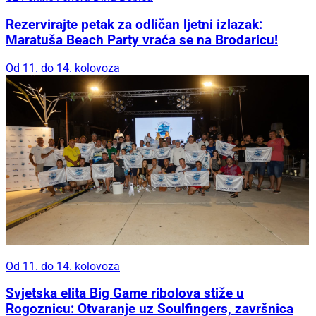
Rezervirajte petak za odličan ljetni izlazak:
Maratuša Beach Party vraća se na Brodaricu!
Od 11. do 14. kolovoza
Od 11. do 14. kolovoza
Svjetska elita Big Game ribolova stiže u
Rogoznicu: Otvaranje uz Soulfingers, završnica