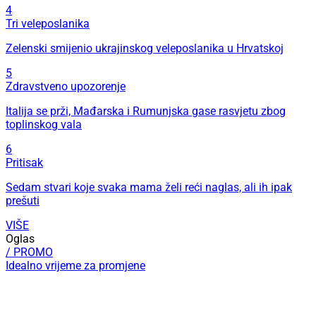
4
Tri veleposlanika
Zelenski smijenio ukrajinskog veleposlanika u Hrvatskoj
5
Zdravstveno upozorenje
Italija se prži, Mađarska i Rumunjska gase rasvjetu zbog
toplinskog vala
6
Pritisak
Sedam stvari koje svaka mama želi reći naglas, ali ih ipak
prešuti
VIŠE
Oglas
/ PROMO
Idealno vrijeme za promjene