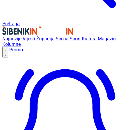
Pretraga
Najnovije
Vijesti
Županija
Scena
Sport
Kultura
Magazin
Kolumne
Promo