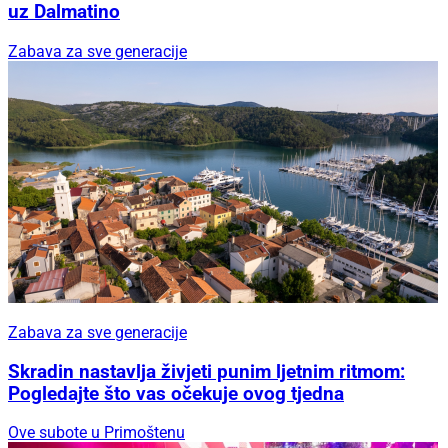
uz Dalmatino
Zabava za sve generacije
Zabava za sve generacije
Skradin nastavlja živjeti punim ljetnim ritmom:
Pogledajte što vas očekuje ovog tjedna
Ove subote u Primoštenu