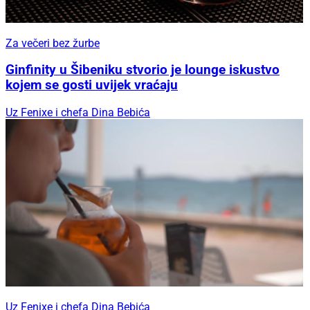
Za večeri bez žurbe
Ginfinity u Šibeniku stvorio je lounge iskustvo
kojem se gosti uvijek vraćaju
Uz Fenixe i chefa Dina Bebića
Uz Fenixe i chefa Dina Bebića