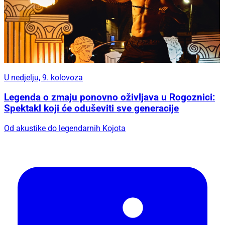
U nedjelju, 9. kolovoza
Legenda o zmaju ponovno oživljava u Rogoznici:
Spektakl koji će oduševiti sve generacije
Od akustike do legendarnih Kojota