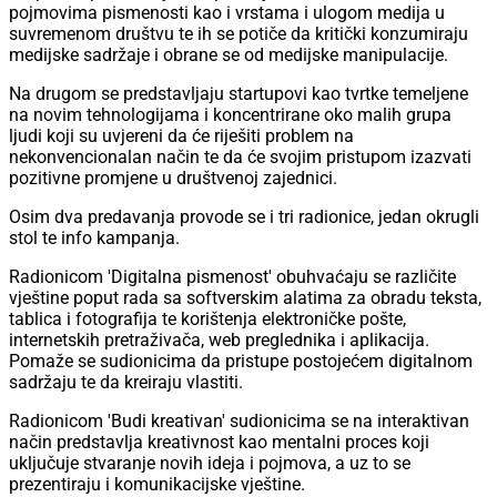
pojmovima pismenosti kao i vrstama i ulogom medija u
suvremenom društvu te ih se potiče da kritički konzumiraju
medijske sadržaje i obrane se od medijske manipulacije.
Na drugom se predstavljaju startupovi kao tvrtke temeljene
na novim tehnologijama i koncentrirane oko malih grupa
ljudi koji su uvjereni da će riješiti problem na
nekonvencionalan način te da će svojim pristupom izazvati
pozitivne promjene u društvenoj zajednici.
Osim dva predavanja provode se i tri radionice, jedan okrugli
stol te info kampanja.
Radionicom 'Digitalna pismenost' obuhvaćaju se različite
vještine poput rada sa softverskim alatima za obradu teksta,
tablica i fotografija te korištenja elektroničke pošte,
internetskih pretraživača, web preglednika i aplikacija.
Pomaže se sudionicima da pristupe postojećem digitalnom
sadržaju te da kreiraju vlastiti.
Radionicom 'Budi kreativan' sudionicima se na interaktivan
način predstavlja kreativnost kao mentalni proces koji
uključuje stvaranje novih ideja i pojmova, a uz to se
prezentiraju i komunikacijske vještine.