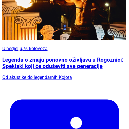
U nedjelju, 9. kolovoza
Legenda o zmaju ponovno oživljava u Rogoznici:
Spektakl koji će oduševiti sve generacije
Od akustike do legendarnih Kojota