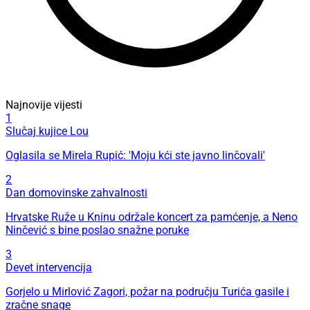
Najnovije vijesti
1
Slučaj kujice Lou
Oglasila se Mirela Rupić: 'Moju kći ste javno linčovali'
2
Dan domovinske zahvalnosti
Hrvatske Ruže u Kninu održale koncert za pamćenje, a Neno
Ninčević s bine poslao snažne poruke
3
Devet intervencija
Gorjelo u Mirlović Zagori, požar na području Turića gasile i
zračne snage