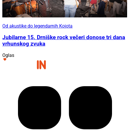
Od akustike do legendarnih Kojota
Jubilarne 15. Drniške rock večeri donose tri dana
vrhunskog zvuka
Oglas