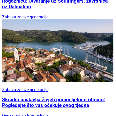
Rogoznicu: Otvaranje uz Soulfingers, završnica
uz Dalmatino
Zabava za sve generacije
Zabava za sve generacije
Skradin nastavlja živjeti punim ljetnim ritmom:
Pogledajte što vas očekuje ovog tjedna
Ove subote u Primoštenu