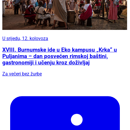
U srijedu, 12. kolovoza
XVIII. Burnumske ide u Eko kampusu „Krka“ u
Puljanima – dan posvećen rimskoj baštini,
gastronomiji i učenju kroz doživljaj
Za večeri bez žurbe