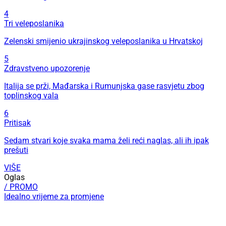
4
Tri veleposlanika
Zelenski smijenio ukrajinskog veleposlanika u Hrvatskoj
5
Zdravstveno upozorenje
Italija se prži, Mađarska i Rumunjska gase rasvjetu zbog
toplinskog vala
6
Pritisak
Sedam stvari koje svaka mama želi reći naglas, ali ih ipak
prešuti
VIŠE
Oglas
/ PROMO
Idealno vrijeme za promjene