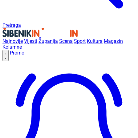
Pretraga
Najnovije
Vijesti
Županija
Scena
Sport
Kultura
Magazin
Kolumne
Promo