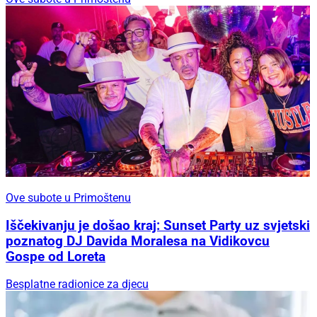
Ove subote u Primoštenu
Iščekivanju je došao kraj: Sunset Party uz svjetski
poznatog DJ Davida Moralesa na Vidikovcu
Gospe od Loreta
Besplatne radionice za djecu