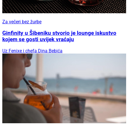
Za večeri bez žurbe
Ginfinity u Šibeniku stvorio je lounge iskustvo
kojem se gosti uvijek vraćaju
Uz Fenixe i chefa Dina Bebića