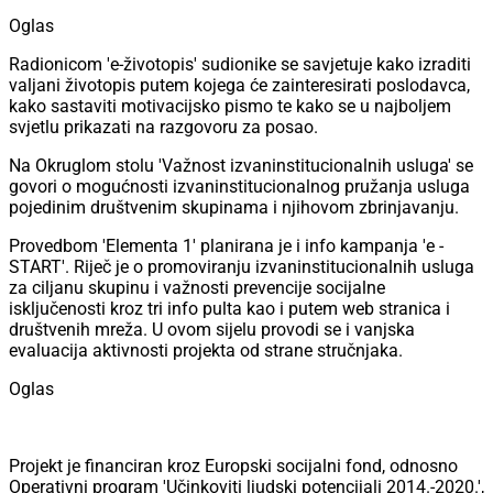
Oglas
Radionicom 'e-životopis' sudionike se savjetuje kako izraditi
valjani životopis putem kojega će zainteresirati poslodavca,
kako sastaviti motivacijsko pismo te kako se u najboljem
svjetlu prikazati na razgovoru za posao.
Na Okruglom stolu 'Važnost izvaninstitucionalnih usluga' se
govori o mogućnosti izvaninstitucionalnog pružanja usluga
pojedinim društvenim skupinama i njihovom zbrinjavanju.
Provedbom 'Elementa 1' planirana je i info kampanja 'e -
START'. Riječ je o promoviranju izvaninstitucionalnih usluga
za ciljanu skupinu i važnosti prevencije socijalne
isključenosti kroz tri info pulta kao i putem web stranica i
društvenih mreža. U ovom sijelu provodi se i vanjska
evaluacija aktivnosti projekta od strane stručnjaka.
Oglas
Projekt je financiran kroz Europski socijalni fond, odnosno
Operativni program 'Učinkoviti ljudski potencijali 2014.-2020.',