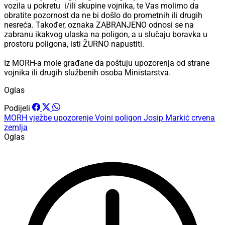
vozila u pokretu i/ili skupine vojnika, te Vas molimo da
obratite pozornost da ne bi došlo do prometnih ili drugih
nesreća. Također, oznaka ZABRANJENO odnosi se na
zabranu ikakvog ulaska na poligon, a u slučaju boravka u
prostoru poligona, isti ŽURNO napustiti.
Iz MORH-a mole građane da poštuju upozorenja od strane
vojnika ili drugih službenih osoba Ministarstva.
Oglas
Podijeli
MORH
vježbe
upozorenje
Vojni poligon Josip Markić
crvena
zemlja
Oglas