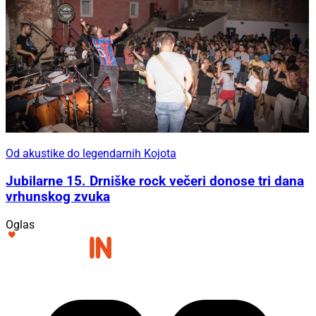
Od akustike do legendarnih Kojota
Jubilarne 15. Drniške rock večeri donose tri dana
vrhunskog zvuka
Oglas