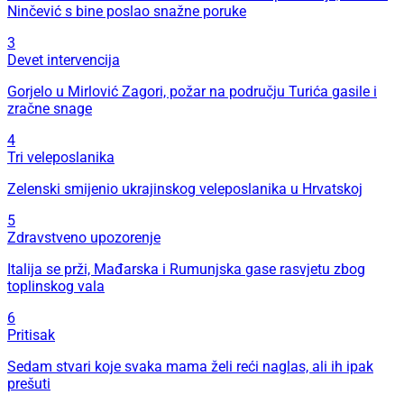
Ninčević s bine poslao snažne poruke
3
Devet intervencija
Gorjelo u Mirlović Zagori, požar na području Turića gasile i
zračne snage
4
Tri veleposlanika
Zelenski smijenio ukrajinskog veleposlanika u Hrvatskoj
5
Zdravstveno upozorenje
Italija se prži, Mađarska i Rumunjska gase rasvjetu zbog
toplinskog vala
6
Pritisak
Sedam stvari koje svaka mama želi reći naglas, ali ih ipak
prešuti