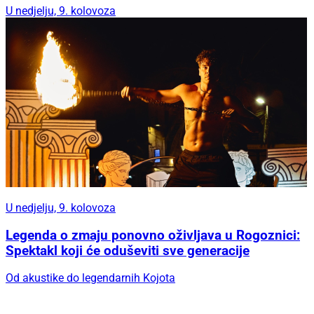
U nedjelju, 9. kolovoza
U nedjelju, 9. kolovoza
Legenda o zmaju ponovno oživljava u Rogoznici:
Spektakl koji će oduševiti sve generacije
Od akustike do legendarnih Kojota