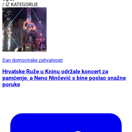
/ IZ KATEGORIJE
Dan domovinske zahvalnosti
Hrvatske Ruže u Kninu održale koncert za
pamćenje, a Neno Ninčević s bine poslao snažne
poruke