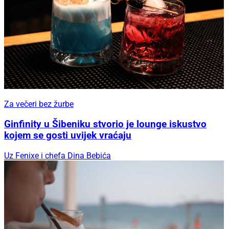
Za večeri bez žurbe
Ginfinity u Šibeniku stvorio je lounge iskustvo
kojem se gosti uvijek vraćaju
Uz Fenixe i chefa Dina Bebića