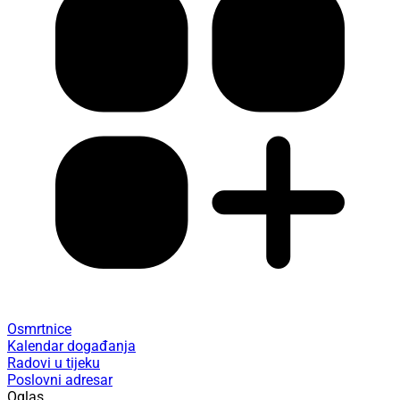
Osmrtnice
Kalendar događanja
Radovi u tijeku
Poslovni adresar
Oglas