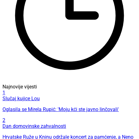
Najnovije vijesti
1
Slučaj kujice Lou
Oglasila se Mirela Rupić: 'Moju kći ste javno linčovali'
2
Dan domovinske zahvalnosti
Hrvatske Ruže u Kninu održale koncert za pamćenje, a Neno