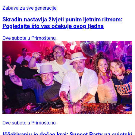
Zabava za sve generacije
Skradin nastavlja živjeti punim ljetnim ritmom:
Pogledajte što vas očekuje ovog tjedna
Ove subote u Primoštenu
Ove subote u Primoštenu
Iščekivanju je došao kraj: Sunset Party uz svjetski