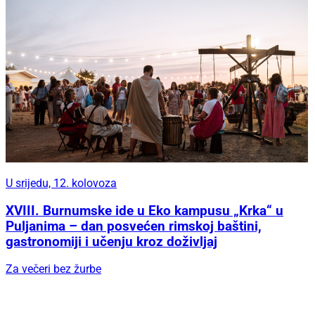
U srijedu, 12. kolovoza
XVIII. Burnumske ide u Eko kampusu „Krka“ u
Puljanima – dan posvećen rimskoj baštini,
gastronomiji i učenju kroz doživljaj
Za večeri bez žurbe