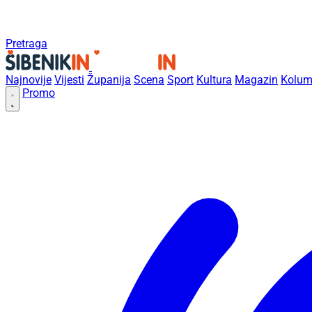
Pretraga
Najnovije
Vijesti
Županija
Scena
Sport
Kultura
Magazin
Kolum
Promo