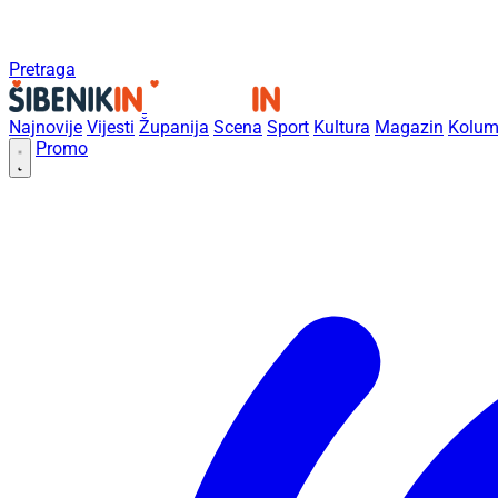
Pretraga
Najnovije
Vijesti
Županija
Scena
Sport
Kultura
Magazin
Kolum
Promo