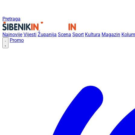
Pretraga
Najnovije
Vijesti
Županija
Scena
Sport
Kultura
Magazin
Kolum
Promo