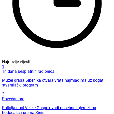
Najnovije vijesti
1
Tri dana besplatnih radionica
Muzej grada Šibenika otvara vrata najmlađima uz bogat
stvaralački program
2
Povećan broj
Policija uoči Velike Gospe uvodi posebne mjere zbog
hodočašća prema Sinju