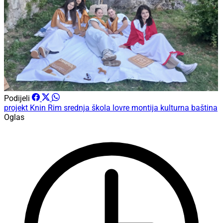
Podijeli
projekt
Knin
Rim
srednja škola lovre montija
kulturna baština
Oglas