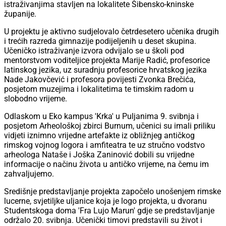
istraživanjima stavljen na lokalitete Šibensko-kninske
županije.
U projektu je aktivno sudjelovalo četrdesetero učenika drugih
i trećih razreda gimnazije podijeljenih u deset skupina.
Učeničko istraživanje izvora odvijalo se u školi pod
mentorstvom voditeljice projekta Marije Radić, profesorice
latinskog jezika, uz suradnju profesorice hrvatskog jezika
Nade Jakovčević i profesora povijesti Zvonka Brečića,
posjetom muzejima i lokalitetima te timskim radom u
slobodno vrijeme.
Odlaskom u Eko kampus 'Krka' u Puljanima 9. svibnja i
posjetom Arheološkoj zbirci Burnum, učenici su imali priliku
vidjeti iznimno vrijedne artefakte iz obližnjeg antičkog
rimskog vojnog logora i amfiteatra te uz stručno vodstvo
arheologa Nataše i Joška Zaninović dobili su vrijedne
informacije o načinu života u antičko vrijeme, na čemu im
zahvaljujemo.
Središnje predstavljanje projekta započelo unošenjem rimske
lucerne, svjetiljke uljanice koja je logo projekta, u dvoranu
Studentskoga doma 'Fra Lujo Marun' gdje se predstavljanje
održalo 20. svibnja. Učenički timovi predstavili su život i