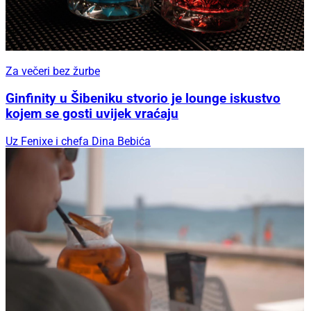
Za večeri bez žurbe
Ginfinity u Šibeniku stvorio je lounge iskustvo
kojem se gosti uvijek vraćaju
Uz Fenixe i chefa Dina Bebića