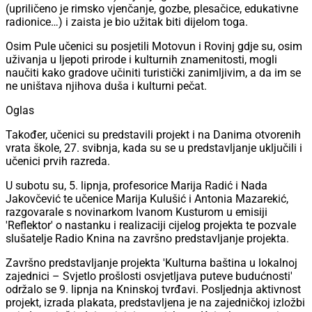
(upriličeno je rimsko vjenčanje, gozbe, plesačice, edukativne
radionice…) i zaista je bio užitak biti dijelom toga.
Osim Pule učenici su posjetili Motovun i Rovinj gdje su, osim
uživanja u ljepoti prirode i kulturnih znamenitosti, mogli
naučiti kako gradove učiniti turistički zanimljivim, a da im se
ne uništava njihova duša i kulturni pečat.
Oglas
Također, učenici su predstavili projekt i na Danima otvorenih
vrata škole, 27. svibnja, kada su se u predstavljanje uključili i
učenici prvih razreda.
U subotu su, 5. lipnja, profesorice Marija Radić i Nada
Jakovčević te učenice Marija Kulušić i Antonia Mazarekić,
razgovarale s novinarkom Ivanom Kusturom u emisiji
'Reflektor' o nastanku i realizaciji cijelog projekta te pozvale
slušatelje Radio Knina na završno predstavljanje projekta.
Završno predstavljanje projekta 'Kulturna baština u lokalnoj
zajednici – Svjetlo prošlosti osvjetljava puteve budućnosti'
održalo se 9. lipnja na Kninskoj tvrđavi. Posljednja aktivnost
projekt, izrada plakata, predstavljena je na zajedničkoj izložbi