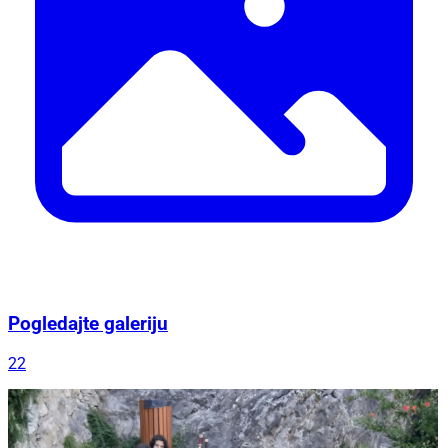
Pogledajte galeriju
22