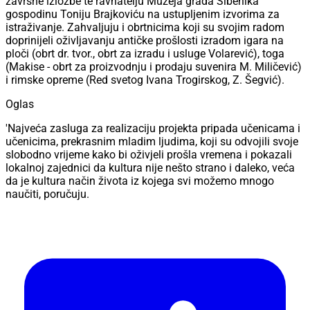
završne izložbe te ravnatelju Muzeja grada Šibenika
gospodinu Toniju Brajkoviću na ustupljenim izvorima za
istraživanje. Zahvaljuju i obrtnicima koji su svojim radom
doprinijeli oživljavanju antičke prošlosti izradom igara na
ploči (obrt dr. tvor., obrt za izradu i usluge Volarević), toga
(Makise - obrt za proizvodnju i prodaju suvenira M. Miličević)
i rimske opreme (Red svetog Ivana Trogirskog, Z. Šegvić).
Oglas
'Najveća zasluga za realizaciju projekta pripada učenicama i
učenicima, prekrasnim mladim ljudima, koji su odvojili svoje
slobodno vrijeme kako bi oživjeli prošla vremena i pokazali
lokalnoj zajednici da kultura nije nešto strano i daleko, veća
da je kultura način života iz kojega svi možemo mnogo
naučiti, poručuju.