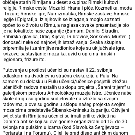
običaje starih Rimljana u deset skupina: Rimski kultovi i
religije, Rimske ceste, Mozaici, Hrana i piće, Kozmetika, moda
i frizure, Rimske igre, Numizmatika, Rimske zastave, Rimske
legije i Epigrafija. Iz njihovih se izlaganja moglo saznati
općenito o životu u Rimu, a naglasak svake prezentacije bio
je na lokalitete naše županije (Burnum, Danilo, Skradin,
Bribirska glavica, Orlić, Kijevo, Dubravice, Sonković, Murter…)
donoseći neke od najnovijih istraživanja. Svaka skupina
pripremila je i zanimljive radionice koje su uključivale igre,
kvizove, sastavljanje mozaika, uvid u opremu rimskih
legionara, frizure itd.
Putovanje u prošlost učenici su nastavili 22. svibnja
odlaskom na dvodnevnu stručnu ekskurziju u Pulu. Na
samom su dolasku u Pulu učenici/učenice posjetili izložbu
učeničkih radova nastalih u sklopu projekta „Šareni trijem“ u
galerijskom prostoru Arheološkog muzeja Istre. Učenice naše
škole drugu su godinu sudjelovale na izložbi sa svojim
radovima, a ove su godine u sklopu našeg projekta svojim
mozaicima predstavile Šibensko-kninsku županiju. Oživljeni
svijet starih Rimljana učenici su imali prilike vidjeti na
Danima antike koji su ove godine organizirani od 15. do 30.
svibnja na pulskim ulicama (kod Slavoluka Sergijevaca –
Portarata i na Forumu). Cijeli je grad disao antičkim duhom