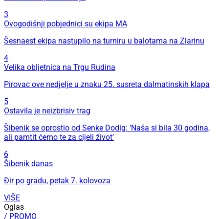
3
Ovogodišnji pobjednici su ekipa MA
Šesnaest ekipa nastupilo na turniru u balotama na Zlarinu
4
Velika obljetnica na Trgu Rudina
Pirovac ove nedjelje u znaku 25. susreta dalmatinskih klapa
5
Ostavila je neizbrisiv trag
Šibenik se oprostio od Senke Dodig: ‘Naša si bila 30 godina,
ali pamtit ćemo te za cijeli život’
6
Šibenik danas
Đir po gradu, petak 7. kolovoza
VIŠE
Oglas
/ PROMO