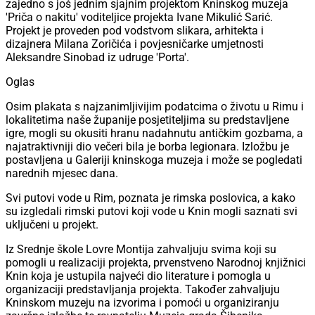
zajedno s još jednim sjajnim projektom Kninskog muzeja
'Priča o nakitu' voditeljice projekta Ivane Mikulić Sarić.
Projekt je proveden pod vodstvom slikara, arhitekta i
dizajnera Milana Zoričića i povjesničarke umjetnosti
Aleksandre Sinobad iz udruge 'Porta'.
Oglas
Osim plakata s najzanimljivijim podatcima o životu u Rimu i
lokalitetima naše županije posjetiteljima su predstavljene
igre, mogli su okusiti hranu nadahnutu antičkim gozbama, a
najatraktivniji dio večeri bila je borba legionara. Izložbu je
postavljena u Galeriji kninskoga muzeja i može se pogledati
narednih mjesec dana.
Svi putovi vode u Rim, poznata je rimska poslovica, a kako
su izgledali rimski putovi koji vode u Knin mogli saznati svi
uključeni u projekt.
Iz Srednje škole Lovre Montija zahvaljuju svima koji su
pomogli u realizaciji projekta, prvenstveno Narodnoj knjižnici
Knin koja je ustupila najveći dio literature i pomogla u
organizaciji predstavljanja projekta. Također zahvaljuju
Kninskom muzeju na izvorima i pomoći u organiziranju