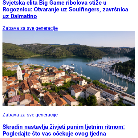
Svjetska elita Big Game ribolova stiže u
Rogoznicu: Otvaranje uz Soulfingers, završnica
uz Dalmatino
Zabava za sve generacije
Zabava za sve generacije
Skradin nastavlja živjeti punim ljetnim ritmom:
Pogledajte što vas očekuje ovog tjedna