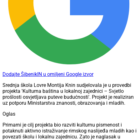
Dodajte ŠibenikIN u omiljeni Google izvor
Srednja škola Lovre Montija Knin sudjelovala je u provedbi
projekta 'Kulturna baština u lokalnoj zajednici – Svjetlo
prošlosti osvjetljava puteve budućnosti'. Projekt je realiziran
uz potporu Ministarstva znanosti, obrazovanja i mladih.
Oglas
Primarni je cilj projekta bio razviti kulturnu pismenost i
potaknuti aktivno istraživanje rimskog naslijeđa mladih kao i
povezati školu i lokalnu zajednicu. Zato je naglasak u