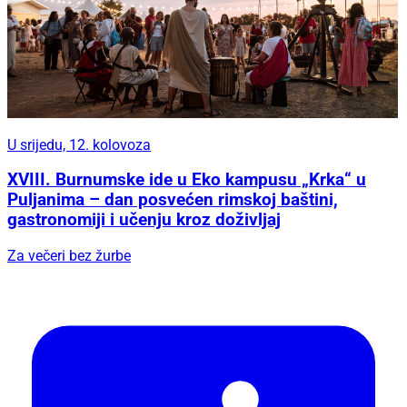
U srijedu, 12. kolovoza
XVIII. Burnumske ide u Eko kampusu „Krka“ u
Puljanima – dan posvećen rimskoj baštini,
gastronomiji i učenju kroz doživljaj
Za večeri bez žurbe