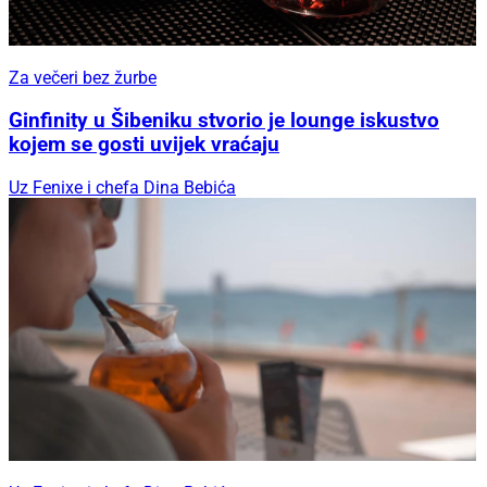
Za večeri bez žurbe
Ginfinity u Šibeniku stvorio je lounge iskustvo
kojem se gosti uvijek vraćaju
Uz Fenixe i chefa Dina Bebića