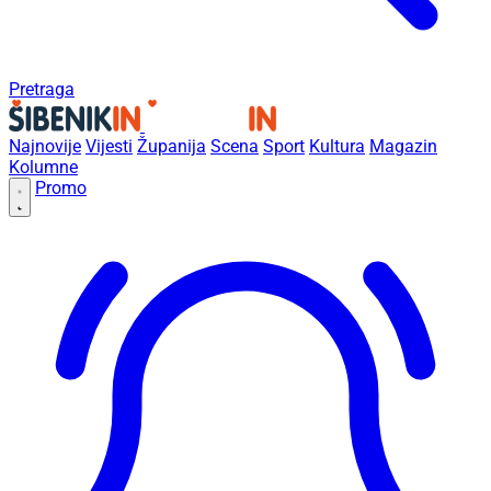
Pretraga
Najnovije
Vijesti
Županija
Scena
Sport
Kultura
Magazin
Kolumne
Promo