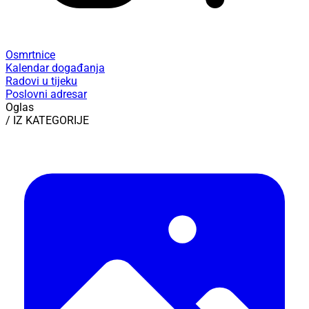
Osmrtnice
Kalendar događanja
Radovi u tijeku
Poslovni adresar
Oglas
/ IZ KATEGORIJE