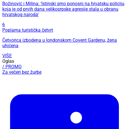
Božinović i Milina: ‘Istinski smo ponosni na hrvatsku policiju
koja je od prvih dana velikosrpske agresije stala u obranu
hrvatskog naroda’
6
Poplarna turistička četvrt
Četvorica izbodena u londonskom Covent Gardenu, žena
uhićena
VIŠE
Oglas
/ PROMO
Za večeri bez žurbe