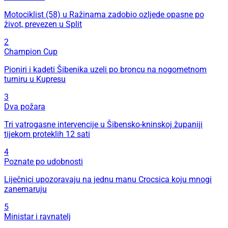
Motociklist (58) u Ražinama zadobio ozljede opasne po
život, prevezen u Split
2
Champion Cup
Pioniri i kadeti Šibenika uzeli po broncu na nogometnom
turniru u Kupresu
3
Dva požara
Tri vatrogasne intervencije u Šibensko-kninskoj županiji
tijekom proteklih 12 sati
4
Poznate po udobnosti
Liječnici upozoravaju na jednu manu Crocsica koju mnogi
zanemaruju
5
Ministar i ravnatelj