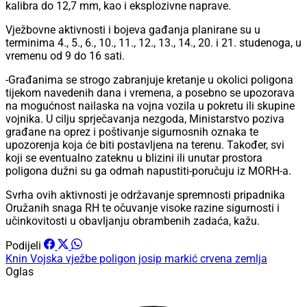
kalibra do 12,7 mm, kao i eksplozivne naprave.
Vježbovne aktivnosti i bojeva gađanja planirane su u
terminima 4., 5., 6., 10., 11., 12., 13., 14., 20. i 21. studenoga, u
vremenu od 9 do 16 sati.
-Građanima se strogo zabranjuje kretanje u okolici poligona
tijekom navedenih dana i vremena, a posebno se upozorava
na mogućnost nailaska na vojna vozila u pokretu ili skupine
vojnika. U cilju sprječavanja nezgoda, Ministarstvo poziva
građane na oprez i poštivanje sigurnosnih oznaka te
upozorenja koja će biti postavljena na terenu. Također, svi
koji se eventualno zateknu u blizini ili unutar prostora
poligona dužni su ga odmah napustiti-poručuju iz MORH-a.
Svrha ovih aktivnosti je održavanje spremnosti pripadnika
Oružanih snaga RH te očuvanje visoke razine sigurnosti i
učinkovitosti u obavljanju obrambenih zadaća, kažu.
Podijeli
Knin
Vojska
vježbe
poligon josip markić
crvena zemlja
Oglas