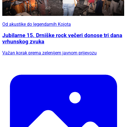
Od akustike do legendarnih Kojota
Jubilarne 15. Drniške rock večeri donose tri dana
vrhunskog zvuka
Važan korak prema zelenijem javnom prijevozu