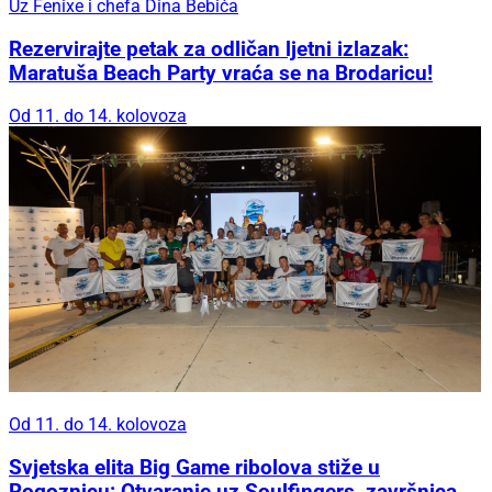
Uz Fenixe i chefa Dina Bebića
Rezervirajte petak za odličan ljetni izlazak:
Maratuša Beach Party vraća se na Brodaricu!
Od 11. do 14. kolovoza
Od 11. do 14. kolovoza
Svjetska elita Big Game ribolova stiže u
Rogoznicu: Otvaranje uz Soulfingers, završnica