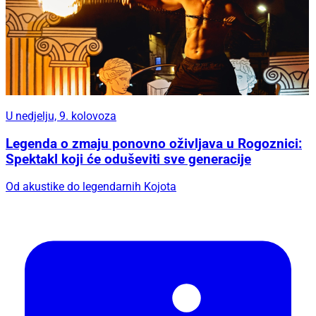
U nedjelju, 9. kolovoza
Legenda o zmaju ponovno oživljava u Rogoznici:
Spektakl koji će oduševiti sve generacije
Od akustike do legendarnih Kojota