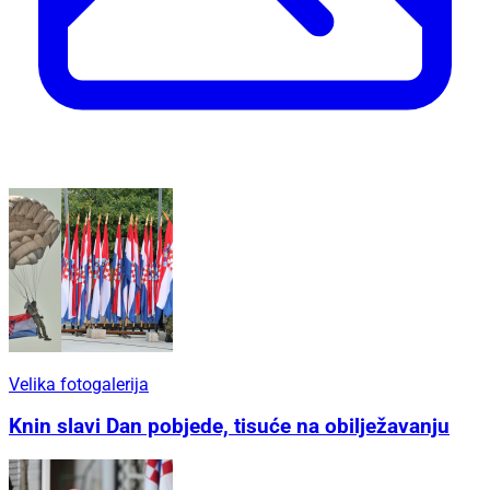
Velika fotogalerija
Knin slavi Dan pobjede, tisuće na obilježavanju