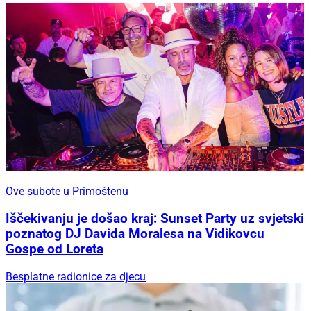
Ove subote u Primoštenu
Iščekivanju je došao kraj: Sunset Party uz svjetski
poznatog DJ Davida Moralesa na Vidikovcu
Gospe od Loreta
Besplatne radionice za djecu