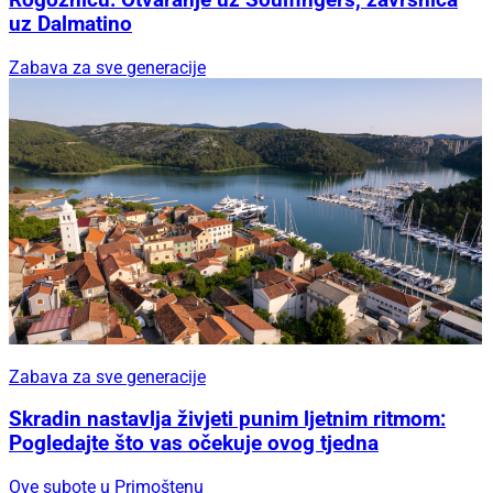
uz Dalmatino
Zabava za sve generacije
Zabava za sve generacije
Skradin nastavlja živjeti punim ljetnim ritmom:
Pogledajte što vas očekuje ovog tjedna
Ove subote u Primoštenu