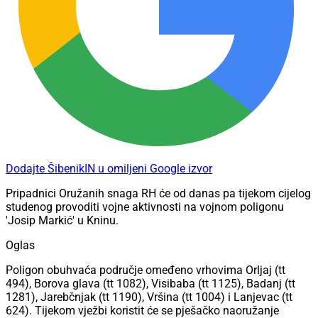
Dodajte ŠibenikIN u omiljeni Google izvor
Pripadnici Oružanih snaga RH će od danas pa tijekom cijelog
studenog provoditi vojne aktivnosti na vojnom poligonu
'Josip Markić' u Kninu.
Oglas
Poligon obuhvaća područje omeđeno vrhovima Orljaj (tt
494), Borova glava (tt 1082), Visibaba (tt 1125), Badanj (tt
1281), Jarebčnjak (tt 1190), Vršina (tt 1004) i Lanjevac (tt
624). Tijekom vježbi koristit će se pješačko naoružanje