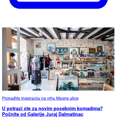
Pronađite inspiraciju na vrhu Masne ulice
U potrazi ste za novim posebnim komadima?
Počnite od Galerije Juraj Dalmatinac