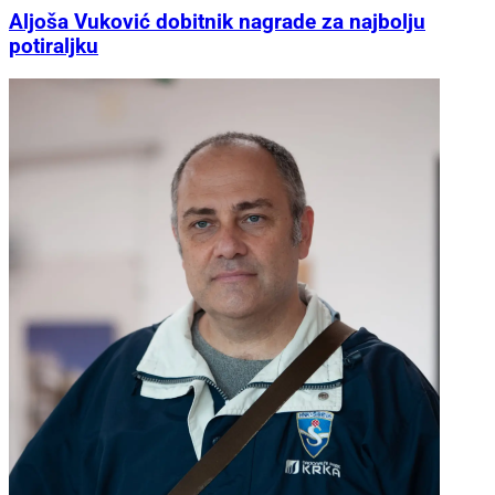
Aljoša Vuković dobitnik nagrade za najbolju
potiraljku