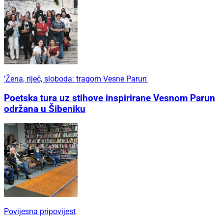
'Žena, riječ, sloboda: tragom Vesne Parun'
Poetska tura uz stihove inspirirane Vesnom Parun
održana u Šibeniku
Povijesna pripovijest