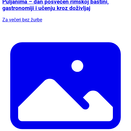
Puljanima – dan posvećen rimskoj baštini,
gastronomiji i učenju kroz doživljaj
Za večeri bez žurbe