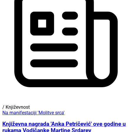
/ Književnost
Na manifestaciji 'Molitve srca'
Književna nagrada 'Anka Petričević' ove godine u
rukama Vodičanke Martine Srdarev