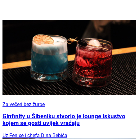
Za večeri bez žurbe
Ginfinity u Šibeniku stvorio je lounge iskustvo
kojem se gosti uvijek vraćaju
Uz Fenixe i chefa Dina Bebića