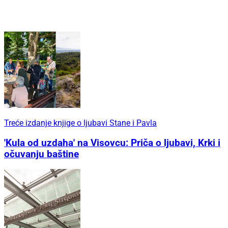
Treće izdanje knjige o ljubavi Stane i Pavla
'Kula od uzdaha' na Visovcu: Priča o ljubavi, Krki i
očuvanju baštine