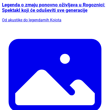
Legenda o zmaju ponovno oživljava u Rogoznici:
Spektakl koji će oduševiti sve generacije
Od akustike do legendarnih Kojota