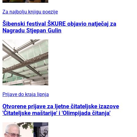
Za najbolju knjigu poezije
Šibenski festival ŠKURE objavio natječaj za
Nagradu Stjepan Gulin
Prijave do kraja lipnja
Otvorene prijave za ljetne čitateljske izazove
'Čitateljske maštarije' i 'Olimpijada čitanja'