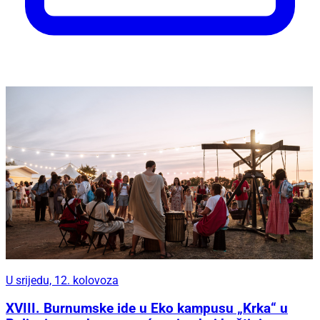
U srijedu, 12. kolovoza
XVIII. Burnumske ide u Eko kampusu „Krka“ u