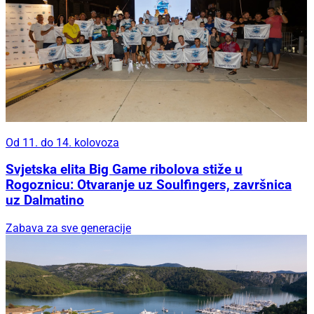
Od 11. do 14. kolovoza
Svjetska elita Big Game ribolova stiže u
Rogoznicu: Otvaranje uz Soulfingers, završnica
uz Dalmatino
Zabava za sve generacije