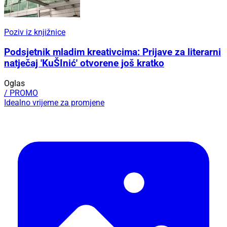
Poziv iz knjižnice
Podsjetnik mladim kreativcima: Prijave za literarni
natječaj 'KuŠInić' otvorene još kratko
Oglas
/ PROMO
Idealno vrijeme za promjene