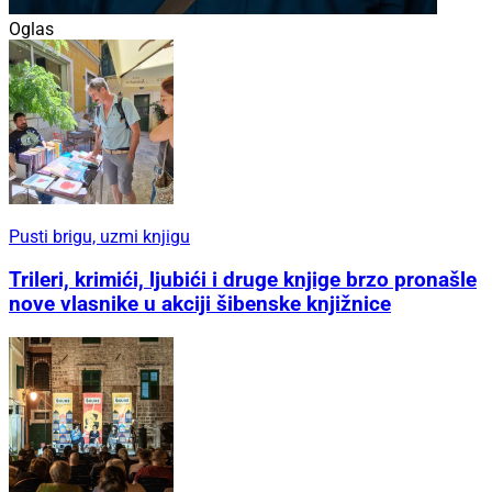
Oglas
Pusti brigu, uzmi knjigu
Trileri, krimići, ljubići i druge knjige brzo pronašle
nove vlasnike u akciji šibenske knjižnice