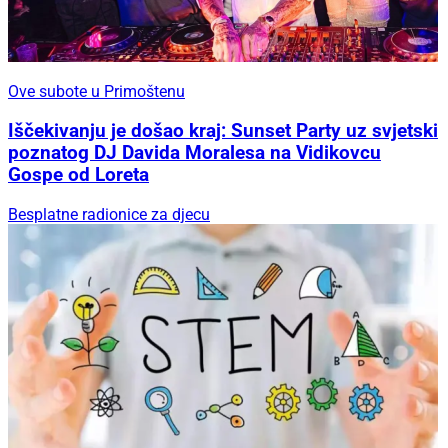
Ove subote u Primoštenu
Iščekivanju je došao kraj: Sunset Party uz svjetski
poznatog DJ Davida Moralesa na Vidikovcu
Gospe od Loreta
Besplatne radionice za djecu