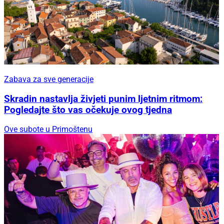
Zabava za sve generacije
Skradin nastavlja živjeti punim ljetnim ritmom:
Pogledajte što vas očekuje ovog tjedna
Ove subote u Primoštenu