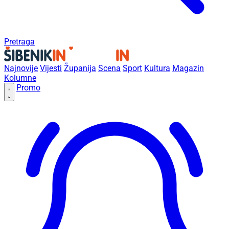
Pretraga
Najnovije
Vijesti
Županija
Scena
Sport
Kultura
Magazin
Kolumne
Promo