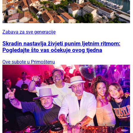
Zabava za sve generacije
Skradin nastavlja živjeti punim ljetnim ritmom:
Pogledajte što vas očekuje ovog tjedna
Ove subote u Primoštenu