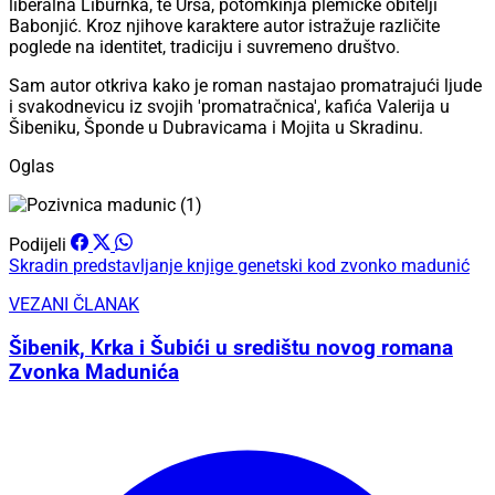
liberalna Liburnka, te Urša, potomkinja plemićke obitelji
Babonjić. Kroz njihove karaktere autor istražuje različite
poglede na identitet, tradiciju i suvremeno društvo.
Sam autor otkriva kako je roman nastajao promatrajući ljude
i svakodnevicu iz svojih 'promatračnica', kafića Valerija u
Šibeniku, Šponde u Dubravicama i Mojita u Skradinu.
Oglas
Podijeli
Skradin
predstavljanje knjige
genetski kod
zvonko madunić
VEZANI ČLANAK
Šibenik, Krka i Šubići u središtu novog romana
Zvonka Madunića