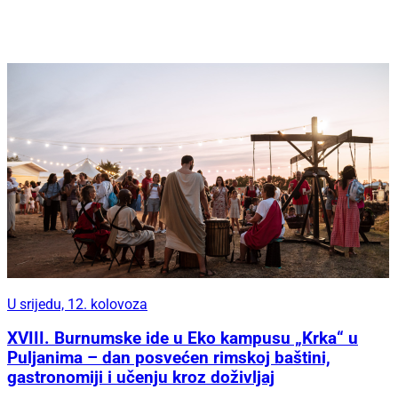
U srijedu, 12. kolovoza
XVIII. Burnumske ide u Eko kampusu „Krka“ u
Puljanima – dan posvećen rimskoj baštini,
gastronomiji i učenju kroz doživljaj