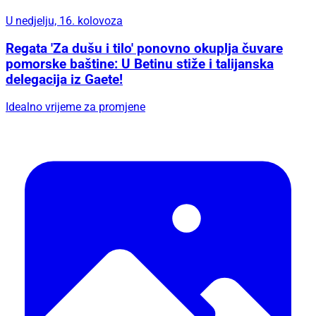
U nedjelju, 16. kolovoza
Regata 'Za dušu i tilo' ponovno okuplja čuvare
pomorske baštine: U Betinu stiže i talijanska
delegacija iz Gaete!
Idealno vrijeme za promjene