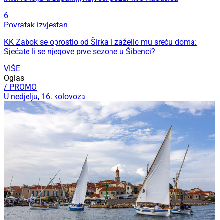
6
Povratak izvjestan
KK Zabok se oprostio od Širka i zaželio mu sreću doma:
Sjećate li se njegove prve sezone u Šibenci?
VIŠE
Oglas
/ PROMO
U nedjelju, 16. kolovoza