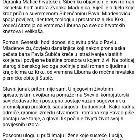
Ogranka Matice hrvatske u Šibeniku objavljen je novi roman
'Genetski hod' autora Zvonka Madunića. Riječ je o djelu koje
kroz priču o suvremenom Šibenčaninu Pavlu Mladenoviću
spaja povijest, identitet, teologiju i prostor uz rijeku Krku,
vodeći čitatelja od vremena Liburna pa sve do hrvatskih
knezova i velikaša.
Roman 'Genetski hod' donosi slojevitu priču o Pavlu
Mladenoviću, čovjeku današnjice koji nakon pronalaska
pečata bana Pavla Šubića kreće u istraživanje vlastitih
korijena i povijesne baštine prostora u kojem živi. Na poticaj
starog šibenskog teologa počinje pisati roman o ljudima i
krajolicima uz Krku, od vremena Liburna do moćne hrvatske
plemićke obitelji Šubić.
Glavni junak pritom nije sam. U njegovim životnim i
spisateljskim dvojbama pomaže mu Svevid, kompjutorski
savjetodavac koji postupno postaje važan sugovornik u
promišljanju prošlosti, sadašnjosti i budućnosti. Kako radnja
odmiče, granice između stvarnosti i romana koji Pavao piše
postaju sve tanje, a glavni lik počinje živjeti život svojih
povijesnih uzora.
Posebnu ulogu u priči imaju i žene koje susreće, Lucija,