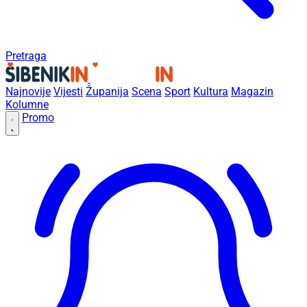
Pretraga
Najnovije
Vijesti
Županija
Scena
Sport
Kultura
Magazin
Kolumne
Promo