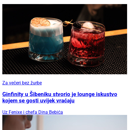
Za večeri bez žurbe
Ginfinity u Šibeniku stvorio je lounge iskustvo
kojem se gosti uvijek vraćaju
Uz Fenixe i chefa Dina Bebića