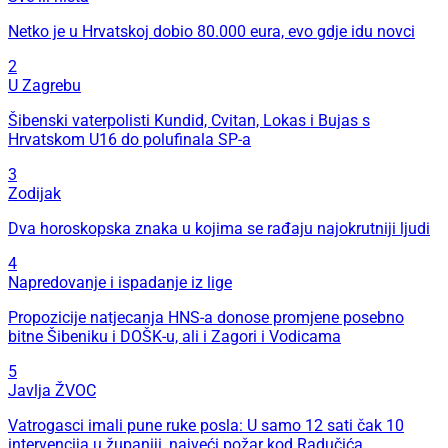
Netko je u Hrvatskoj dobio 80.000 eura, evo gdje idu novci
2
U Zagrebu
Šibenski vaterpolisti Kundid, Cvitan, Lokas i Bujas s
Hrvatskom U16 do polufinala SP-a
3
Zodijak
Dva horoskopska znaka u kojima se rađaju najokrutniji ljudi
4
Napredovanje i ispadanje iz lige
Propozicije natjecanja HNS-a donose promjene posebno
bitne Šibeniku i DOŠK-u, ali i Zagori i Vodicama
5
Javlja ŽVOC
Vatrogasci imali pune ruke posla: U samo 12 sati čak 10
intervencija u županiji, najveći požar kod Radučića