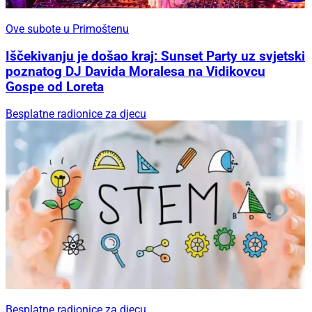
Ove subote u Primoštenu
Iščekivanju je došao kraj: Sunset Party uz svjetski
poznatog DJ Davida Moralesa na Vidikovcu
Gospe od Loreta
Besplatne radionice za djecu
Besplatne radionice za djecu