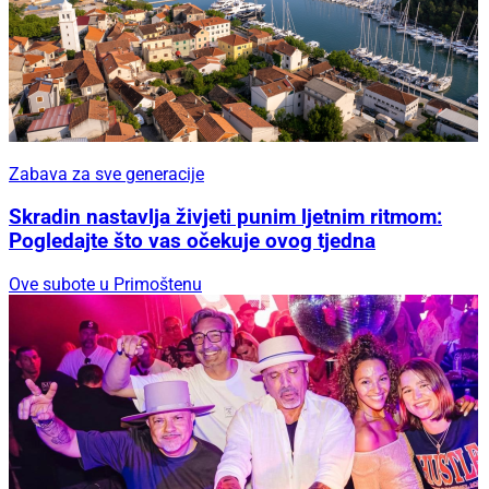
Zabava za sve generacije
Skradin nastavlja živjeti punim ljetnim ritmom:
Pogledajte što vas očekuje ovog tjedna
Ove subote u Primoštenu