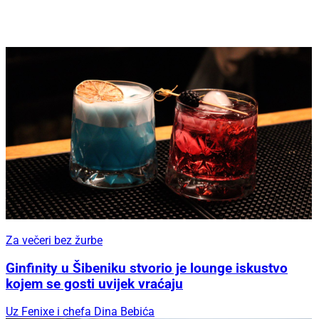
Za večeri bez žurbe
Ginfinity u Šibeniku stvorio je lounge iskustvo
kojem se gosti uvijek vraćaju
Uz Fenixe i chefa Dina Bebića