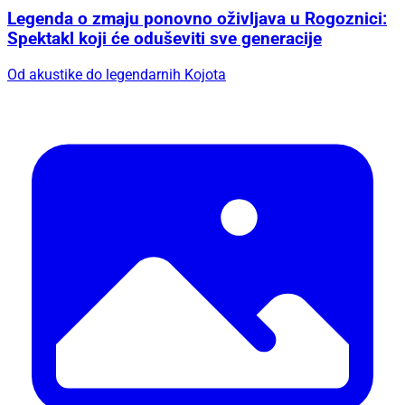
Legenda o zmaju ponovno oživljava u Rogoznici:
Spektakl koji će oduševiti sve generacije
Od akustike do legendarnih Kojota