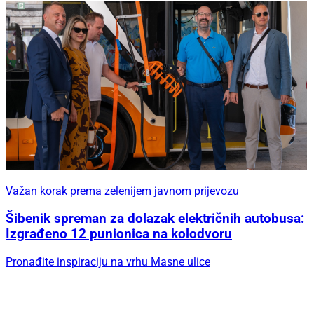
Važan korak prema zelenijem javnom prijevozu
Šibenik spreman za dolazak električnih autobusa:
Izgrađeno 12 punionica na kolodvoru
Pronađite inspiraciju na vrhu Masne ulice