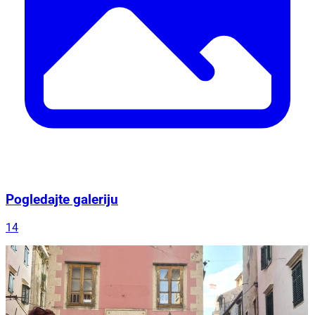
Pogledajte galeriju
14