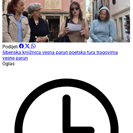
Podijeli
šibenska knjižnica
vesna parun
poetska tura
tragovima
vesne parun
Oglas