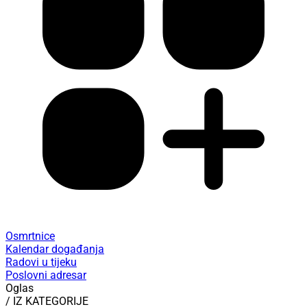
Osmrtnice
Kalendar događanja
Radovi u tijeku
Poslovni adresar
Oglas
/ IZ KATEGORIJE