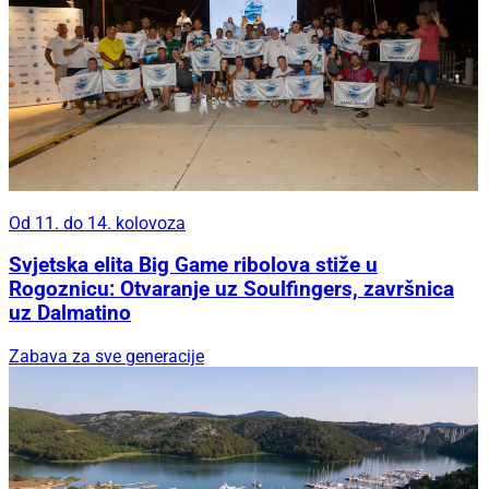
Od 11. do 14. kolovoza
Svjetska elita Big Game ribolova stiže u
Rogoznicu: Otvaranje uz Soulfingers, završnica
uz Dalmatino
Zabava za sve generacije