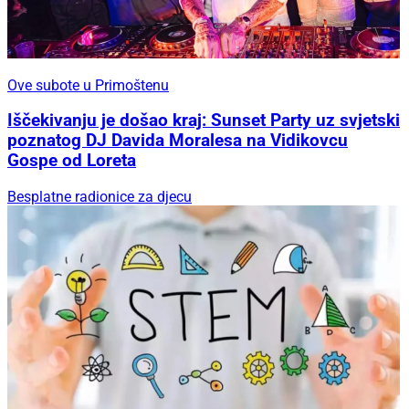
Ove subote u Primoštenu
Iščekivanju je došao kraj: Sunset Party uz svjetski
poznatog DJ Davida Moralesa na Vidikovcu
Gospe od Loreta
Besplatne radionice za djecu