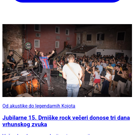
Od akustike do legendarnih Kojota
Jubilarne 15. Drniške rock večeri donose tri dana
vrhunskog zvuka