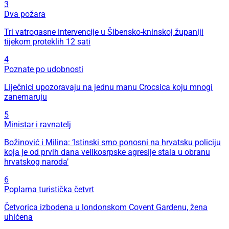
3
Dva požara
Tri vatrogasne intervencije u Šibensko-kninskoj županiji
tijekom proteklih 12 sati
4
Poznate po udobnosti
Liječnici upozoravaju na jednu manu Crocsica koju mnogi
zanemaruju
5
Ministar i ravnatelj
Božinović i Milina: ‘Istinski smo ponosni na hrvatsku policiju
koja je od prvih dana velikosrpske agresije stala u obranu
hrvatskog naroda’
6
Poplarna turistička četvrt
Četvorica izbodena u londonskom Covent Gardenu, žena
uhićena