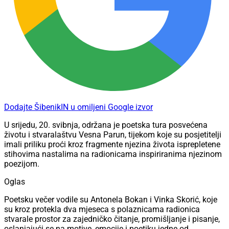
Dodajte ŠibenikIN u omiljeni Google izvor
U srijedu, 20. svibnja, održana je poetska tura posvećena
životu i stvaralaštvu Vesna Parun, tijekom koje su posjetitelji
imali priliku proći kroz fragmente njezina života isprepletene
stihovima nastalima na radionicama inspiriranima njezinom
poezijom.
Oglas
Poetsku večer vodile su Antonela Bokan i Vinka Skorić, koje
su kroz protekla dva mjeseca s polaznicama radionica
stvarale prostor za zajedničko čitanje, promišljanje i pisanje,
oslanjajući se na motive, emocije i poetiku jedne od