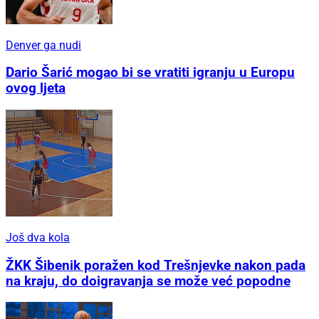
Denver ga nudi
Dario Šarić mogao bi se vratiti igranju u Europu
ovog ljeta
Još dva kola
ŽKK Šibenik poražen kod Trešnjevke nakon pada
na kraju, do doigravanja se može već popodne