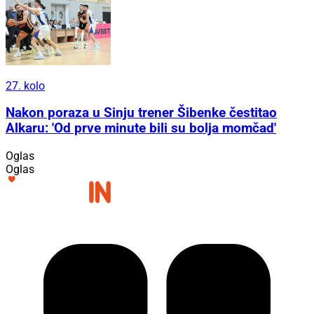
27. kolo
Nakon poraza u Sinju trener Šibenke čestitao
Alkaru: 'Od prve minute bili su bolja momčad'
Oglas
Oglas