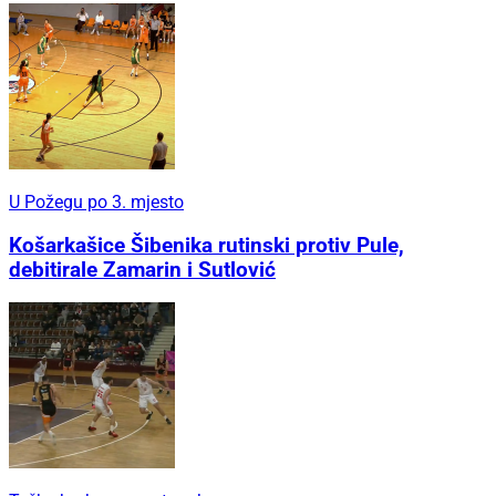
U Požegu po 3. mjesto
Košarkašice Šibenika rutinski protiv Pule,
debitirale Zamarin i Sutlović