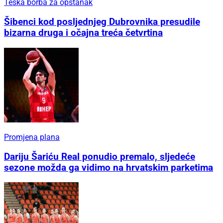
Teška borba za opstanak
Šibenci kod posljednjeg Dubrovnika presudile
bizarna druga i očajna treća četvrtina
Promjena plana
Dariju Šariću Real ponudio premalo, sljedeće
sezone možda ga vidimo na hrvatskim parketima