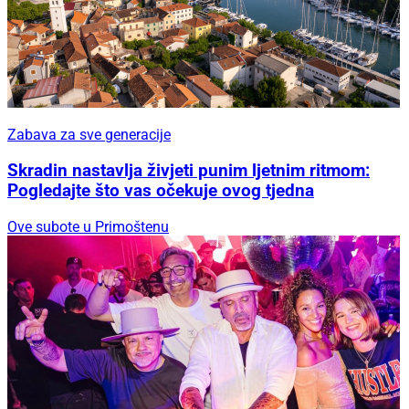
Zabava za sve generacije
Skradin nastavlja živjeti punim ljetnim ritmom:
Pogledajte što vas očekuje ovog tjedna
Ove subote u Primoštenu