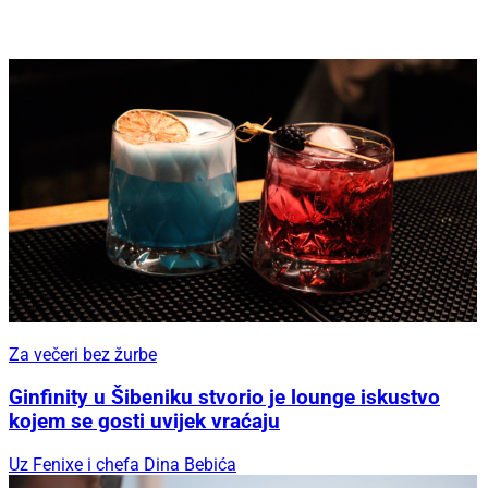
Za večeri bez žurbe
Ginfinity u Šibeniku stvorio je lounge iskustvo
kojem se gosti uvijek vraćaju
Uz Fenixe i chefa Dina Bebića