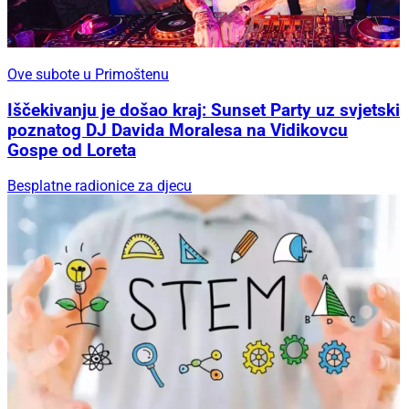
Ove subote u Primoštenu
Iščekivanju je došao kraj: Sunset Party uz svjetski
poznatog DJ Davida Moralesa na Vidikovcu
Gospe od Loreta
Besplatne radionice za djecu