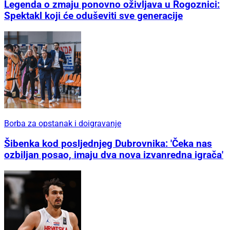
Legenda o zmaju ponovno oživljava u Rogoznici:
Spektakl koji će oduševiti sve generacije
Borba za opstanak i doigravanje
Šibenka kod posljednjeg Dubrovnika: 'Čeka nas
ozbiljan posao, imaju dva nova izvanredna igrača'