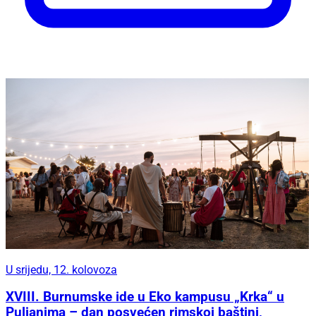
U srijedu, 12. kolovoza
XVIII. Burnumske ide u Eko kampusu „Krka“ u
Puljanima – dan posvećen rimskoj baštini,