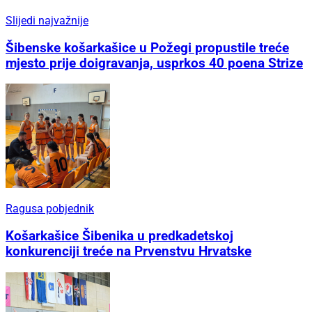
Slijedi najvažnije
Šibenske košarkašice u Požegi propustile treće
mjesto prije doigravanja, usprkos 40 poena Strize
Ragusa pobjednik
Košarkašice Šibenika u predkadetskoj
konkurenciji treće na Prvenstvu Hrvatske