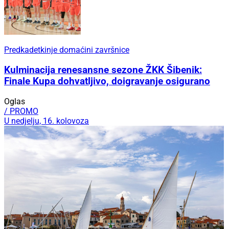
Predkadetkinje domaćini završnice
Kulminacija renesansne sezone ŽKK Šibenik:
Finale Kupa dohvatljivo, doigravanje osigurano
Oglas
/ PROMO
U nedjelju, 16. kolovoza