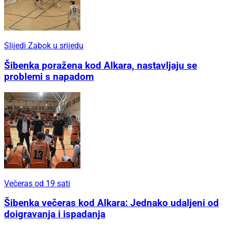
Slijedi Zabok u srijedu
Šibenka poražena kod Alkara, nastavljaju se
problemi s napadom
Večeras od 19 sati
Šibenka večeras kod Alkara: Jednako udaljeni od
doigravanja i ispadanja