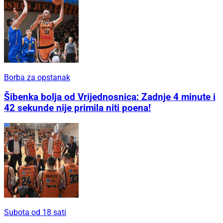
Borba za opstanak
Šibenka bolja od Vrijednosnica: Zadnje 4 minute i
42 sekunde nije primila niti poena!
Subota od 18 sati