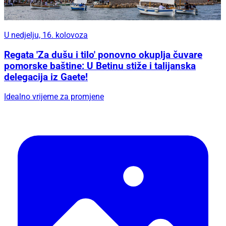
U nedjelju, 16. kolovoza
Regata 'Za dušu i tilo' ponovno okuplja čuvare
pomorske baštine: U Betinu stiže i talijanska
delegacija iz Gaete!
Idealno vrijeme za promjene