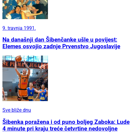
9. travnja 1991.
Na današnji dan Šibenčanke ušle u povijest:
Elemes osvojio zadnje Prvenstvo Jugoslavije
Sve bliže dnu
Šibenka poražena i od puno boljeg Zaboka: Lude
4 minute pri kraju treće četvrtine nedovoljne