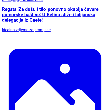
Regata 'Za dušu i tilo' ponovno okuplja čuvare
pomorske baštine: U Betinu stiže i talijanska
delegacija iz Gaete!
Idealno vrijeme za promjene