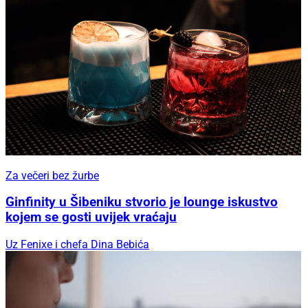
Za večeri bez žurbe
Ginfinity u Šibeniku stvorio je lounge iskustvo
kojem se gosti uvijek vraćaju
Uz Fenixe i chefa Dina Bebića