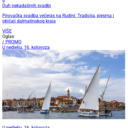
6
Duh nekadašnjih svadbi
Pirovačka svadba večeras na Rudini: Tradicija, pjesma i
običaji dalmatinskog kraja
VIŠE
Oglas
/ PROMO
U nedjelju, 16. kolovoza
U nedjelju, 16. kolovoza