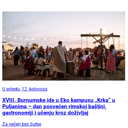
U srijedu, 12. kolovoza
XVIII. Burnumske ide u Eko kampusu „Krka“ u
Puljanima – dan posvećen rimskoj baštini,
gastronomiji i učenju kroz doživljaj
Za večeri bez žurbe