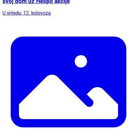
svoj dom uz Hespo akcije
U srijedu, 12. kolovoza