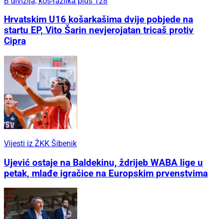
B divizija, koš-razlika plus 128
Hrvatskim U16 košarkašima dvije pobjede na
startu EP, Vito Šarin nevjerojatan tricaš protiv
Cipra
Vijesti iz ŽKK Šibenik
Ujević ostaje na Baldekinu, ždrijeb WABA lige u
petak, mlađe igračice na Europskim prvenstvima