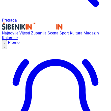
Pretraga
Najnovije
Vijesti
Županija
Scena
Sport
Kultura
Magazin
Kolumne
Promo