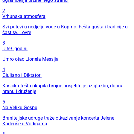
ograničenja brzine nego stranci
2
Vrhunska atmosfera
Svi putevi u nedjelju vode u Koprno: Fešta gušta i tradicije u
čast sv. Lovre
3
U 69. godini
Umro otac Lionela Messija
4
Giuliano i Diktatori
Kašićka fešta okupila brojne posjetitelje uz glazbu, dobru
hranu i druženje
5
Na Veliku Gospu
Braniteljske udruge traže otkazivanje koncerta Jelene
Karleuše u Vodicama