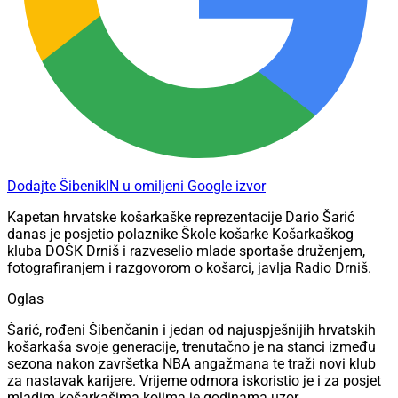
Dodajte ŠibenikIN u omiljeni Google izvor
Kapetan hrvatske košarkaške reprezentacije Dario Šarić
danas je posjetio polaznike Škole košarke Košarkaškog
kluba DOŠK Drniš i razveselio mlade sportaše druženjem,
fotografiranjem i razgovorom o košarci, javlja Radio Drniš.
Oglas
Šarić, rođeni Šibenčanin i jedan od najuspješnijih hrvatskih
košarkaša svoje generacije, trenutačno je na stanci između
sezona nakon završetka NBA angažmana te traži novi klub
za nastavak karijere. Vrijeme odmora iskoristio je i za posjet
mladim košarkašima kojima je godinama uzor.