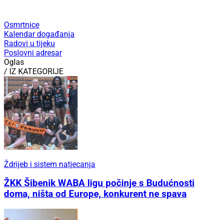
Osmrtnice
Kalendar događanja
Radovi u tijeku
Poslovni adresar
Oglas
/ IZ KATEGORIJE
Ždrijeb i sistem natjecanja
ŽKK Šibenik WABA ligu počinje s Budućnosti
doma, ništa od Europe, konkurent ne spava