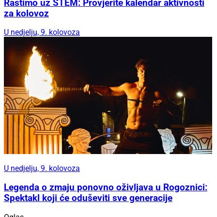
Rastimo uz STEM: Provjerite kalendar aktivnosti
za kolovoz
U nedjelju, 9. kolovoza
U nedjelju, 9. kolovoza
Legenda o zmaju ponovno oživljava u Rogoznici:
Spektakl koji će oduševiti sve generacije