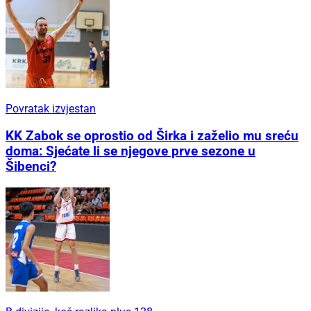
Povratak izvjestan
KK Zabok se oprostio od Širka i zaželio mu sreću
doma: Sjećate li se njegove prve sezone u
Šibenci?