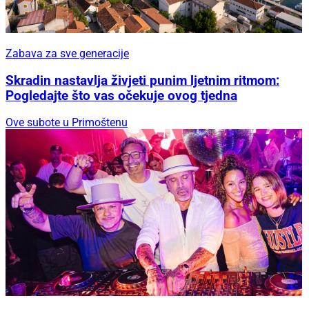
Zabava za sve generacije
Skradin nastavlja živjeti punim ljetnim ritmom:
Pogledajte što vas očekuje ovog tjedna
Ove subote u Primoštenu