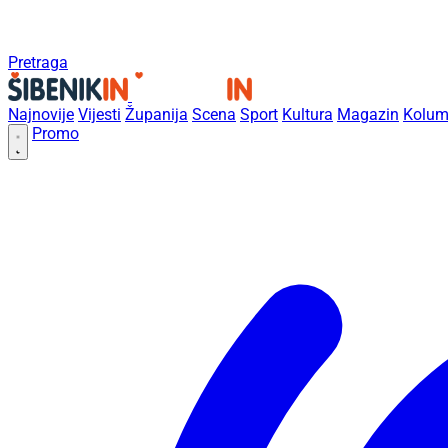
Pretraga
Najnovije
Vijesti
Županija
Scena
Sport
Kultura
Magazin
Kolum
Promo