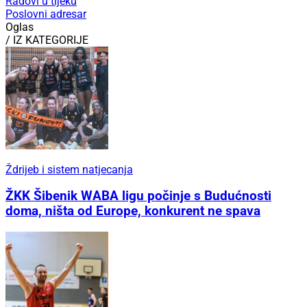
Radovi u tijeku
Poslovni adresar
Oglas
/ IZ KATEGORIJE
Ždrijeb i sistem natjecanja
ŽKK Šibenik WABA ligu počinje s Budućnosti
doma, ništa od Europe, konkurent ne spava