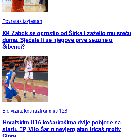
Povratak izvjestan
KK Zabok se oprostio od Širka i zaželio mu sreću
doma: Sjećate li se njegove prve sezone u
Šibenci?
B divizija, koš-razlika plus 128
Hrvatskim U16 košarkašima dvije pobjede na
startu EP, Vito Šarin nevjerojatan tricaš protiv
Cipra