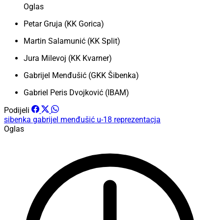
Oglas
Petar Gruja (KK Gorica)
Martin Salamunić (KK Split)
Jura Milevoj (KK Kvarner)
Gabrijel Menđušić (GKK Šibenka)
Gabriel Peris Dvojković (IBAM)
Podijeli
sibenka
gabrijel menđušić
u-18 reprezentacja
Oglas