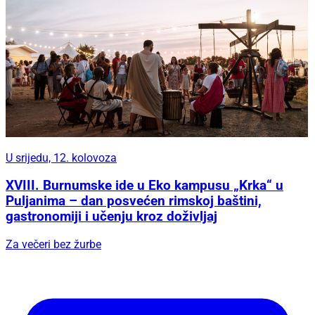
U srijedu, 12. kolovoza
XVIII. Burnumske ide u Eko kampusu „Krka“ u
Puljanima – dan posvećen rimskoj baštini,
gastronomiji i učenju kroz doživljaj
Za večeri bez žurbe