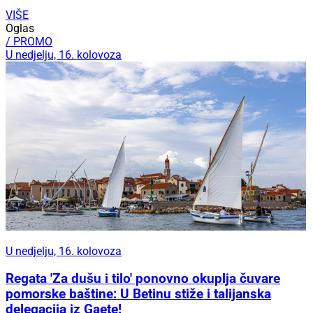
VIŠE
Oglas
/ PROMO
U nedjelju, 16. kolovoza
U nedjelju, 16. kolovoza
Regata 'Za dušu i tilo' ponovno okuplja čuvare
pomorske baštine: U Betinu stiže i talijanska
delegacija iz Gaete!