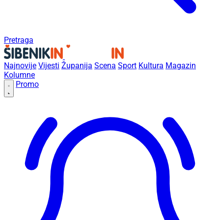
Pretraga
Najnovije
Vijesti
Županija
Scena
Sport
Kultura
Magazin
Kolumne
Promo