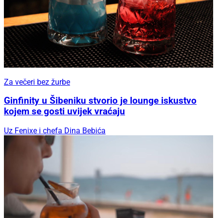
Za večeri bez žurbe
Ginfinity u Šibeniku stvorio je lounge iskustvo
kojem se gosti uvijek vraćaju
Uz Fenixe i chefa Dina Bebića