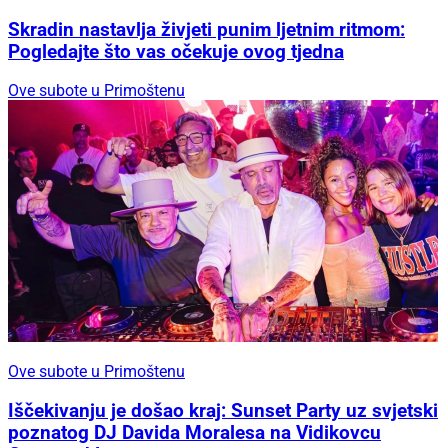
Skradin nastavlja živjeti punim ljetnim ritmom:
Pogledajte što vas očekuje ovog tjedna
Ove subote u Primoštenu
Ove subote u Primoštenu
Iščekivanju je došao kraj: Sunset Party uz svjetski
poznatog DJ Davida Moralesa na Vidikovcu