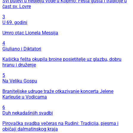
Svi putevi u nedjelju vode u Koprno: Fešta gušta i tradicije u
čast sv. Lovre
3
U 69. godini
Umro otac Lionela Messija
4
Giuliano i Diktatori
Kašićka fešta okupila brojne posjetitelje uz glazbu, dobru
hranu i druženje
5
Na Veliku Gospu
Braniteljske udruge traže otkazivanje koncerta Jelene
Karleuše u Vodicama
6
Duh nekadašnjih svadbi
Pirovačka svadba večeras na Rudini: Tradicija, pjesma i
običaji dalmatinskog kraja