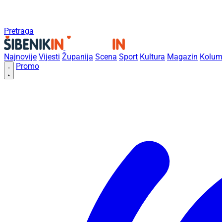
Pretraga
Najnovije
Vijesti
Županija
Scena
Sport
Kultura
Magazin
Kolum
Promo