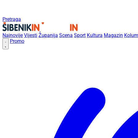
Pretraga
Najnovije
Vijesti
Županija
Scena
Sport
Kultura
Magazin
Kolum
Promo