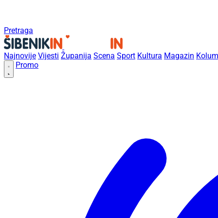
Pretraga
Najnovije
Vijesti
Županija
Scena
Sport
Kultura
Magazin
Kolum
Promo