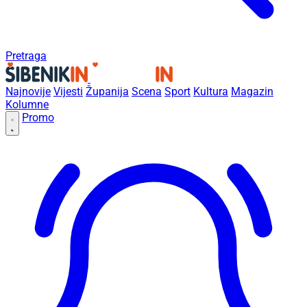
Pretraga
Najnovije
Vijesti
Županija
Scena
Sport
Kultura
Magazin
Kolumne
Promo