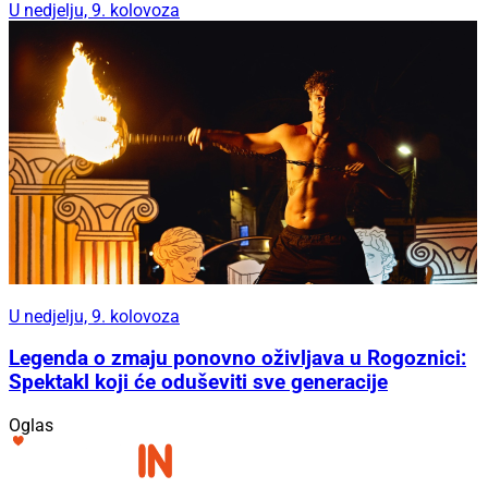
U nedjelju, 9. kolovoza
U nedjelju, 9. kolovoza
Legenda o zmaju ponovno oživljava u Rogoznici:
Spektakl koji će oduševiti sve generacije
Oglas