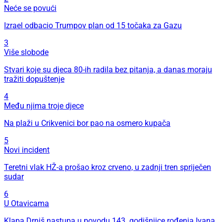
Neće se povući
Izrael odbacio Trumpov plan od 15 točaka za Gazu
3
Više slobode
Stvari koje su djeca 80-ih radila bez pitanja, a danas moraju
tražiti dopuštenje
4
Među njima troje djece
Na plaži u Crikvenici bor pao na osmero kupača
5
Novi incident
Teretni vlak HŽ-a prošao kroz crveno, u zadnji tren spriječen
sudar
6
U Otavicama
Klapa Drniš nastupa u povodu 143. godišnjice rođenja Ivana