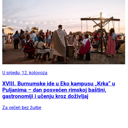
U srijedu, 12. kolovoza
XVIII. Burnumske ide u Eko kampusu „Krka“ u
Puljanima – dan posvećen rimskoj baštini,
gastronomiji i učenju kroz doživljaj
Za večeri bez žurbe