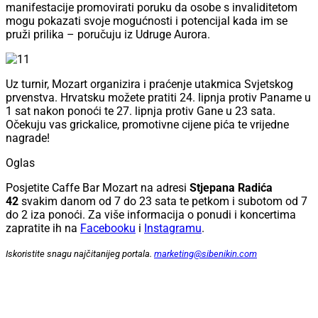
manifestacije promovirati poruku da osobe s invaliditetom
mogu pokazati svoje mogućnosti i potencijal kada im se
pruži prilika – poručuju iz Udruge Aurora.
Uz turnir, Mozart organizira i praćenje utakmica Svjetskog
prvenstva. Hrvatsku možete pratiti 24. lipnja protiv Paname u
1 sat nakon ponoći te 27. lipnja protiv Gane u 23 sata.
Očekuju vas grickalice, promotivne cijene pića te vrijedne
nagrade!
Oglas
Posjetite Caffe Bar Mozart na adresi
Stjepana Radića
42
svakim danom od 7 do 23 sata te petkom i subotom od 7
do 2 iza ponoći. Za više informacija o ponudi i koncertima
zapratite ih na
Facebooku
i
Instagramu
.
Iskoristite snagu najčitanijeg portala.
marketing@sibenikin.com