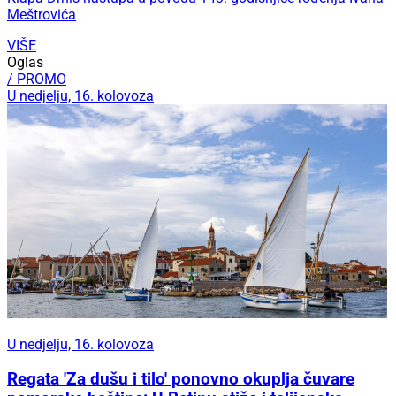
Meštrovića
VIŠE
Oglas
/ PROMO
U nedjelju, 16. kolovoza
U nedjelju, 16. kolovoza
Regata 'Za dušu i tilo' ponovno okuplja čuvare