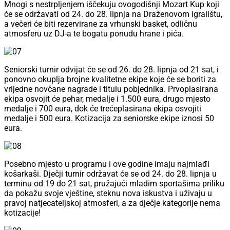
Mnogi s nestrpljenjem iščekuju ovogodišnji Mozart Kup koji
će se održavati od 24. do 28. lipnja na Draženovom igralištu,
a večeri će biti rezervirane za vrhunski basket, odličnu
atmosferu uz DJ-a te bogatu ponudu hrane i pića.
Seniorski turnir odvijat će se od 26. do 28. lipnja od 21 sat, i
ponovno okuplja brojne kvalitetne ekipe koje će se boriti za
vrijedne novčane nagrade i titulu pobjednika. Prvoplasirana
ekipa osvojit će pehar, medalje i 1.500 eura, drugo mjesto
medalje i 700 eura, dok će trećeplasirana ekipa osvojiti
medalje i 500 eura. Kotizacija za seniorske ekipe iznosi 50
eura.
Posebno mjesto u programu i ove godine imaju najmlađi
košarkaši. Dječji turnir održavat će se od 24. do 28. lipnja u
terminu od 19 do 21 sat, pružajući mladim sportašima priliku
da pokažu svoje vještine, steknu nova iskustva i uživaju u
pravoj natjecateljskoj atmosferi, a za dječje kategorije nema
kotizacije!