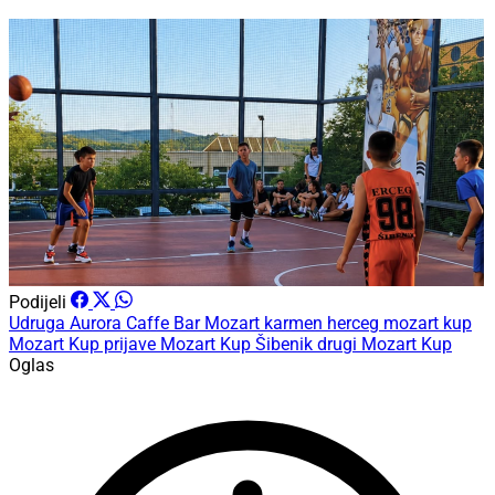
Podijeli
Udruga Aurora
Caffe Bar Mozart
karmen herceg
mozart kup
Mozart Kup prijave
Mozart Kup Šibenik
drugi Mozart Kup
Oglas