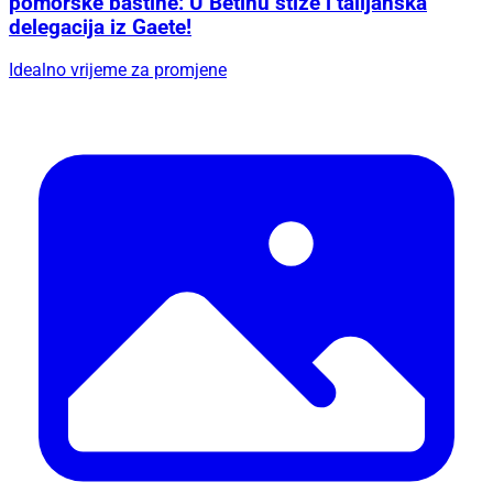
pomorske baštine: U Betinu stiže i talijanska
delegacija iz Gaete!
Idealno vrijeme za promjene