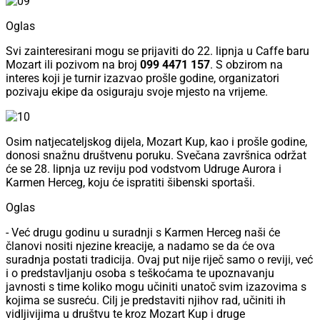
Oglas
Svi zainteresirani mogu se prijaviti do 22. lipnja u Caffe baru
Mozart ili pozivom na broj
099 4471 157
. S obzirom na
interes koji je turnir izazvao prošle godine, organizatori
pozivaju ekipe da osiguraju svoje mjesto na vrijeme.
Osim natjecateljskog dijela, Mozart Kup, kao i prošle godine,
donosi snažnu društvenu poruku. Svečana završnica održat
će se 28. lipnja uz reviju pod vodstvom Udruge Aurora i
Karmen Herceg, koju će ispratiti šibenski sportaši.
Oglas
- Već drugu godinu u suradnji s Karmen Herceg naši će
članovi nositi njezine kreacije, a nadamo se da će ova
suradnja postati tradicija. Ovaj put nije riječ samo o reviji, već
i o predstavljanju osoba s teškoćama te upoznavanju
javnosti s time koliko mogu učiniti unatoč svim izazovima s
kojima se susreću. Cilj je predstaviti njihov rad, učiniti ih
vidljivijima u društvu te kroz Mozart Kup i druge