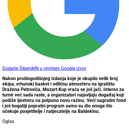
Dodajte ŠibenikIN u omiljeni Google izvor
Nakon prošlogodišnjeg izdanja koje je okupilo velik broj
ekipa, vrhunski basket i odličnu atmosferu na igralištu
Dražena Petrovića, Mozart Kup vraća se još jači. Interes za
turnir već sada raste, a organizatori najavljuju događaj koji
podiže ljestvicu na potpuno novu razinu. Veći nagradni fond
i još bogatiji popratni program samo su dio onoga što
očekuje posjetitelje i natjecatelje na Baldekinu.
Oglas