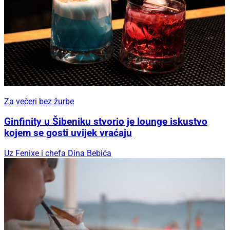
Za večeri bez žurbe
Ginfinity u Šibeniku stvorio je lounge iskustvo
kojem se gosti uvijek vraćaju
Uz Fenixe i chefa Dina Bebića