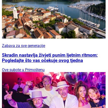
Zabava za sve generacije
Skradin nastavlja živjeti punim ljetnim ritmom:
Pogledajte što vas očekuje ovog tjedna
Ove subote u Primoštenu