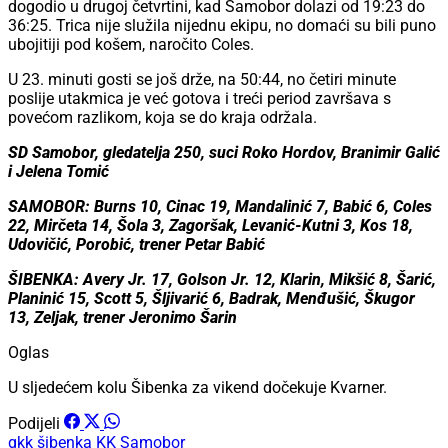
dogodio u drugoj četvrtini, kad Samobor dolazi od 19:23 do
36:25. Trica nije služila nijednu ekipu, no domaći su bili puno
ubojitiji pod košem, naročito Coles.
U 23. minuti gosti se još drže, na 50:44, no četiri minute
poslije utakmica je već gotova i treći period završava s
povećom razlikom, koja se do kraja održala.
SD Samobor, gledatelja 250, suci Roko Hordov, Branimir Galić
i Jelena Tomić
SAMOBOR: Burns 10, Cinac 19, Mandalinić 7, Babić 6, Coles
22, Mirčeta 14, Šola 3, Zagoršak, Levanić-Kutni 3, Kos 18,
Udovičić, Porobić, trener Petar Babić
ŠIBENKA: Avery Jr. 17, Golson Jr. 12, Klarin, Mikšić 8, Šarić,
Planinić 15, Scott 5, Šljivarić 6, Badrak, Menđušić, Škugor
13, Zeljak, trener Jeronimo Šarin
Oglas
U sljedećem kolu Šibenka za vikend dočekuje Kvarner.
Podijeli
gkk šibenka
KK Samobor