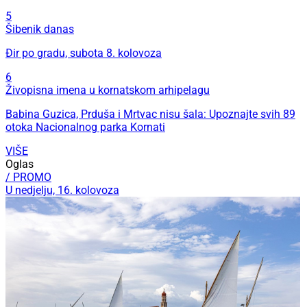
5
Šibenik danas
Đir po gradu, subota 8. kolovoza
6
Živopisna imena u kornatskom arhipelagu
Babina Guzica, Prduša i Mrtvac nisu šala: Upoznajte svih 89
otoka Nacionalnog parka Kornati
VIŠE
Oglas
/ PROMO
U nedjelju, 16. kolovoza