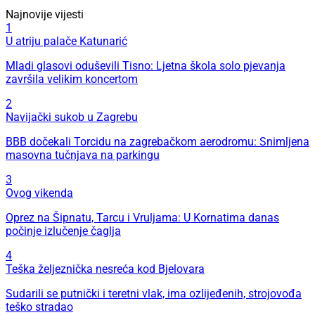
Najnovije vijesti
1
U atriju palače Katunarić
Mladi glasovi oduševili Tisno: Ljetna škola solo pjevanja
završila velikim koncertom
2
Navijački sukob u Zagrebu
BBB dočekali Torcidu na zagrebačkom aerodromu: Snimljena
masovna tučnjava na parkingu
3
Ovog vikenda
Oprez na Šipnatu, Tarcu i Vruljama: U Kornatima danas
počinje izlučenje čaglja
4
Teška željeznička nesreća kod Bjelovara
Sudarili se putnički i teretni vlak, ima ozlijeđenih, strojovođa
teško stradao