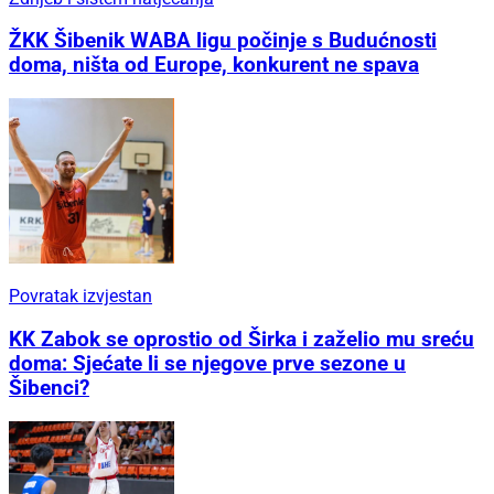
ŽKK Šibenik WABA ligu počinje s Budućnosti
doma, ništa od Europe, konkurent ne spava
Povratak izvjestan
KK Zabok se oprostio od Širka i zaželio mu sreću
doma: Sjećate li se njegove prve sezone u
Šibenci?