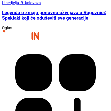
U nedjelju, 9. kolovoza
Legenda o zmaju ponovno oživljava u Rogoznici:
Spektakl koji će oduševiti sve generacije
Oglas