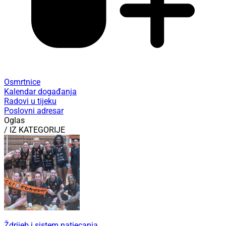
Osmrtnice
Kalendar događanja
Radovi u tijeku
Poslovni adresar
Oglas
/ IZ KATEGORIJE
Ždrijeb i sistem natjecanja