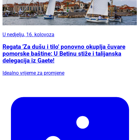
U nedjelju, 16. kolovoza
Regata 'Za dušu i tilo' ponovno okuplja čuvare
pomorske baštine: U Betinu stiže i talijanska
delegacija iz Gaete!
Idealno vrijeme za promjene