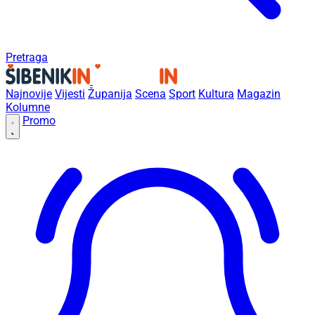
Pretraga
Najnovije
Vijesti
Županija
Scena
Sport
Kultura
Magazin
Kolumne
Promo