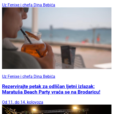
Uz Fenixe i chefa Dina Bebića
Uz Fenixe i chefa Dina Bebića
Rezervirajte petak za odličan ljetni izlazak:
Maratuša Beach Party vraća se na Brodaricu!
Od 11. do 14. kolovoza