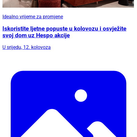
Idealno vrijeme za promjene
Iskoristite ljetne popuste u kolovozu i osvježite
svoj dom uz Hespo akcije
U srijedu, 12. kolovoza