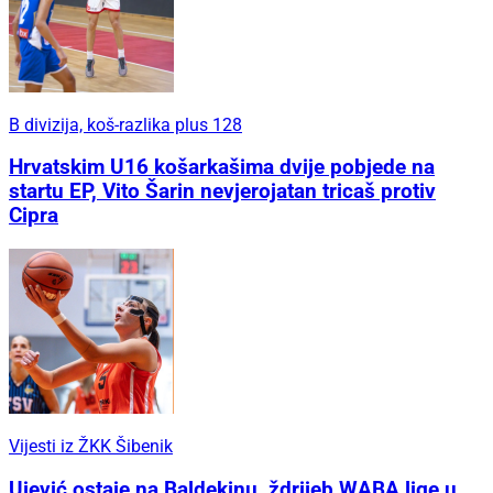
B divizija, koš-razlika plus 128
Hrvatskim U16 košarkašima dvije pobjede na
startu EP, Vito Šarin nevjerojatan tricaš protiv
Cipra
Vijesti iz ŽKK Šibenik
Ujević ostaje na Baldekinu, ždrijeb WABA lige u