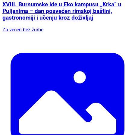
XVIII. Burnumske ide u Eko kampusu „Krka“ u
Puljanima – dan posvećen rimskoj baštini,
gastronomiji i učenju kroz doživljaj
Za večeri bez žurbe