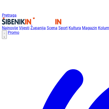
Pretraga
Najnovije
Vijesti
Županija
Scena
Sport
Kultura
Magazin
Kolum
Promo