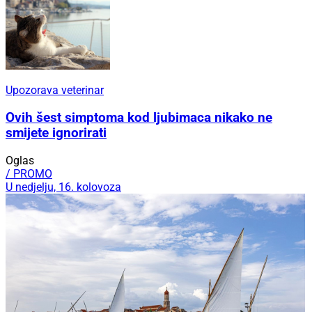
Upozorava veterinar
Ovih šest simptoma kod ljubimaca nikako ne
smijete ignorirati
Oglas
/ PROMO
U nedjelju, 16. kolovoza