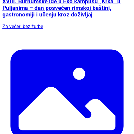
XVIII. Burnumske ide u Eko kampusu „Krka“ u
Puljanima – dan posvećen rimskoj baštini,
gastronomiji i učenju kroz doživljaj
Za večeri bez žurbe