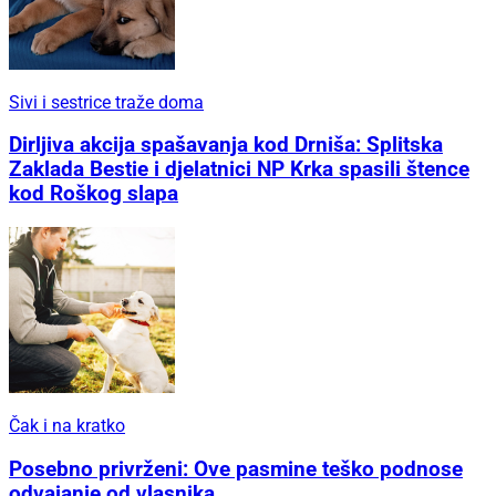
Sivi i sestrice traže doma
Dirljiva akcija spašavanja kod Drniša: Splitska
Zaklada Bestie i djelatnici NP Krka spasili štence
kod Roškog slapa
Čak i na kratko
Posebno privrženi: Ove pasmine teško podnose
odvajanje od vlasnika