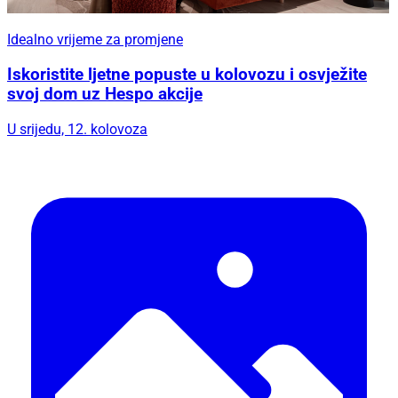
Idealno vrijeme za promjene
Iskoristite ljetne popuste u kolovozu i osvježite
svoj dom uz Hespo akcije
U srijedu, 12. kolovoza