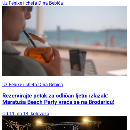
Uz Fenixe i chefa Dina Bebića
Uz Fenixe i chefa Dina Bebića
Rezervirajte petak za odličan ljetni izlazak:
Maratuša Beach Party vraća se na Brodaricu!
Od 11. do 14. kolovoza