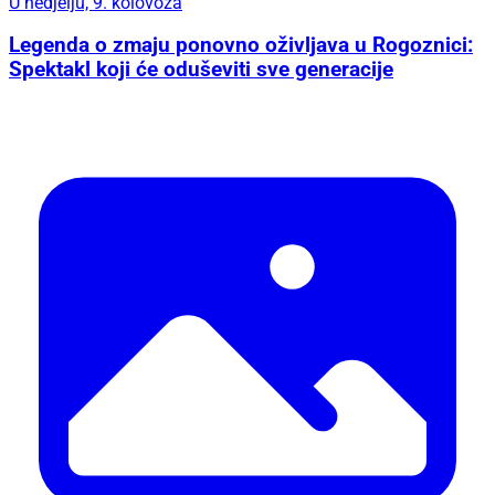
U nedjelju, 9. kolovoza
Legenda o zmaju ponovno oživljava u Rogoznici:
Spektakl koji će oduševiti sve generacije