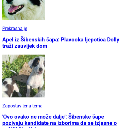
Prekrasna je
Apel iz Šibenskih šapa: Plavooka ljepotica Dolly
traži zauvijek dom
Zapostavljena tema
'Ovo ovako ne može dalje': Šibenske šape
pozivaju kandidate na izborima da se izjasne o