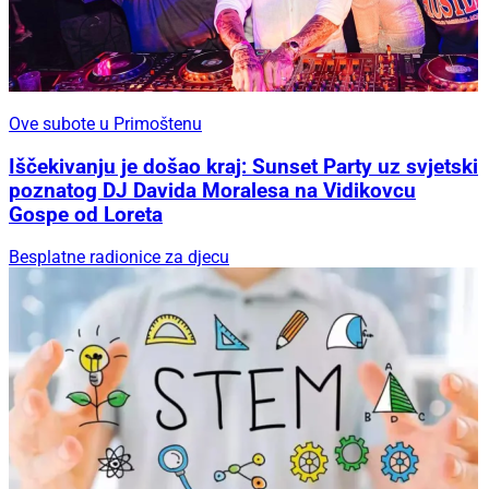
Ove subote u Primoštenu
Iščekivanju je došao kraj: Sunset Party uz svjetski
poznatog DJ Davida Moralesa na Vidikovcu
Gospe od Loreta
Besplatne radionice za djecu