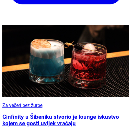
Za večeri bez žurbe
Ginfinity u Šibeniku stvorio je lounge iskustvo
kojem se gosti uvijek vraćaju