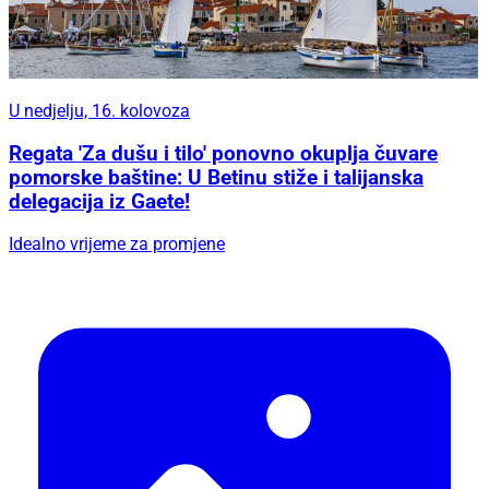
U nedjelju, 16. kolovoza
Regata 'Za dušu i tilo' ponovno okuplja čuvare
pomorske baštine: U Betinu stiže i talijanska
delegacija iz Gaete!
Idealno vrijeme za promjene