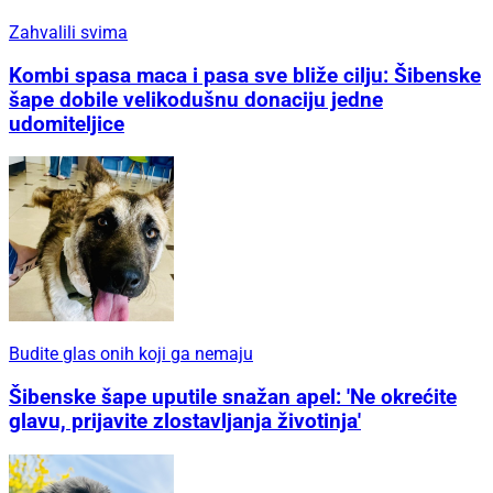
Zahvalili svima
Kombi spasa maca i pasa sve bliže cilju: Šibenske
šape dobile velikodušnu donaciju jedne
udomiteljice
Budite glas onih koji ga nemaju
Šibenske šape uputile snažan apel: 'Ne okrećite
glavu, prijavite zlostavljanja životinja'