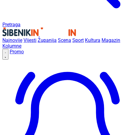
Pretraga
Najnovije
Vijesti
Županija
Scena
Sport
Kultura
Magazin
Kolumne
Promo