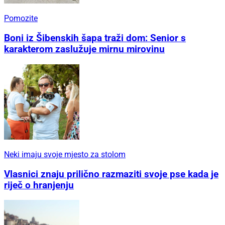
Pomozite
Boni iz Šibenskih šapa traži dom: Senior s
karakterom zaslužuje mirnu mirovinu
Neki imaju svoje mjesto za stolom
Vlasnici znaju prilično razmaziti svoje pse kada je
riječ o hranjenju