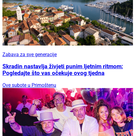
Zabava za sve generacije
Skradin nastavlja živjeti punim ljetnim ritmom:
Pogledajte što vas očekuje ovog tjedna
Ove subote u Primoštenu