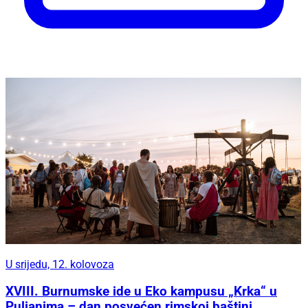
U srijedu, 12. kolovoza
XVIII. Burnumske ide u Eko kampusu „Krka“ u
Puljanima – dan posvećen rimskoj baštini,