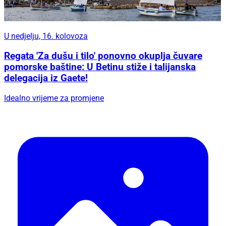
U nedjelju, 16. kolovoza
Regata 'Za dušu i tilo' ponovno okuplja čuvare
pomorske baštine: U Betinu stiže i talijanska
delegacija iz Gaete!
Idealno vrijeme za promjene