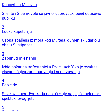
1
Koncert na Mihovilu
Silente i Šibenik vole se javno, dubrovački bend oduševio
publiku
2
Lučka kapetanija
Osoba spašena iz mora kod Murtera, gumenjak udario u
obalu Sustipanca
3
Zabrinuti mještanin
Izbio požar na trafostanici u Prvić Luci: 'Ovo je rezultat
višegodišnjeg zanemarivanja i neodržavanja'
4
Perzeide
Suze sv. Lovre: Evo kada nas očekuje najljepši meteorski
spektakl ovog ljeta
5