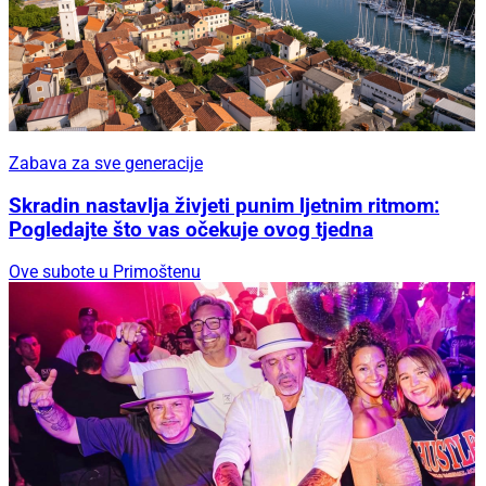
Zabava za sve generacije
Skradin nastavlja živjeti punim ljetnim ritmom:
Pogledajte što vas očekuje ovog tjedna
Ove subote u Primoštenu