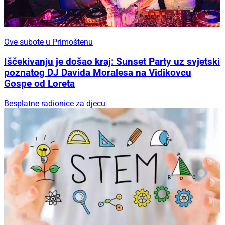
Ove subote u Primoštenu
Iščekivanju je došao kraj: Sunset Party uz svjetski
poznatog DJ Davida Moralesa na Vidikovcu
Gospe od Loreta
Besplatne radionice za djecu