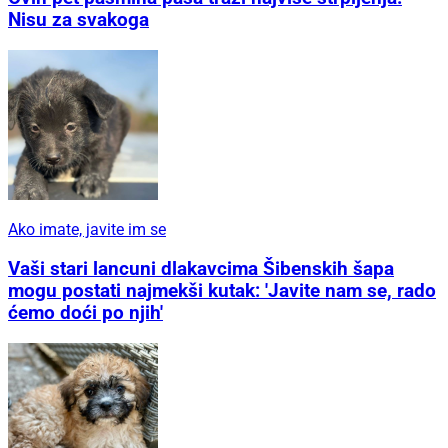
Nisu za svakoga
Ako imate, javite im se
Vaši stari lancuni dlakavcima Šibenskih šapa
mogu postati najmekši kutak: 'Javite nam se, rado
ćemo doći po njih'