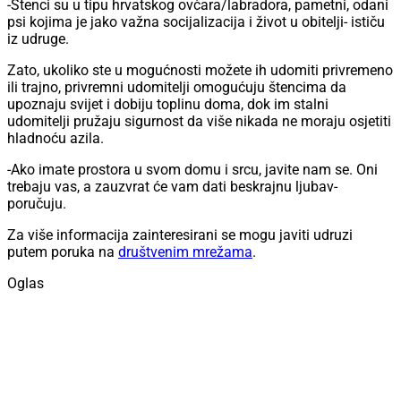
-Štenci su u tipu hrvatskog ovčara/labradora, pametni, odani
psi kojima je jako važna socijalizacija i život u obitelji- ističu
iz udruge.
Zato, ukoliko ste u mogućnosti možete ih udomiti privremeno
ili trajno, privremni udomitelji omogućuju štencima da
upoznaju svijet i dobiju toplinu doma, dok im stalni
udomitelji pružaju sigurnost da više nikada ne moraju osjetiti
hladnoću azila.
-Ako imate prostora u svom domu i srcu, javite nam se. Oni
trebaju vas, a zauzvrat će vam dati beskrajnu ljubav-
poručuju.
Za više informacija zainteresirani se mogu javiti udruzi
putem poruka na
društvenim mrežama
.
Oglas