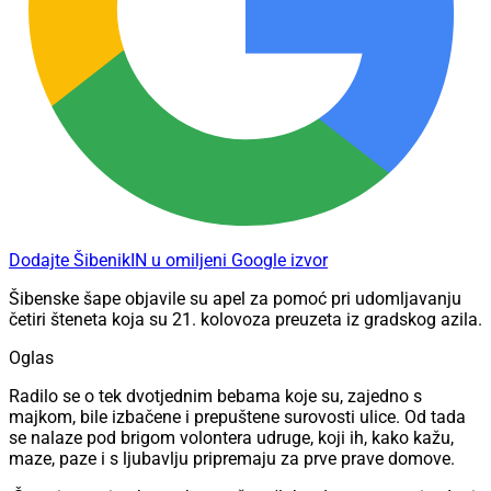
Dodajte ŠibenikIN u omiljeni Google izvor
Šibenske šape objavile su apel za pomoć pri udomljavanju
četiri šteneta koja su 21. kolovoza preuzeta iz gradskog azila.
Oglas
Radilo se o tek dvotjednim bebama koje su, zajedno s
majkom, bile izbačene i prepuštene surovosti ulice. Od tada
se nalaze pod brigom volontera udruge, koji ih, kako kažu,
maze, paze i s ljubavlju pripremaju za prve prave domove.