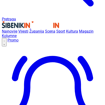
Pretraga
Najnovije
Vijesti
Županija
Scena
Sport
Kultura
Magazin
Kolumne
Promo