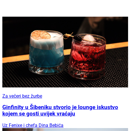
Za večeri bez žurbe
Ginfinity u Šibeniku stvorio je lounge iskustvo
kojem se gosti uvijek vraćaju
Uz Fenixe i chefa Dina Bebića