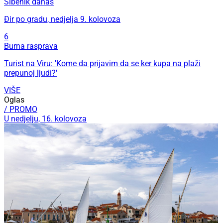
Šibenik danas
Đir po gradu, nedjelja 9. kolovoza
6
Burna rasprava
Turist na Viru: 'Kome da prijavim da se ker kupa na plaži
prepunoj ljudi?'
VIŠE
Oglas
/ PROMO
U nedjelju, 16. kolovoza