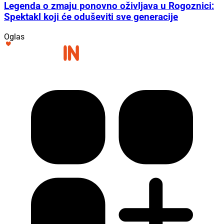
Legenda o zmaju ponovno oživljava u Rogoznici:
Spektakl koji će oduševiti sve generacije
Oglas