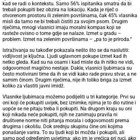
kad se radi o kontekstu. Samo 56% ispitanika smatra da bi
trebali pokupiti bez obzira na lokaciju. Kada je riječ o
otvorenom prostoru ili zelenim površinama, čak 45% vlasnika
misli da tamo ne bi trebali čistiti za svojim psom. Drugim
riječima, mnogi vlasnici imaju moralni kompas koji se
rasteže ovisno o tome gdje se nalaze. Izmet u gradu –
problem. Izmet na zelenim površinama – „pa to je priroda.“
Istraživanja su također pokazala nešto što se da naslutiti:
vidljivost je ključna. Ljudi uglavnom pokupe izmet kad ih
netko gleda. Kad su na osami i kad misle da ih nitko ne vidi,
odgovornost magično nestaje. Dakle, vlasnici ljubimaca su
često motivirani time da ih se vidi kako rade pravu stvar, a ne
samim činom. Drugim riječima, nije ih toliko briga za izmet
koliko za vlastiti javni imidž.
Vlasnike ljubimaca možemo podijeliti u tri kategorije. Prvi su
oni koji će pokupiti uvijek, bez iznimke, njima je to dio rutine i
uopće se ne pitaju treba li pokupiti. Na drugom kraju su oni
koji nikada neće pokupiti, njih ne zanimaju pravila ni
društvene norme niti pitanja morala i odgovornosti prema
drugima i okolišu. Dok srednju skupinu čine oni kojima
ponašanje varira. To su ljudi koji bi možda i pokupili, ali
samo pod određenim uvjetima: ako im je vrećica pri ruci, ako