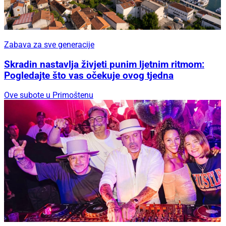
Zabava za sve generacije
Skradin nastavlja živjeti punim ljetnim ritmom:
Pogledajte što vas očekuje ovog tjedna
Ove subote u Primoštenu