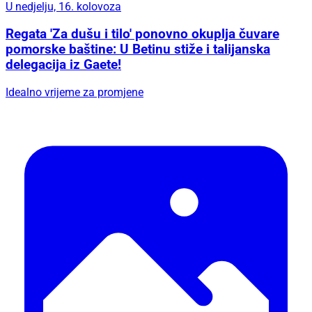
U nedjelju, 16. kolovoza
Regata 'Za dušu i tilo' ponovno okuplja čuvare
pomorske baštine: U Betinu stiže i talijanska
delegacija iz Gaete!
Idealno vrijeme za promjene