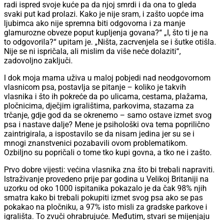
radi ispred svoje kuće pa da njoj smrdi i da ona to gleda
svaki put kad prolazi. Kako je nije sram, i zašto uopće ima
ljubimca ako nije spremna biti odgovorna i za manje
glamurozne obveze poput kupljenja govana?“ „I, što ti je na
to odgovorila?“ upitam je. „Ništa, zacrvenjela se i šutke otišla.
Nije se ni ispričala, ali mislim da više neće dolaziti“,
zadovoljno zaključi.
I dok moja mama uživa u maloj pobjedi nad neodgovornom
vlasnicom psa, postavlja se pitanje – koliko je takvih
vlasnika i što ih pokreće da po ulicama, cestama, plažama,
pločnicima, dječjim igralištima, parkovima, stazama za
trčanje, gdje god da se okrenemo – samo ostave izmet svog
psa i nastave dalje? Mene je psihološki ova tema poprilično
zaintrigirala, a ispostavilo se da nisam jedina jer su se i
mnogi znanstvenici pozabavili ovom problematikom.
Ozbiljno su popričali o tome tko kupi govna, a tko ne i zašto.
Prvo dobre vijesti: većina vlasnika zna što bi trebali napraviti.
Istraživanje provedeno prije par godina u Velikoj Britaniji na
uzorku od oko 1000 ispitanika pokazalo je da čak 98% njih
smatra kako bi trebali pokupiti izmet svog psa ako se pas
pokakao na pločniku, a 97% isto misli za gradske parkove i
igrališta. To zvuči ohrabrujuće. Međutim, stvari se mijenjaju