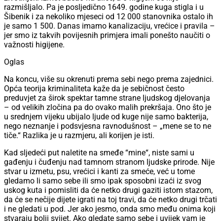
razmišljalo. Pa je posljedično 1649. godine kuga stigla i u
Šibenik i za nekoliko mjeseci od 12 000 stanovnika ostalo ih
je samo 1 500. Danas imamo kanalizaciju, vrećice i pravila –
jer smo iz takvih povijesnih primjera imali ponešto naučiti o
važnosti higijene.
Oglas
Na koncu, više su okrenuti prema sebi nego prema zajednici.
Opća teorija kriminaliteta kaže da je sebičnost često
preduvjet za širok spektar tamne strane ljudskog djelovanja
– od velikih zločina pa do ovako malih prekršaja. Ono što je
u srednjem vijeku ubijalo ljude od kuge nije samo bakterija,
nego neznanje i podsvjesna ravnodušnost – „mene se to ne
tiče.“ Razlika je u razmjeru, ali korijen je isti.
Kad sljedeći put naletite na smeđe “mine“, niste sami u
gađenju i čuđenju nad tamnom stranom ljudske prirode. Nije
stvar u izmetu, psu, vrećici i kanti za smeće, već u tome
gledamo li samo sebe ili smo ipak sposobni izaći iz svog
uskog kuta i pomisliti da će netko drugi gaziti istom stazom,
da će se nečije dijete igrati na toj travi, da će netko drugi trčati
i ne gledati u pod. Jer ako jesmo, onda smo među onima koji
stvaraju bolji svijet. Ako gledate samo sebe i uvijek vam je