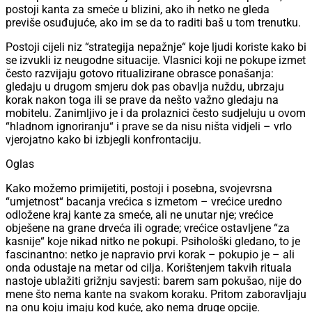
postoji kanta za smeće u blizini, ako ih netko ne gleda
previše osuđujuće, ako im se da to raditi baš u tom trenutku.
Postoji cijeli niz “strategija nepažnje“ koje ljudi koriste kako bi
se izvukli iz neugodne situacije. Vlasnici koji ne pokupe izmet
često razvijaju gotovo ritualizirane obrasce ponašanja:
gledaju u drugom smjeru dok pas obavlja nuždu, ubrzaju
korak nakon toga ili se prave da nešto važno gledaju na
mobitelu. Zanimljivo je i da prolaznici često sudjeluju u ovom
“hladnom ignoriranju“ i prave se da nisu ništa vidjeli – vrlo
vjerojatno kako bi izbjegli konfrontaciju.
Oglas
Kako možemo primijetiti, postoji i posebna, svojevrsna
“umjetnost“ bacanja vrećica s izmetom – vrećice uredno
odložene kraj kante za smeće, ali ne unutar nje; vrećice
obješene na grane drveća ili ograde; vrećice ostavljene “za
kasnije“ koje nikad nitko ne pokupi. Psihološki gledano, to je
fascinantno: netko je napravio prvi korak – pokupio je – ali
onda odustaje na metar od cilja. Korištenjem takvih rituala
nastoje ublažiti grižnju savjesti: barem sam pokušao, nije do
mene što nema kante na svakom koraku. Pritom zaboravljaju
na onu koju imaju kod kuće, ako nema druge opcije.