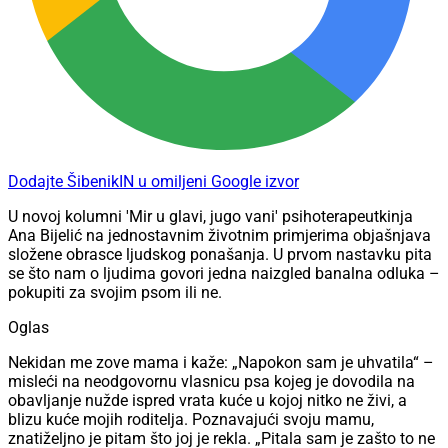
Dodajte ŠibenikIN u omiljeni Google izvor
U novoj kolumni 'Mir u glavi, jugo vani' psihoterapeutkinja
Ana Bijelić na jednostavnim životnim primjerima objašnjava
složene obrasce ljudskog ponašanja. U prvom nastavku pita
se što nam o ljudima govori jedna naizgled banalna odluka –
pokupiti za svojim psom ili ne.
Oglas
Nekidan me zove mama i kaže: „Napokon sam je uhvatila“ –
misleći na neodgovornu vlasnicu psa kojeg je dovodila na
obavljanje nužde ispred vrata kuće u kojoj nitko ne živi, a
blizu kuće mojih roditelja. Poznavajući svoju mamu,
znatiželjno je pitam što joj je rekla. „Pitala sam je zašto to ne