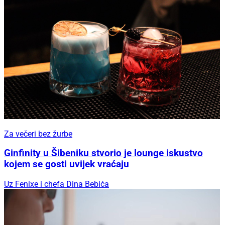
Za večeri bez žurbe
Ginfinity u Šibeniku stvorio je lounge iskustvo
kojem se gosti uvijek vraćaju
Uz Fenixe i chefa Dina Bebića