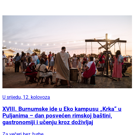
U srijedu, 12. kolovoza
XVIII. Burnumske ide u Eko kampusu „Krka“ u
Puljanima – dan posvećen rimskoj baštini,
gastronomiji i učenju kroz doživljaj
Za večeri bez žurbe