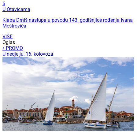
6
U Otavicama
Klapa Drniš nastupa u povodu 143. godišnjice rođenja Ivana
Meštrovića
VIŠE
Oglas
/ PROMO
U nedjelju, 16. kolovoza