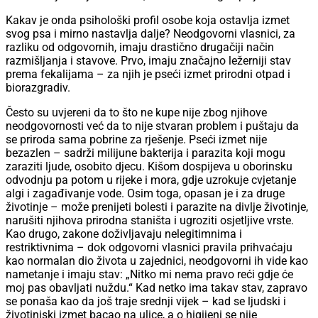
Kakav je onda psihološki profil osobe koja ostavlja izmet
svog psa i mirno nastavlja dalje? Neodgovorni vlasnici, za
razliku od odgovornih, imaju drastično drugačiji način
razmišljanja i stavove. Prvo, imaju značajno ležerniji stav
prema fekalijama – za njih je pseći izmet prirodni otpad i
biorazgradiv.
Često su uvjereni da to što ne kupe nije zbog njihove
neodgovornosti već da to nije stvaran problem i puštaju da
se priroda sama pobrine za rješenje. Pseći izmet nije
bezazlen – sadrži milijune bakterija i parazita koji mogu
zaraziti ljude, osobito djecu. Kišom dospijeva u oborinsku
odvodnju pa potom u rijeke i mora, gdje uzrokuje cvjetanje
algi i zagađivanje vode. Osim toga, opasan je i za druge
životinje – može prenijeti bolesti i parazite na divlje životinje,
narušiti njihova prirodna staništa i ugroziti osjetljive vrste.
Kao drugo, zakone doživljavaju nelegitimnima i
restriktivnima – dok odgovorni vlasnici pravila prihvaćaju
kao normalan dio života u zajednici, neodgovorni ih vide kao
nametanje i imaju stav: „Nitko mi nema pravo reći gdje će
moj pas obavljati nuždu.“ Kad netko ima takav stav, zapravo
se ponaša kao da još traje srednji vijek – kad se ljudski i
životinjski izmet bacao na ulice, a o higijeni se nije