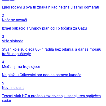
Ljudi rođeni u ova tri znaka nikad ne znaju samo odmarati
2
Neće se povući
Izrael odbacio Trumpov plan od 15 točaka za Gazu
3
Više slobode
Stvari koje su djeca 80-ih radila bez pitanja, a danas moraju
tražiti dopuštenje
4
Među njima troje djece
Na plaži u Crikvenici bor pao na osmero kupača
5
Novi incident
Teretni vlak HŽ-a prošao kroz crveno, u zadnji tren spriječen
sudar