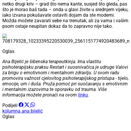
netko drugi kriv – grad što nema kante, susjed što gleda, pas
što je morao baš tada – onda u glavi živite u srednjem vijeku,
iako izvana pokušavate ostaviti dojam da ste moderni.
Možda možete zavarati sebe na trenutak, ali za vama i vašim
psom ostaje neupitan dokaz da to zapravno nije tako.
Oglas
Ana Bijelić je šibenska terapeutkinja. Ima vlastitu
psihoterapijsku praksu Restart i suosnivačica je udruge Valovi
za brigu o emotivnom i mentalnom zdravlju. U svom radu
promovira važnost cjelovitog psihoterapijskog pristupa - tijelo,
emocije, um i duša. Pruža pomoć pri suočavanju s emotivnim
i mentalnim izazovima te oporavku od trauma. Više
informacija možete pronaći na ovom
linku
.
Podijeli
kolumna
ana bijelić
Oglas