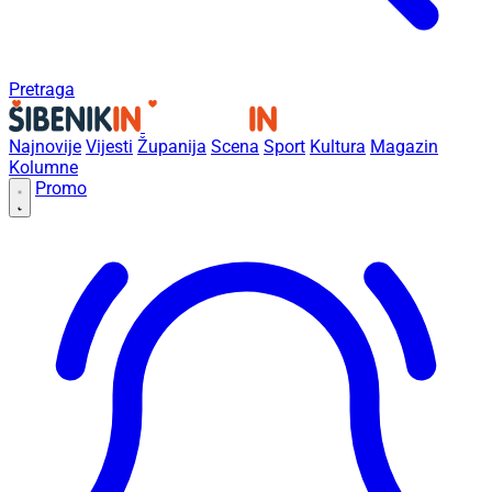
Pretraga
Najnovije
Vijesti
Županija
Scena
Sport
Kultura
Magazin
Kolumne
Promo