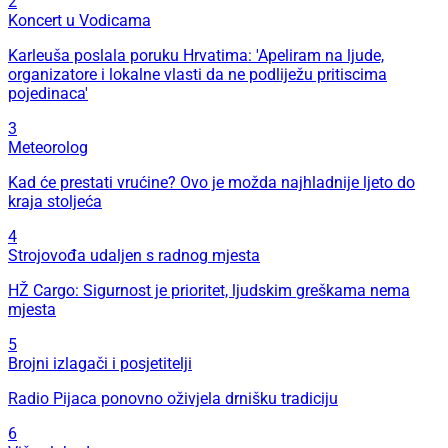
2
Koncert u Vodicama
Karleuša poslala poruku Hrvatima: 'Apeliram na ljude,
organizatore i lokalne vlasti da ne podliježu pritiscima
pojedinaca'
3
Meteorolog
Kad će prestati vrućine? Ovo je možda najhladnije ljeto do
kraja stoljeća
4
Strojovođa udaljen s radnog mjesta
HŽ Cargo: Sigurnost je prioritet, ljudskim greškama nema
mjesta
5
Brojni izlagači i posjetitelji
Radio Pijaca ponovno oživjela drnišku tradiciju
6