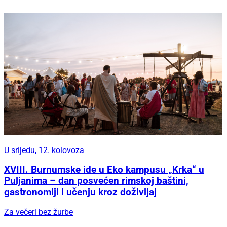
U srijedu, 12. kolovoza
XVIII. Burnumske ide u Eko kampusu „Krka“ u
Puljanima – dan posvećen rimskoj baštini,
gastronomiji i učenju kroz doživljaj
Za večeri bez žurbe