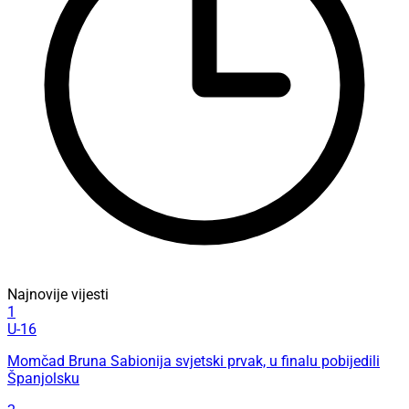
Najnovije vijesti
1
U-16
Momčad Bruna Sabionija svjetski prvak, u finalu pobijedili
Španjolsku