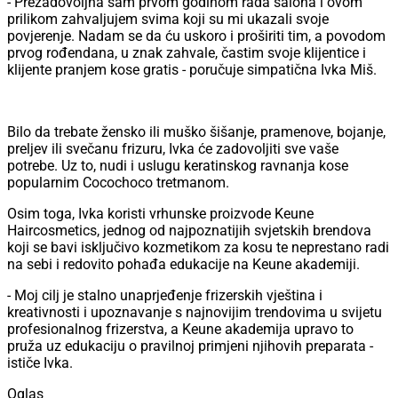
- Prezadovoljna sam prvom godinom rada salona i ovom
prilikom zahvaljujem svima koji su mi ukazali svoje
povjerenje. Nadam se da ću uskoro i proširiti tim, a povodom
prvog rođendana, u znak zahvale, častim svoje klijentice i
klijente pranjem kose gratis - poručuje simpatična Ivka Miš.
Bilo da trebate žensko ili muško šišanje, pramenove, bojanje,
preljev ili svečanu frizuru, Ivka će zadovoljiti sve vaše
potrebe. Uz to, nudi i uslugu keratinskog ravnanja kose
popularnim Cocochoco tretmanom.
Osim toga, Ivka koristi vrhunske proizvode Keune
Haircosmetics, jednog od najpoznatijih svjetskih brendova
koji se bavi isključivo kozmetikom za kosu te neprestano radi
na sebi i redovito pohađa edukacije na Keune akademiji.
- Moj cilj je stalno unaprjeđenje frizerskih vještina i
kreativnosti i upoznavanje s najnovijim trendovima u svijetu
profesionalnog frizerstva, a Keune akademija upravo to
pruža uz edukaciju o pravilnoj primjeni njihovih preparata -
ističe Ivka.
Oglas