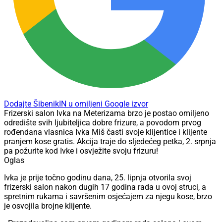
Dodajte ŠibenikIN u omiljeni Google izvor
Frizerski salon Ivka na Meterizama brzo je postao omiljeno
odredište svih ljubiteljica dobre frizure, a povodom prvog
rođendana vlasnica Ivka Miš časti svoje klijentice i klijente
pranjem kose gratis. Akcija traje do sljedećeg petka, 2. srpnja
pa požurite kod Ivke i osvježite svoju frizuru!
Oglas
Ivka je prije točno godinu dana, 25. lipnja otvorila svoj
frizerski salon nakon dugih 17 godina rada u ovoj struci, a
spretnim rukama i savršenim osjećajem za njegu kose, brzo
je osvojila brojne klijente.