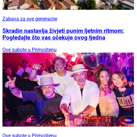
Zabava za sve generacije
Skradin nastavlja živjeti punim ljetnim ritmom:
Pogledajte što vas očekuje ovog tjedna
Ove subote u Primoštenu
Ove subote u Primoštenu