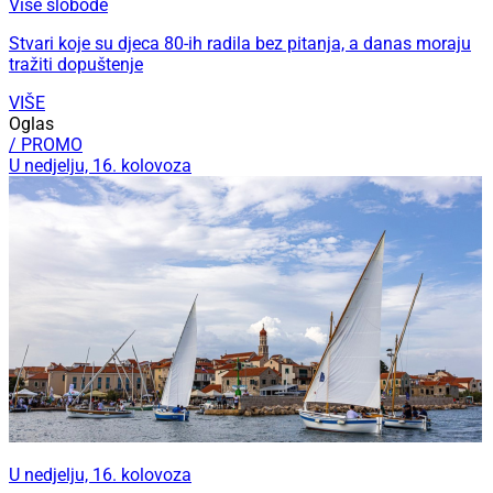
Više slobode
Stvari koje su djeca 80-ih radila bez pitanja, a danas moraju
tražiti dopuštenje
VIŠE
Oglas
/ PROMO
U nedjelju, 16. kolovoza
U nedjelju, 16. kolovoza