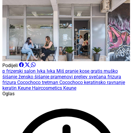
Podijeli
p
frizerski salon Ivka
Ivka Miš
pranje kose gratis
muško
šišanje
žensko šišanje
pramenovi
preljev
svečana frizura
frizura
Cocochoco tretman
Cocochoco
keratinsko ravnanje
keratin
Keune Haircosmetics
Keune
Oglas