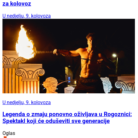
za kolovoz
U nedjelju, 9. kolovoza
U nedjelju, 9. kolovoza
Legenda o zmaju ponovno oživljava u Rogoznici:
Spektakl koji će oduševiti sve generacije
Oglas