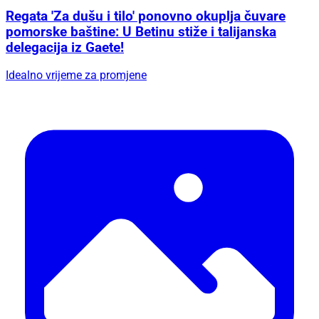
Regata 'Za dušu i tilo' ponovno okuplja čuvare
pomorske baštine: U Betinu stiže i talijanska
delegacija iz Gaete!
Idealno vrijeme za promjene