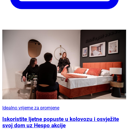
Idealno vrijeme za promjene
Iskoristite ljetne popuste u kolovozu i osvježite
svoj dom uz Hespo akcije