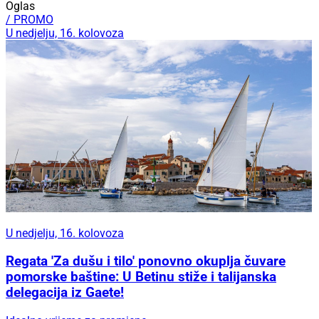
Oglas
/ PROMO
U nedjelju, 16. kolovoza
U nedjelju, 16. kolovoza
Regata 'Za dušu i tilo' ponovno okuplja čuvare
pomorske baštine: U Betinu stiže i talijanska
delegacija iz Gaete!