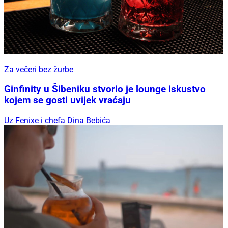
Za večeri bez žurbe
Ginfinity u Šibeniku stvorio je lounge iskustvo
kojem se gosti uvijek vraćaju
Uz Fenixe i chefa Dina Bebića