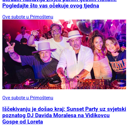
Pogledajte što vas očekuje ovog tjedna
Ove subote u Primoštenu
Ove subote u Primoštenu
Iščekivanju je došao kraj: Sunset Party uz svjetski
poznatog DJ Davida Moralesa na Vidikovcu
Gospe od Loreta