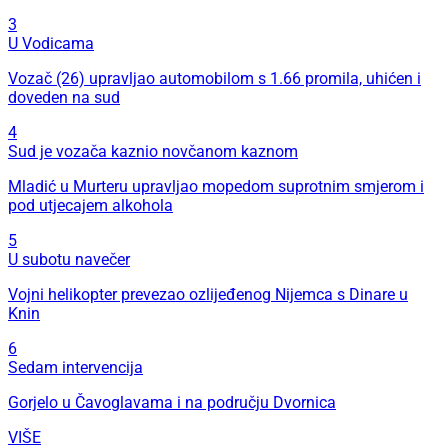
3
U Vodicama
Vozač (26) upravljao automobilom s 1.66 promila, uhićen i
doveden na sud
4
Sud je vozača kaznio novčanom kaznom
Mladić u Murteru upravljao mopedom suprotnim smjerom i
pod utjecajem alkohola
5
U subotu navečer
Vojni helikopter prevezao ozlijeđenog Nijemca s Dinare u
Knin
6
Sedam intervencija
Gorjelo u Čavoglavama i na području Dvornica
VIŠE