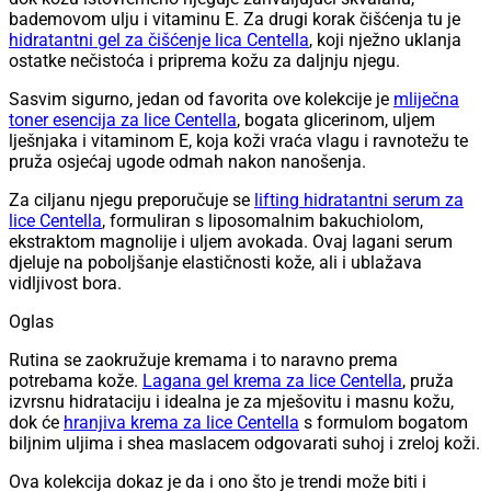
bademovom ulju i vitaminu E. Za drugi korak čišćenja tu je
hidratantni gel za čišćenje lica Centella
, koji nježno uklanja
ostatke nečistoća i priprema kožu za daljnju njegu.
Sasvim sigurno, jedan od favorita ove kolekcije je
mliječna
toner esencija za lice Centella
, bogata glicerinom, uljem
lješnjaka i vitaminom E, koja koži vraća vlagu i ravnotežu te
pruža osjećaj ugode odmah nakon nanošenja.
Za ciljanu njegu preporučuje se
lifting hidratantni serum za
lice Centella
, formuliran s liposomalnim bakuchiolom,
ekstraktom magnolije i uljem avokada. Ovaj lagani serum
djeluje na poboljšanje elastičnosti kože, ali i ublažava
vidljivost bora.
Oglas
Rutina se zaokružuje kremama i to naravno prema
potrebama kože.
Lagana gel krema za lice Centella
, pruža
izvrsnu hidrataciju i idealna je za mješovitu i masnu kožu,
dok će
hranjiva krema za lice Centella
s formulom bogatom
biljnim uljima i shea maslacem odgovarati suhoj i zreloj koži.
Ova kolekcija dokaz je da i ono što je trendi može biti i