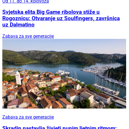
Od 11. do 14. kolovoza
Svjetska elita Big Game ribolova stiže u
Rogoznicu: Otvaranje uz Soulfingers, završnica
uz Dalmatino
Zabava za sve generacije
Zabava za sve generacije
Skradin nastavlja živjeti punim ljetnim ritmom: