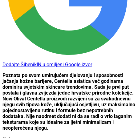
Dodajte ŠibenikIN u omiljeni Google izvor
Poznata po svom umirujućem djelovanju i sposobnosti
jačanja kožne barijere, Centella asiatica već godinama
dominira svjetskim skincare trendovima. Sada je prvi put
postala i glavna zvijezda jedne hrvatske prirodne kolekcije.
Novi Olival Centella proizvodi razvijeni su za svakodnevnu
njegu svih tipova kože, uključujući osjetljivu, uz maksimalno
pojednostavljenu rutinu i formule bez nepotrebnih
dodataka. Nije naodmet dodati ni da se radi o vrlo laganim
teksturama koje su idealne za ljetni minimalizam i
neopterećenu njegu.