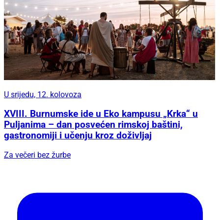
U srijedu, 12. kolovoza
XVIII. Burnumske ide u Eko kampusu „Krka“ u
Puljanima – dan posvećen rimskoj baštini,
gastronomiji i učenju kroz doživljaj
Za večeri bez žurbe