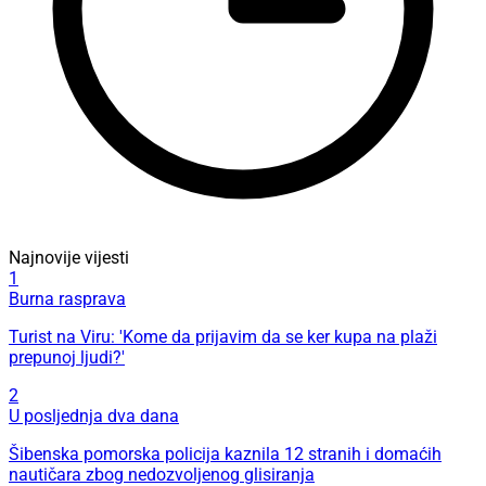
Najnovije vijesti
1
Burna rasprava
Turist na Viru: 'Kome da prijavim da se ker kupa na plaži
prepunoj ljudi?'
2
U posljednja dva dana
Šibenska pomorska policija kaznila 12 stranih i domaćih
nautičara zbog nedozvoljenog glisiranja