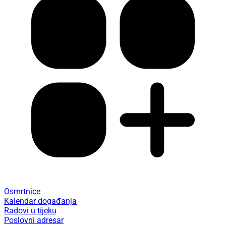
Osmrtnice
Kalendar događanja
Radovi u tijeku
Poslovni adresar