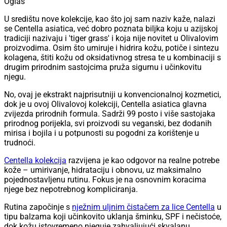
Oglas
U središtu nove kolekcije, kao što joj sam naziv kaže, nalazi
se Centella asiatica, već dobro poznata biljka koju u azijskoj
tradiciji nazivaju i 'tiger grass' i koja nije novitet u Olivalovim
proizvodima. Osim što umiruje i hidrira kožu, potiče i sintezu
kolagena, štiti kožu od oksidativnog stresa te u kombinaciji s
drugim prirodnim sastojcima pruža sigurnu i učinkovitu
njegu.
No, ovaj je ekstrakt najprisutniji u konvencionalnoj kozmetici,
dok je u ovoj Olivalovoj kolekciji, Centella asiatica glavna
zvijezda prirodnih formula. Sadrži 99 posto i više sastojaka
prirodnog porijekla, svi proizvodi su veganski, bez dodanih
mirisa i bojila i u potpunosti su pogodni za korištenje u
trudnoći.
Centella kolekcija
razvijena je kao odgovor na realne potrebe
kože – umirivanje, hidrataciju i obnovu, uz maksimalno
pojednostavljenu rutinu. Fokus je na osnovnim koracima
njege bez nepotrebnog kompliciranja.
Rutina započinje s
nježnim uljnim čistačem za lice Centella
u
tipu balzama koji učinkovito uklanja šminku, SPF i nečistoće,
dok kožu istovremeno njeguje zahvaljujući skvalanu,