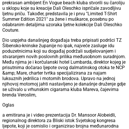
prekrasan ambijent En Vogue beach kluba stvorili su čaroliju
u sklopu koje su kreacije Dali Oleschko ispričale zavodljivu
ljetnu priču. Također, predstavila je i prvu "Limited T-Shirt
Summer Edition 2021" za žene i muškarce, posebnu po
odabranim detaljima uzoraka ljetne kolekcije Dali Oleschko
Couture.
Dio uspjeha današnjeg događaja treba pripisati podršci TZ
Šibensko-kninske županije no ipak, najveće zasluge idu
poduzetnicima koji su događaj podržali sudjelovanjem i
stvaranjem novih poslovnih prilika međusobnom suradnjom.
Među njima je i korčulanski hotel Lumbarda, direktor kojeg je
prisutnima dočarao ljepote ovog dalmatinskog otoka te NCP
&amp; Mare, charter tvrtka specijalizirana za najam
luksuznih jedrilica i motornih brodova. Upravo na jednoj
njihovoj motornoj jahti nastavljeno je današnje druženje gdje
se uživalo u vrhunskim cigarama kluba Mareva, čajevima
brenda Veroslim,
Oglas
a emitirana je i video prezentacija Dr. Mansoor Alobeidli,
regionalnog direktora za Bliski istok Svjetskog kongresa
ljepote, koji je osmislio i organizirao brojna međunarodna