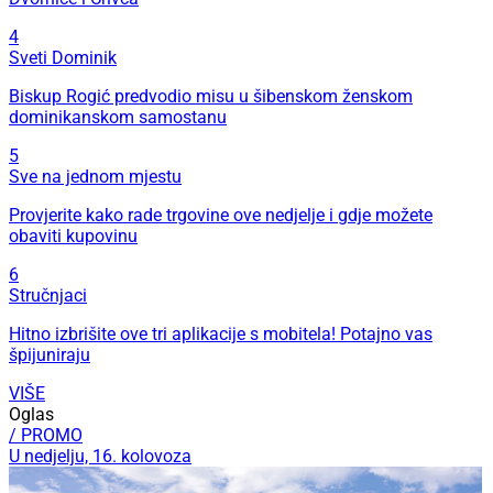
4
Sveti Dominik
Biskup Rogić predvodio misu u šibenskom ženskom
dominikanskom samostanu
5
Sve na jednom mjestu
Provjerite kako rade trgovine ove nedjelje i gdje možete
obaviti kupovinu
6
Stručnjaci
Hitno izbrišite ove tri aplikacije s mobitela! Potajno vas
špijuniraju
VIŠE
Oglas
/ PROMO
U nedjelju, 16. kolovoza