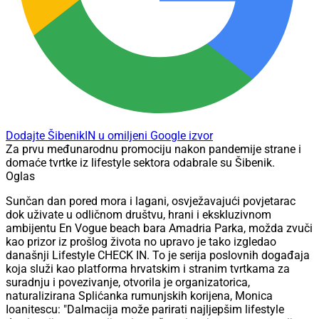
Dodajte ŠibenikIN u omiljeni Google izvor
Za prvu međunarodnu promociju nakon pandemije strane i
domaće tvrtke iz lifestyle sektora odabrale su Šibenik.
Oglas
Sunčan dan pored mora i lagani, osvježavajući povjetarac
dok uživate u odličnom društvu, hrani i ekskluzivnom
ambijentu En Vogue beach bara Amadria Parka, možda zvuči
kao prizor iz prošlog života no upravo je tako izgledao
današnji Lifestyle CHECK IN. To je serija poslovnih događaja
koja služi kao platforma hrvatskim i stranim tvrtkama za
suradnju i povezivanje, otvorila je organizatorica,
naturalizirana Splićanka rumunjskih korijena, Monica
Ioanitescu: "Dalmacija može parirati najljepšim lifestyle