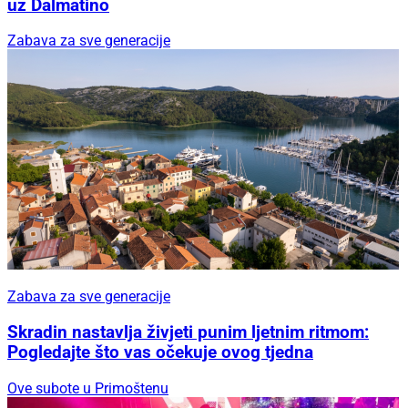
uz Dalmatino
Zabava za sve generacije
Zabava za sve generacije
Skradin nastavlja živjeti punim ljetnim ritmom:
Pogledajte što vas očekuje ovog tjedna
Ove subote u Primoštenu