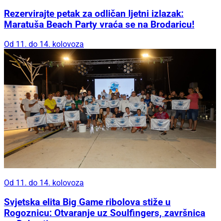
Rezervirajte petak za odličan ljetni izlazak:
Maratuša Beach Party vraća se na Brodaricu!
Od 11. do 14. kolovoza
Od 11. do 14. kolovoza
Svjetska elita Big Game ribolova stiže u
Rogoznicu: Otvaranje uz Soulfingers, završnica