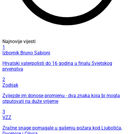
Najnovije vijesti
1
Izbornik Bruno Sabioni
Hrvatski vaterpolisti do 16 godina u finalu Svjetskog
prvenstva
2
Zodijak
Zvijezde im donose promjenu - dva znaka koja bi mogla
otputovati na duže vrijeme
3
VZZ
Zračne snage pomagale u gašenju požara kod Ljubotića,
Dvornice i Crivca