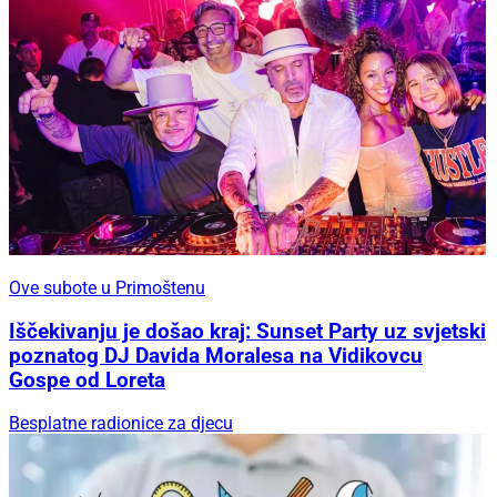
Ove subote u Primoštenu
Iščekivanju je došao kraj: Sunset Party uz svjetski
poznatog DJ Davida Moralesa na Vidikovcu
Gospe od Loreta
Besplatne radionice za djecu