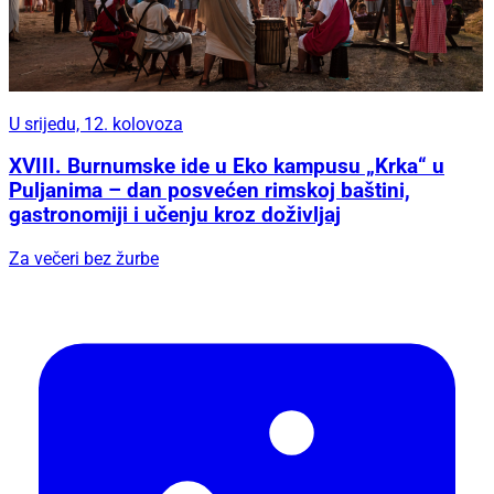
U srijedu, 12. kolovoza
XVIII. Burnumske ide u Eko kampusu „Krka“ u
Puljanima – dan posvećen rimskoj baštini,
gastronomiji i učenju kroz doživljaj
Za večeri bez žurbe