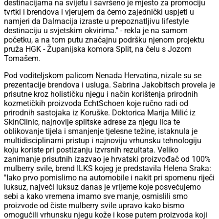
destinacijama na svijetu i savršeno je mjesto za promociju
tvrtki i brendova i vjerujem da ćemo zajednički uspjeti u
namjeri da Dalmacija izraste u prepoznatljivu lifestyle
destinaciju u svjetskim okvirima." - rekla je na samom
početku, a na tom putu značajnu podršku njenom projektu
pruža HGK - Županijska komora Split, na čelu s Jozom
Tomašem.
Pod voditeljskom palicom Nenada Hervatina, nizale su se
prezentacije brendova i usluga. Sabrina Jakobitsch provela je
prisutne kroz holističku njegu i način korištenja prirodnih
kozmetičkih proizvoda EchtSchoen koje ručno radi od
prirodnih sastojaka iz Koruške. Doktorica Marija Milić iz
SkinClinic, najnovije splitske adrese za njegu lica te
oblikovanje tijela i smanjenje tjelesne težine, istaknula je
multidisciplinarni pristup i najnoviju vrhunsku tehnologiju
koju koriste pri postizanju izvrsnih rezultata. Veliko
zanimanje prisutnih izazvao je hrvatski proizvođač od 100%
mulberry svile, brend ILKS kojeg je predstavila Helena Sraka:
"Iako prvo pomislimo na automobile i nakit pri spomenu riječi
luksuz, najveći luksuz danas je vrijeme koje posvećujemo
sebi a kako vremena imamo sve manje, osmislili smo
proizvode od čiste mulberry svile upravo kako bismo
omogućili vrhunsku njegu kože i kose putem proizvoda koji