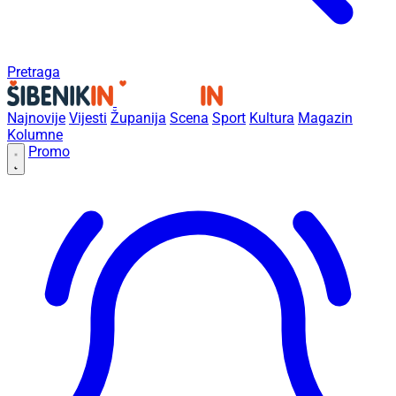
Pretraga
Najnovije
Vijesti
Županija
Scena
Sport
Kultura
Magazin
Kolumne
Promo