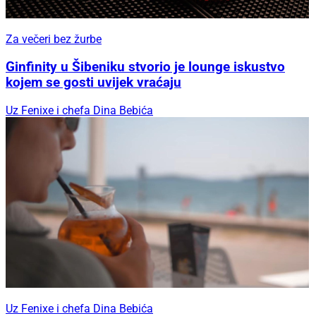
Za večeri bez žurbe
Ginfinity u Šibeniku stvorio je lounge iskustvo
kojem se gosti uvijek vraćaju
Uz Fenixe i chefa Dina Bebića
Uz Fenixe i chefa Dina Bebića