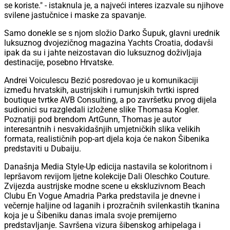
se koriste." - istaknula je, a najveći interes izazvale su njihove
svilene jastučnice i maske za spavanje.
Samo donekle se s njom složio Darko Šupuk, glavni urednik
luksuznog dvojezičnog magazina Yachts Croatia, dodavši
ipak da su i jahte neizostavan dio luksuznog doživljaja
destinacije, posebno Hrvatske.
Andrei Voiculescu Bezić posredovao je u komunikaciji
između hrvatskih, austrijskih i rumunjskih tvrtki ispred
boutique tvrtke AVB Consulting, a po završetku prvog dijela
sudionici su razgledali izložene slike Thomasa Kogler.
Poznatiji pod brendom ArtGunn, Thomas je autor
interesantnih i nesvakidašnjih umjetničkih slika velikih
formata, realističnih pop-art djela koja će nakon Šibenika
predstaviti u Dubaiju.
Današnja Media Style-Up edicija nastavila se koloritnom i
lepršavom revijom ljetne kolekcije Dali Oleschko Couture.
Zvijezda austrijske modne scene u ekskluzivnom Beach
Clubu En Vogue Amadria Parka predstavila je dnevne i
večernje haljine od laganih i prozračnih svilenkastih tkanina
koja je u Šibeniku danas imala svoje premijerno
predstavljanje. Savršena vizura šibenskog arhipelaga i