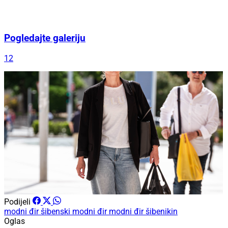
Pogledajte galeriju
12
Podijeli
modni đir
šibenski modni đir
modni đir šibenikin
Oglas