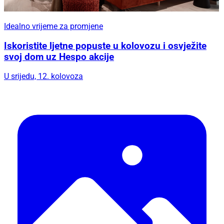
Idealno vrijeme za promjene
Iskoristite ljetne popuste u kolovozu i osvježite
svoj dom uz Hespo akcije
U srijedu, 12. kolovoza