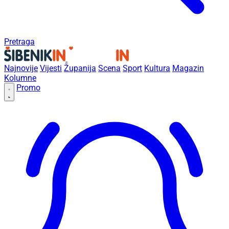
Pretraga
Najnovije
Vijesti
Županija
Scena
Sport
Kultura
Magazin
Kolumne
Promo