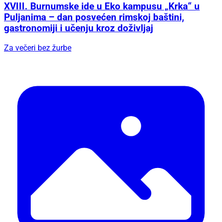
XVIII. Burnumske ide u Eko kampusu „Krka“ u
Puljanima – dan posvećen rimskoj baštini,
gastronomiji i učenju kroz doživljaj
Za večeri bez žurbe