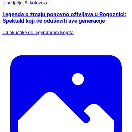
U nedjelju, 9. kolovoza
Legenda o zmaju ponovno oživljava u Rogoznici:
Spektakl koji će oduševiti sve generacije
Od akustike do legendarnih Kojota