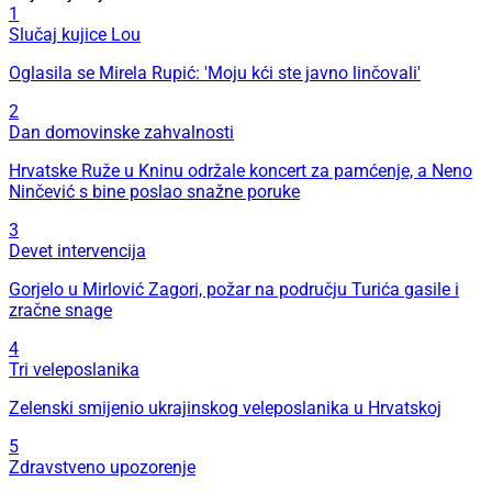
1
Slučaj kujice Lou
Oglasila se Mirela Rupić: 'Moju kći ste javno linčovali'
2
Dan domovinske zahvalnosti
Hrvatske Ruže u Kninu održale koncert za pamćenje, a Neno
Ninčević s bine poslao snažne poruke
3
Devet intervencija
Gorjelo u Mirlović Zagori, požar na području Turića gasile i
zračne snage
4
Tri veleposlanika
Zelenski smijenio ukrajinskog veleposlanika u Hrvatskoj
5
Zdravstveno upozorenje