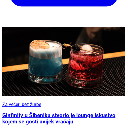
Za večeri bez žurbe
Ginfinity u Šibeniku stvorio je lounge iskustvo
kojem se gosti uvijek vraćaju