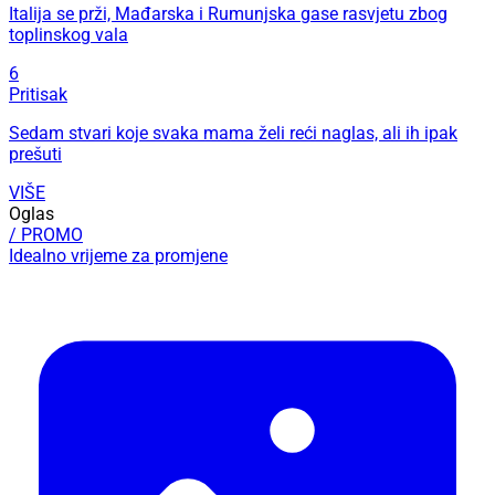
Italija se prži, Mađarska i Rumunjska gase rasvjetu zbog
toplinskog vala
6
Pritisak
Sedam stvari koje svaka mama želi reći naglas, ali ih ipak
prešuti
VIŠE
Oglas
/ PROMO
Idealno vrijeme za promjene