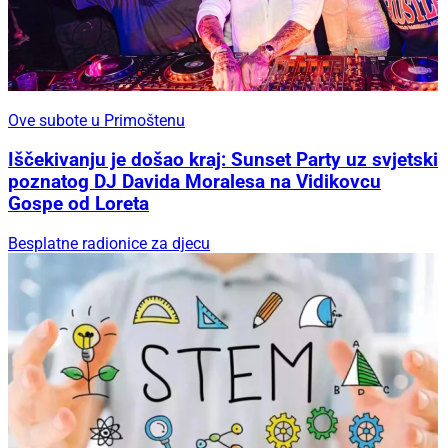
Ove subote u Primoštenu
Iščekivanju je došao kraj: Sunset Party uz svjetski
poznatog DJ Davida Moralesa na Vidikovcu
Gospe od Loreta
Besplatne radionice za djecu