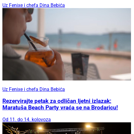
Uz Fenixe i chefa Dina Bebića
Uz Fenixe i chefa Dina Bebića
Rezervirajte petak za odličan ljetni izlazak:
Maratuša Beach Party vraća se na Brodaricu!
Od 11. do 14. kolovoza