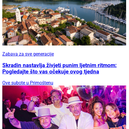
Zabava za sve generacije
Skradin nastavlja živjeti punim ljetnim ritmom:
Pogledajte što vas očekuje ovog tjedna
Ove subote u Primoštenu