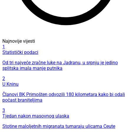
Najnovije vijesti
1
Statistički podaci
Od tri najveće zračne luke na Jadranu, u srpnju je jedino
splitska imala manje putnika
2
U Kninu
Članovi BK Primošten odvozili 180 kilometara kako bi odali
počast braniteljima
3
Tjedan nakon masovnog ulaska
Stotine maloljetnih migranata tumaraju ulicama Ceute