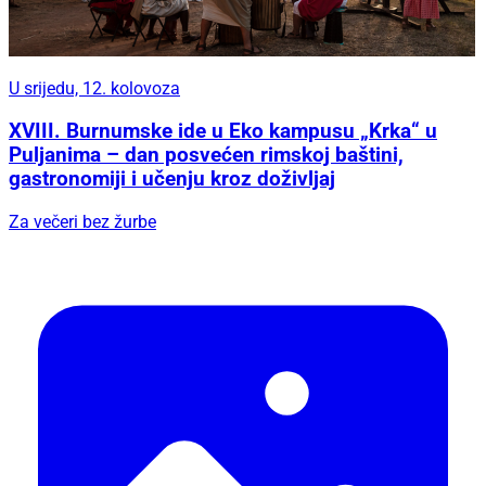
U srijedu, 12. kolovoza
XVIII. Burnumske ide u Eko kampusu „Krka“ u
Puljanima – dan posvećen rimskoj baštini,
gastronomiji i učenju kroz doživljaj
Za večeri bez žurbe