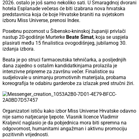
2026. ostalo je još samo nekoliko sati. U Smaragdnoj dvorani
hotela Esplanade večeras će biti izabrana nova hrvatska
predstavnica koja će boje Hrvatske braniti na svjetskom
izboru Miss Universe, prenosi Index.
Posebnu pozornost u Šibensko-kninskoj županiji privlači
nastup 20-godišnje Murterke
Beate Šimat
, koja se uspjela
plasirati među 15 finalistica ovogodišnjeg, jubilarnog 30.
izdanja izbora.
Beata je po struci farmaceutska tehničarka, a posljednjih
dana zajedno s ostalim kandidatkinjama prolazila je
intenzivne pripreme za završnu večer. Finalistice su
sudjelovale u snimanju promotivnih materijala, probama
koreografija te odabiru garderobe za izlazak pred stručni žiri.
Organizatori ističu kako izbor Miss Universe Hrvatske odavno
nije samo natjecanje ljepote. Vlasnik licence Vladimir
Kraljević naglasio je da pobjednica mora biti spremna na
odgovornost, humanitarni angažman i aktivnu promociju
pozitivnih vrijednosti.