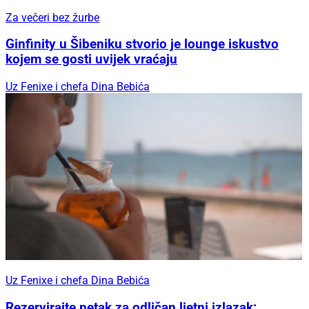
Za večeri bez žurbe
Ginfinity u Šibeniku stvorio je lounge iskustvo
kojem se gosti uvijek vraćaju
Uz Fenixe i chefa Dina Bebića
Uz Fenixe i chefa Dina Bebića
Rezervirajte petak za odličan ljetni izlazak: