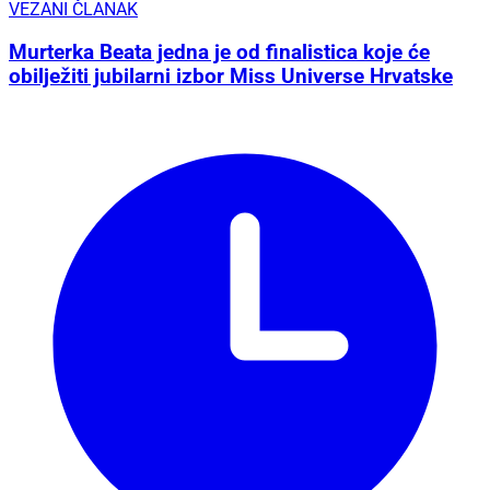
VEZANI ČLANAK
Murterka Beata jedna je od finalistica koje će
obilježiti jubilarni izbor Miss Universe Hrvatske