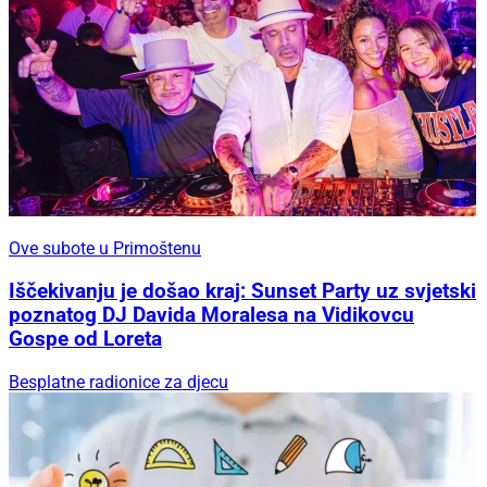
Ove subote u Primoštenu
Iščekivanju je došao kraj: Sunset Party uz svjetski
poznatog DJ Davida Moralesa na Vidikovcu
Gospe od Loreta
Besplatne radionice za djecu