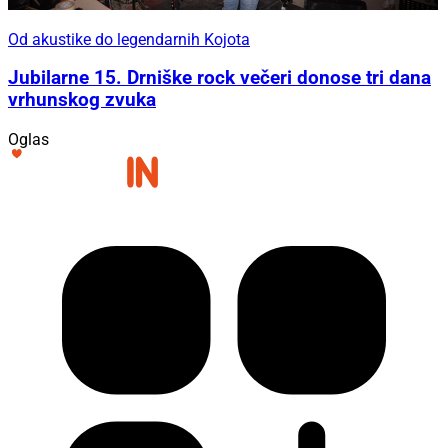
Od akustike do legendarnih Kojota
Jubilarne 15. Drniške rock večeri donose tri dana
vrhunskog zvuka
Oglas