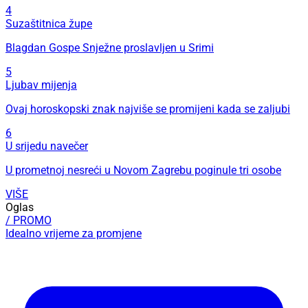
4
Suzaštitnica župe
Blagdan Gospe Snježne proslavljen u Srimi
5
Ljubav mijenja
Ovaj horoskopski znak najviše se promijeni kada se zaljubi
6
U srijedu navečer
U prometnoj nesreći u Novom Zagrebu poginule tri osobe
VIŠE
Oglas
/ PROMO
Idealno vrijeme za promjene