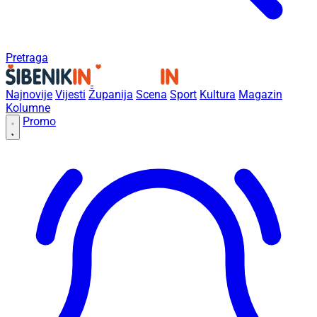
Pretraga
Najnovije
Vijesti
Županija
Scena
Sport
Kultura
Magazin
Kolumne
Promo