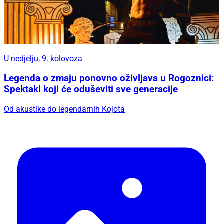
U nedjelju, 9. kolovoza
Legenda o zmaju ponovno oživljava u Rogoznici:
Spektakl koji će oduševiti sve generacije
Od akustike do legendarnih Kojota