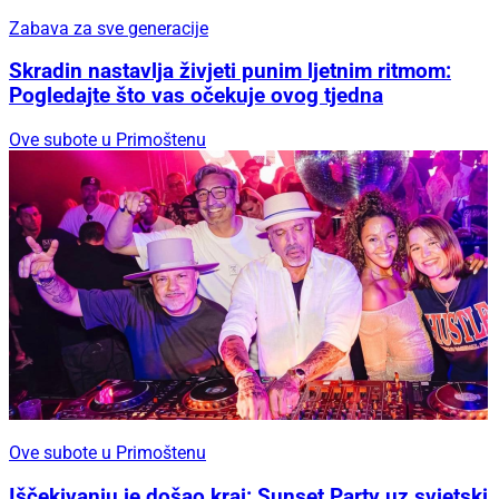
Zabava za sve generacije
Skradin nastavlja živjeti punim ljetnim ritmom:
Pogledajte što vas očekuje ovog tjedna
Ove subote u Primoštenu
Ove subote u Primoštenu
Iščekivanju je došao kraj: Sunset Party uz svjetski