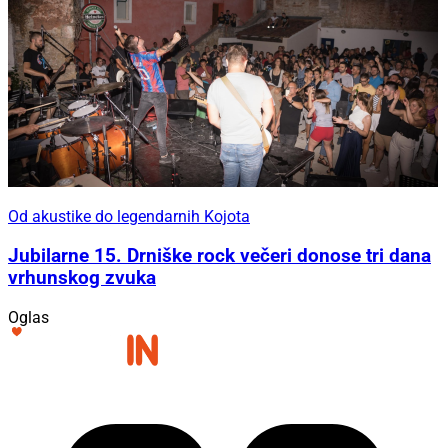
Od akustike do legendarnih Kojota
Jubilarne 15. Drniške rock večeri donose tri dana
vrhunskog zvuka
Oglas