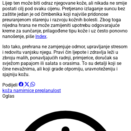
Lijep ten može biti odraz njegovane kože, ali nikada ne smije
postati cilj pod svaku cijenu. Pretjerano izlaganje suncu bez
zaštite jedan je od čimbenika koji najviše pridonose
preuranjenom starenju i razvoju kožnih bolesti. Zbog toga
nijedna hrana ne može zamijeniti upotrebu odgovarajuće
kreme za sunčanje, prilagođene tipu kože i uz često ponovno
nanošenje, piše
Index
.
Isto tako, prehrana ne zamjenjuje odmor, upravljanje stresom
i redovitu vanjsku njegu. Pravi čin ljepote i zdravlja leži u
zbroju malih, ponavljajućih radnji, primjerice, doručak sa
svježom papajom ili salata s orasima. To su detalji koji se
čine nevažnima, ali koji grade otporniju, uravnoteženiju i
sjajniju kožu.
Podijeli
koža
namirnice
preplanulost
Oglas