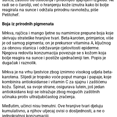
radi se o čaroliji, već o hranjenju kože iznutra kako bi bolje
reagirala na sunce i održala prirodnu ravnotežu, piše
Petitchef.
Boja iz prirodnih pigmenata
Mrkva, rajčica i mango ljetne su namirnice prepune boja koje
skrivaju strateške hranjive tvari. Beta-karoten, primjerice, više
je od samog pigmenta; on je prekursor vitamina A, ključnog
za obnovu stanica i održavanje cjelovitosti epiderme.
Njegova redovita konzumacija povezuje se s kožom koja
bolje reagira na sunce i postiže ujednačeniji ten. Popis je
dugačak i raznolik.
Mrkva je na vrhu ljestvice zbog iznimno visokog udjela beta-
karotena. Slijedi je tropsko voće poput manga i papaje, koje
kombinira antioksidanse i vitamin C za sjajnu i zaštićenu
kožu. Špinat, sa svoje strane, osigurava lutein, još jedan
antioksidans koji se istražuje zbog mogućih zaštitnih
učinaka protiv ultraljubičastog zračenja.
Međutim, učinci nisu trenutni. Ove hranjive tvari djeluju
kumulativno, a njihov utjecaj ovisi o dosljednosti, a ne o
jednokratnoj konzumaciji.