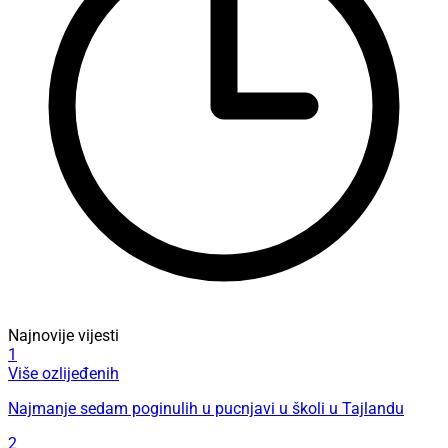
Najnovije vijesti
1
Više ozlijeđenih
Najmanje sedam poginulih u pucnjavi u školi u Tajlandu
2