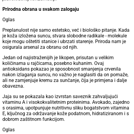
Prirodna obrana u svakom zalogaju
Oglas
Preplanulost nije samo estetsko, već i biološko pitanje. Kada
je koža izložena suncu, stvara slobodne radikale - molekule
koje mogu oštetiti stanice i ubrzati starenje. Priroda nam je
osigurala arsenal za obranu od njih.
Jedan od najistraženijih je likopen, prisutan u velikim
količinama u rajčicama, posebno kuhanim. Ovaj
antioksidans pokazao je sposobnost smanjenja crvenila
nakon izlaganja suncu, no važno je naglasiti da on pomaže,
ali ne zamjenjuje kremu za sunčanje, čija je primjena i dalje
obavezna.
Jaja su se pokazala kao izvrstan saveznik zahvaljujući
vitaminu A i visokokvalitetnim proteinima. Avokado, zajedno
s orasima, upotpunjuje nutritivnu sliku bogatstvom vitamina
E, ključnog za održavanje kože podatnom, hidratiziranom i s
dobrom zaštitnom funkcijom.
Oglas