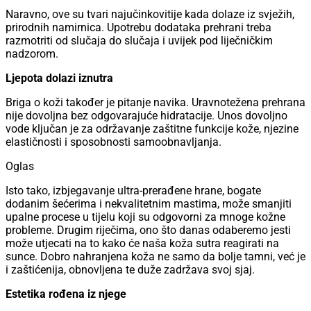
Naravno, ove su tvari najučinkovitije kada dolaze iz svježih,
prirodnih namirnica. Upotrebu dodataka prehrani treba
razmotriti od slučaja do slučaja i uvijek pod liječničkim
nadzorom.
Ljepota dolazi iznutra
Briga o koži također je pitanje navika. Uravnotežena prehrana
nije dovoljna bez odgovarajuće hidratacije. Unos dovoljno
vode ključan je za održavanje zaštitne funkcije kože, njezine
elastičnosti i sposobnosti samoobnavljanja.
Oglas
Isto tako, izbjegavanje ultra-prerađene hrane, bogate
dodanim šećerima i nekvalitetnim mastima, može smanjiti
upalne procese u tijelu koji su odgovorni za mnoge kožne
probleme. Drugim riječima, ono što danas odaberemo jesti
može utjecati na to kako će naša koža sutra reagirati na
sunce. Dobro nahranjena koža ne samo da bolje tamni, već je
i zaštićenija, obnovljena te duže zadržava svoj sjaj.
Estetika rođena iz njege