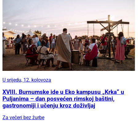
U srijedu, 12. kolovoza
XVIII. Burnumske ide u Eko kampusu „Krka“ u
Puljanima – dan posvećen rimskoj baštini,
gastronomiji i učenju kroz doživljaj
Za večeri bez žurbe