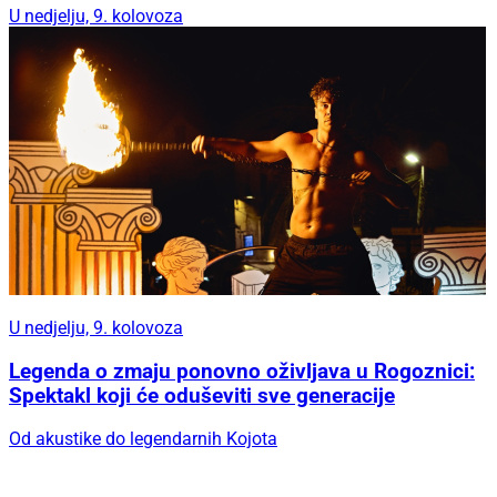
U nedjelju, 9. kolovoza
U nedjelju, 9. kolovoza
Legenda o zmaju ponovno oživljava u Rogoznici:
Spektakl koji će oduševiti sve generacije
Od akustike do legendarnih Kojota