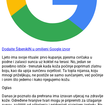
Dodajte ŠibenikIN u omiljeni Google izvor
Ljeto ima svoje rituale: prvo kupanje, pjesma cvrčaka u
podne i zalasci sunca uz koktel na terasi. No, jedan se
posebno ističe - trenutak kada koža počinje poprimati zlatnu
boju, kao da upija sunčevu svjetlost. Ta topla nijansa, koju
mnogi priželjkuju, ne postiže se samo sunčanjem, već počinje
i onim što jedemo i kako njegujemo kožu.
Oglas
Danas je poznato da prehrana ima izravan utjecaj na zdravlje
kože. Određene hranjive tvari mogu je pripremiti za izlaganje
suncu, zaštititi od oštećenja i pridonijeti sjajnijem izgledu. Ne