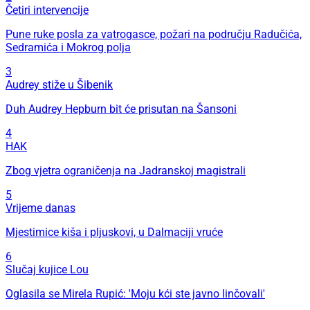
Četiri intervencije
Pune ruke posla za vatrogasce, požari na području Radučića,
Sedramića i Mokrog polja
3
Audrey stiže u Šibenik
Duh Audrey Hepburn bit će prisutan na Šansoni
4
HAK
Zbog vjetra ograničenja na Jadranskoj magistrali
5
Vrijeme danas
Mjestimice kiša i pljuskovi, u Dalmaciji vruće
6
Slučaj kujice Lou
Oglasila se Mirela Rupić: 'Moju kći ste javno linčovali'