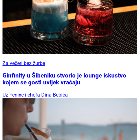
Za večeri bez žurbe
Ginfinity u Šibeniku stvorio je lounge iskustvo
kojem se gosti uvijek vraćaju
Uz Fenixe i chefa Dina Bebića