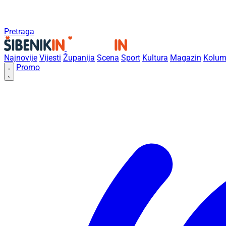
Pretraga
Najnovije
Vijesti
Županija
Scena
Sport
Kultura
Magazin
Kolum
Promo