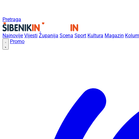
Pretraga
Najnovije
Vijesti
Županija
Scena
Sport
Kultura
Magazin
Kolum
Promo