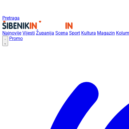
Pretraga
Najnovije
Vijesti
Županija
Scena
Sport
Kultura
Magazin
Kolum
Promo